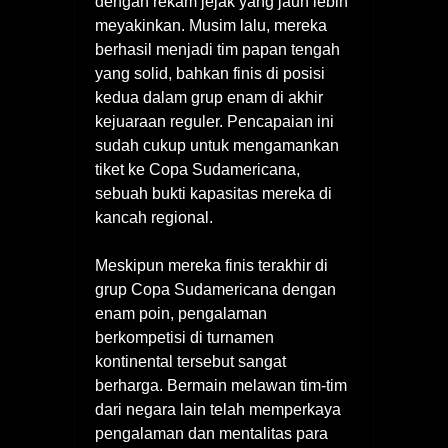
dengan rekam jejak yang jauh lebih
meyakinkan. Musim lalu, mereka
berhasil menjadi tim papan tengah
yang solid, bahkan finis di posisi
kedua dalam grup enam di akhir
kejuaraan reguler. Pencapaian ini
sudah cukup untuk mengamankan
tiket ke Copa Sudamericana,
sebuah bukti kapasitas mereka di
kancah regional.
Meskipun mereka finis terakhir di
grup Copa Sudamericana dengan
enam poin, pengalaman
berkompetisi di turnamen
kontinental tersebut sangat
berharga. Bermain melawan tim-tim
dari negara lain telah memperkaya
pengalaman dan mentalitas para