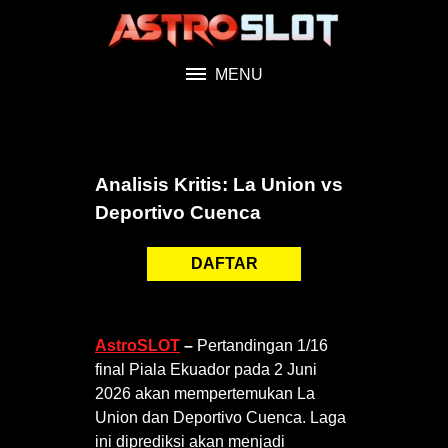
Skip
to
content
MENU
Analisis Kritis: La Union vs
Deportivo Cuenca
DAFTAR
AstroSLOT
–
Pertandingan 1/16
final Piala Ekuador pada 2 Juni
2026 akan mempertemukan La
Union dan Deportivo Cuenca. Laga
ini diprediksi akan menjadi