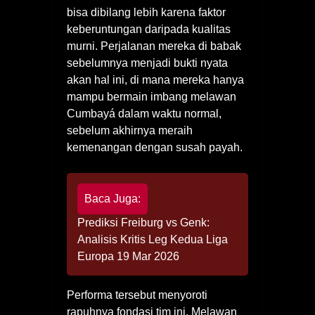
bisa dibilang lebih karena faktor
keberuntungan daripada kualitas
murni. Perjalanan mereka di babak
sebelumnya menjadi bukti nyata
akan hal ini, di mana mereka hanya
mampu bermain imbang melawan
Cumbayá dalam waktu normal,
sebelum akhirnya meraih
kemenangan dengan susah payah.
Baca Juga:
Prediksi Freiburg vs Genk:
Analisis Kritis Leg Kedua Liga
Europa 19 Mar 2026
Performa tersebut menyoroti
rapuhnya fondasi tim ini. Melawan