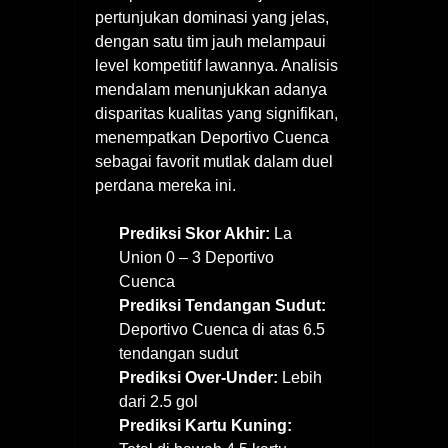
pertunjukan dominasi yang jelas,
dengan satu tim jauh melampaui
level kompetitif lawannya. Analisis
mendalam menunjukkan adanya
disparitas kualitas yang signifikan,
menempatkan Deportivo Cuenca
sebagai favorit mutlak dalam duel
perdana mereka ini.
Prediksi Skor Akhir:
La
Union 0 – 3 Deportivo
Cuenca
Prediksi Tendangan Sudut:
Deportivo Cuenca di atas 6.5
tendangan sudut
Prediksi Over-Under:
Lebih
dari 2.5 gol
Prediksi Kartu Kuning: