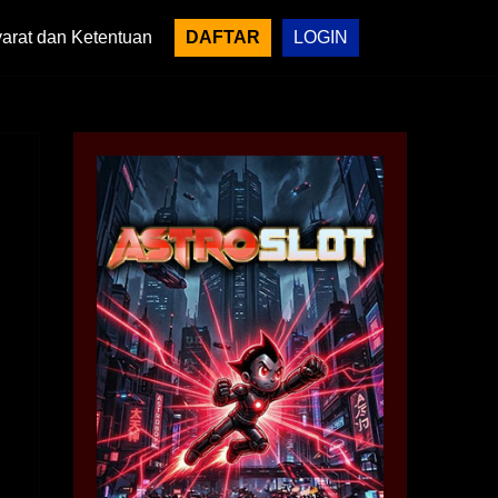
arat dan Ketentuan
DAFTAR
LOGIN