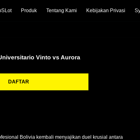
oSLot
Produk
Tentang Kami
Kebijakan Privasi
Sy
 Universitario Vinto vs Aurora
DAFTAR
ofesional Bolivia kembali menyajikan duel krusial antara