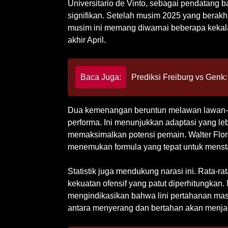
Universitario de Vinto, sebagai pendatang ba
signifikan. Setelah musim 2025 yang berakhir
musim ini memang diwarnai beberapa kekalah
akhir April.
Baca Juga:
Prediksi Freiburg vs Genk:
Dua kemenangan beruntun melawan lawan-la
performa. Ini menunjukkan adaptasi yang le
memaksimalkan potensi pemain. Walter Flores
menemukan formula yang tepat untuk mensta
Statistik juga mendukung narasi ini. Rata-r
kekuatan ofensif yang patut diperhitungkan
mengindikasikan bahwa lini pertahanan masi
antara menyerang dan bertahan akan menja