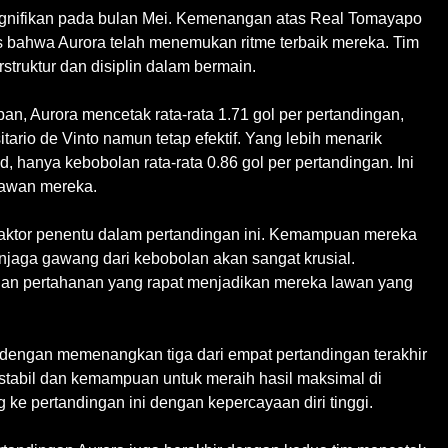
gnifikan pada bulan Mei. Kemenangan atas Real Tomayapo
as bahwa Aurora telah menemukan ritme terbaik mereka. Tim
struktur dan disiplin dalam bermain.
n, Aurora mencetak rata-rata 1.71 gol per pertandingan,
itario de Vinto namun tetap efektif. Yang lebih menarik
, hanya kebobolan rata-rata 0.86 gol per pertandingan. Ini
lawan mereka.
faktor penentu dalam pertandingan ini. Kemampuan mereka
jaga gawang dari kebobolan akan sangat krusial.
an pertahanan yang rapat menjadikan mereka lawan yang
 dengan memenangkan tiga dari empat pertandingan terakhir
stabil dan kemampuan untuk meraih hasil maksimal di
e pertandingan ini dengan kepercayaan diri tinggi.