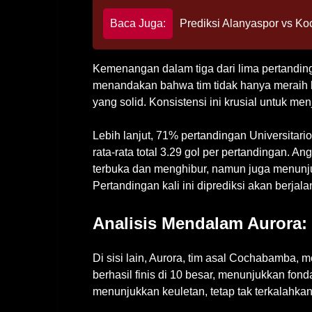
Baca Juga:
Prediksi Alanyaspor vs Ko
Kemenangan dalam tiga dari lima pertandinga
menandakan bahwa tim tidak hanya meraih
yang solid. Konsistensi ini krusial untuk m
Lebih lanjut, 71% pertandingan Universitari
rata-rata total 3.29 gol per pertandingan.
terbuka dan menghibur, namun juga menunjuk
Pertandingan kali ini diprediksi akan berjala
Analisis Mendalam Aurora: 
Di sisi lain, Aurora, tim asal Cochabamba, m
berhasil finis di 10 besar, menunjukkan fon
menunjukkan keuletan, tetap tak terkalahka