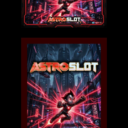
Navigasi
pos