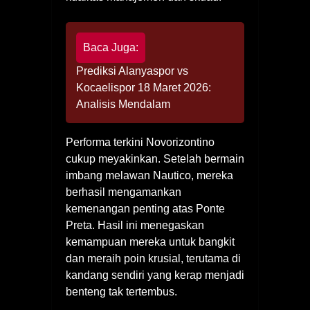
Baca Juga:
Prediksi Alanyaspor vs
Kocaelispor 18 Maret 2026:
Analisis Mendalam
Performa terkini Novorizontino
cukup meyakinkan. Setelah bermain
imbang melawan Nautico, mereka
berhasil mengamankan
kemenangan penting atas Ponte
Preta. Hasil ini menegaskan
kemampuan mereka untuk bangkit
dan meraih poin krusial, terutama di
kandang sendiri yang kerap menjadi
benteng tak tertembus.