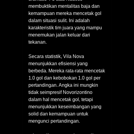
membuktikan mentalitas baja dan
kemampuan mereka mencetak gol
dalam situasi sulit. Ini adalah
karakteristik tim juara yang mampu
menemukan jalan keluar dari
tekanan.
Secara statistik, Vila Nova
menunjukkan efisiensi yang
berbeda. Mereka rata-rata mencetak
1.0 gol dan kebobokan 1.0 gol per
pertandingan. Angka ini mungkin
tidak seimpresif Novorizontino
dalam hal mencetak gol, tetapi
menunjukkan keseimbangan yang
solid dan kemampuan untuk
mengunci pertandingan.