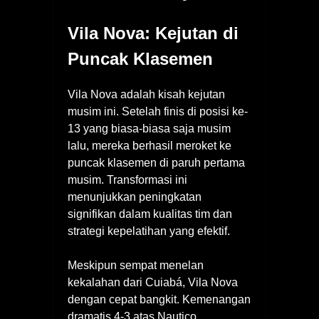
Vila Nova: Kejutan di
Puncak Klasemen
Vila Nova adalah kisah kejutan
musim ini. Setelah finis di posisi ke-
13 yang biasa-biasa saja musim
lalu, mereka berhasil meroket ke
puncak klasemen di paruh pertama
musim. Transformasi ini
menunjukkan peningkatan
signifikan dalam kualitas tim dan
strategi kepelatihan yang efektif.
Meskipun sempat menelan
kekalahan dari Cuiabá, Vila Nova
dengan cepat bangkit. Kemenangan
dramatis 4-3 atas Nautico