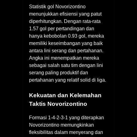
Statistik gol Novorizontino
menunjukkan efisiensi yang patut
diperhitungkan. Dengan rata-rata
1.57 gol per pertandingan dan
hanya kebobolan 0.93 gol, mereka
memiliki keseimbangan yang baik
antara lini serang dan pertahanan.
Angka ini menempatkan mereka
sebagai salah satu tim dengan lini
serang paling produktif dan
pertahanan yang relatif solid di liga.
Kekuatan dan Kelemahan
Taktis Novorizontino
Formasi 1-4-2-3-1 yang diterapkan
Novorizontino memungkinkan
fleksibilitas dalam menyerang dan