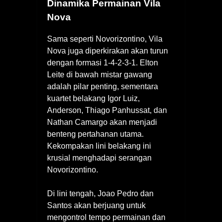
Dinamika Permainan Vila
Nova
Sama seperti Novorizontino, Vila
Nova juga diperkirakan akan turun
dengan formasi 1-4-2-3-1. Elton
Leite di bawah mistar gawang
adalah pilar penting, sementara
kuartet belakang Igor Luiz,
Anderson, Thiago Panhussat, dan
Nathan Camargo akan menjadi
benteng pertahanan utama.
Kekompakan lini belakang ini
krusial menghadapi serangan
Novorizontino.
Di lini tengah, Joao Pedro dan
Santos akan berjuang untuk
mengontrol tempo permainan dan