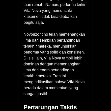
tuan rumah. Namun, performa terkini
Vila Nova yang memuncaki
klasemen tidak bisa diabaikan
begitu saja.
Novorizontino telah memenangkan
lima dari sembilan pertandingan
terakhir mereka, menunjukkan
performa yang solid dan konsisten.
Di sisi lain, Vila Nova tampil lebih
dominan dengan memenangkan
lima dari enam pertandingan
terakhir mereka. Tren ini
mengindikasikan bahwa Vila Nova
berada dalam momentum yang
sangat positif.
Pertarungan Taktis