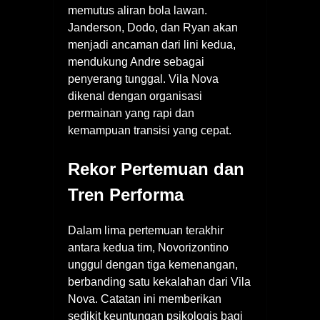
memutus aliran bola lawan.
Janderson, Dodo, dan Ryan akan
menjadi ancaman dari lini kedua,
mendukung Andre sebagai
penyerang tunggal. Vila Nova
dikenal dengan organisasi
permainan yang rapi dan
kemampuan transisi yang cepat.
Rekor Pertemuan dan
Tren Performa
Dalam lima pertemuan terakhir
antara kedua tim, Novorizontino
unggul dengan tiga kemenangan,
berbanding satu kekalahan dari Vila
Nova. Catatan ini memberikan
sedikit keuntungan psikologis bagi