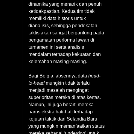
dinamika yang menarik dan penuh
ketidakpastian. Kedua tim tidak
memiliki data historis untuk
dianalisis, sehingga pendekatan
taktis akan sangat bergantung pada
pengamatan performa lawan di
turnamen ini serta analisis
mendalam terhadap kekuatan dan
kelemahan masing-masing.
Bagi Belgia, absennya data
head-
to-head
mungkin tidak terlalu
menjadi masalah mengingat
superioritas mereka di atas kertas.
Namun, ini juga berarti mereka
harus ekstra hati-hati terhadap
kejutan taktik dari Selandia Baru
yang mungkin memanfaatkan status
mereka sebagai ‘underdog’ untuk