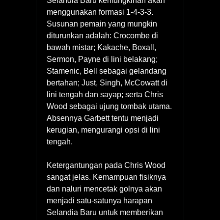
Selandia Baru kemungkinan akan
menggunakan formasi 1-4-3-3.
Susunan pemain yang mungkin
diturunkan adalah: Crocombe di
bawah mistar; Kakache, Boxall,
Sermon, Payne di lini belakang;
Stamenic, Bell sebagai gelandang
bertahan; Just, Singh, McCowatt di
lini tengah dan sayap; serta Chris
Wood sebagai ujung tombak utama.
Absennya Garbett tentu menjadi
kerugian, mengurangi opsi di lini
tengah.
Ketergantungan pada Chris Wood
sangat jelas. Kemampuan fisiknya
dan naluri mencetak golnya akan
menjadi satu-satunya harapan
Selandia Baru untuk memberikan