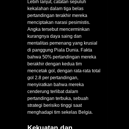
Lebih lanjut, catatan sepuluh
kekalahan dalam tiga belas
pertandingan terakhir mereka
menciptakan narasi pesimistis.
Angka tersebut mencerminkan
kurangnya daya saing dan
mentalitas pemenang yang krusial
di panggung Piala Dunia. Fakta
bahwa 50% pertandingan mereka
berakhir dengan kedua tim
mencetak gol, dengan rata-rata total
gol 2.8 per pertandingan,
menyiratkan bahwa mereka
cenderung terlibat dalam
pertandingan terbuka, sebuah
strategi berisiko tinggi saat
menghadapi tim sekelas Belgia.
Kekuatan dan