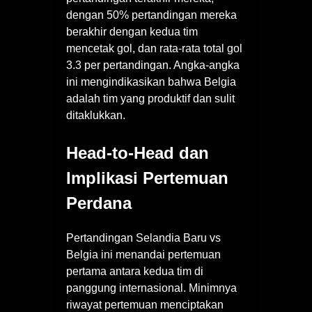
dengan 50% pertandingan mereka
berakhir dengan kedua tim
mencetak gol, dan rata-rata total gol
3.3 per pertandingan. Angka-angka
ini mengindikasikan bahwa Belgia
adalah tim yang produktif dan sulit
ditaklukkan.
Head-to-Head dan
Implikasi Pertemuan
Perdana
Pertandingan Selandia Baru vs
Belgia ini menandai pertemuan
pertama antara kedua tim di
panggung internasional. Minimnya
riwayat pertemuan menciptakan