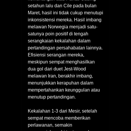
setahun lalu dan Cile pada bulan
Maret, hasil ini tidak cukup menutupi
inkonsistensi mereka. Hasil imbang
melawan Norwegia menjadi satu-
satunya poin positif di tengah
serangkaian kekalahan dalam
pertandingan persahabatan lainnya.
Efisiensi serangan mereka,
meskipun sempat menghasilkan
dua gol dari duet Jest-Wood
melawan Iran, berakhir imbang,
menunjukkan kerapuhan dalam
mempertahankan keunggulan atau
menutup pertandingan.
Kekalahan 1-3 dari Mesir, setelah
sempat mencoba memberikan
perlawanan, semakin