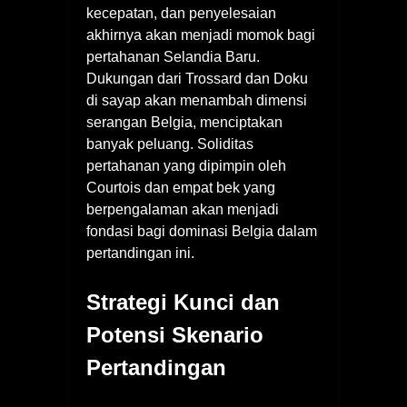
kecepatan, dan penyelesaian
akhirnya akan menjadi momok bagi
pertahanan Selandia Baru.
Dukungan dari Trossard dan Doku
di sayap akan menambah dimensi
serangan Belgia, menciptakan
banyak peluang. Soliditas
pertahanan yang dipimpin oleh
Courtois dan empat bek yang
berpengalaman akan menjadi
fondasi bagi dominasi Belgia dalam
pertandingan ini.
Strategi Kunci dan
Potensi Skenario
Pertandingan