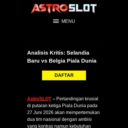
Skip
to
content
MENU
Analisis Kritis: Selandia
Baru vs Belgia Piala Dunia
DAFTAR
AstroSLOT
–
Pertandingan krusial
di putaran ketiga Piala Dunia pada
27 Juni 2026 akan mempertemukan
dua tim nasional dengan ambisi
yang kontras namun kebutuhan