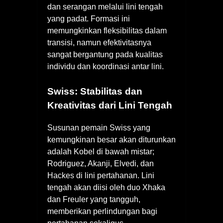
dan serangan melalui lini tengah
yang padat. Formasi ini
memungkinkan fleksibilitas dalam
transisi, namun efektivitasnya
sangat bergantung pada kualitas
individu dan koordinasi antar lini.
Swiss: Stabilitas dan
Kreativitas dari Lini Tengah
Susunan pemain Swiss yang
kemungkinan besar akan diturunkan
adalah Kobel di bawah mistar;
Rodriguez, Akanji, Elvedi, dan
Hackes di lini pertahanan. Lini
tengah akan diisi oleh duo Xhaka
dan Freuler yang tangguh,
memberikan perlindungan bagi