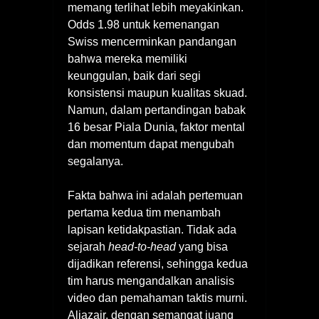
memang terlihat lebih meyakinkan.
Odds 1.98 untuk kemenangan
Swiss mencerminkan pandangan
bahwa mereka memiliki
keunggulan, baik dari segi
konsistensi maupun kualitas skuad.
Namun, dalam pertandingan babak
16 besar Piala Dunia, faktor mental
dan momentum dapat mengubah
segalanya.
Fakta bahwa ini adalah pertemuan
pertama kedua tim menambah
lapisan ketidakpastian. Tidak ada
sejarah
head-to-head
yang bisa
dijadikan referensi, sehingga kedua
tim harus mengandalkan analisis
video dan pemahaman taktis murni.
Aljazair, dengan semangat juang