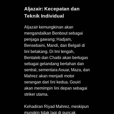
Aljazair: Kecepatan dan
Teknik Individual
Aljazair kemungkinan akan
mengandalkan Benbout sebagai
penjaga gawang; Hadjam,
Bensebaini, Mandi, dan Belgali di
lini belakang. Di lini tengah,
Bentaleb dan Chaibi akan bertugas
sebagai gelandang bertahan dan
sentral, sementara Aouar, Maza, dan
Mahrez akan menjadi motor
serangan dari lini kedua. Gouiri
akan memimpin lini depan sebagai
striker utama.
Kehadiran Riyad Mahrez, meskipun
mungkin tidak lagi di puncak