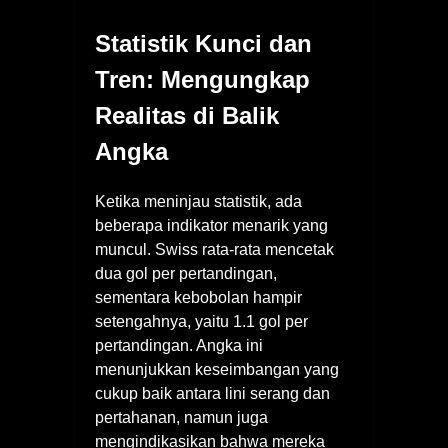
Statistik Kunci dan
Tren: Mengungkap
Realitas di Balik
Angka
Ketika meninjau statistik, ada
beberapa indikator menarik yang
muncul. Swiss rata-rata mencetak
dua gol per pertandingan,
sementara kebobolan hampir
setengahnya, yaitu 1.1 gol per
pertandingan. Angka ini
menunjukkan keseimbangan yang
cukup baik antara lini serang dan
pertahanan, namun juga
mengindikasikan bahwa mereka