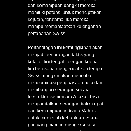
dan kemampuan bangkit mereka,
memiliki potensi untuk menciptakan
kejutan, terutama jika mereka
mampu memanfaatkan kelengahan
pertahanan Swiss.
Pertandingan ini kemungkinan akan
menjadi pertarungan taktis yang
ketat di lini tengah, dengan kedua
tim berusaha mengendalikan tempo.
Swiss mungkin akan mencoba
mendominasi penguasaan bola dan
membangun serangan secara
terstruktur, sementara Aljazair bisa
mengandalkan serangan balik cepat
dan kemampuan individu Mahrez
untuk memecah kebuntuan. Siapa
pun yang mampu mengeksekusi