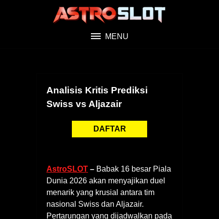
Skip
to
content
MENU
Analisis Kritis Prediksi
Swiss vs Aljazair
DAFTAR
AstroSLOT
–
Babak 16 besar Piala
Dunia 2026 akan menyajikan duel
menarik yang krusial antara tim
nasional Swiss dan Aljazair.
Pertarungan yang dijadwalkan pada