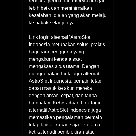
rencana permainan mereka dengan
lebih baik dan meminimalkan
kesalahan, dialah yang akan melaju
ke babak selanjutnya.
Link login alternatif AstroSlot
Indonesia merupakan solusi praktis
bagi para pengguna yang
mengalami kendala saat
mengakses situs utama. Dengan
menggunakan Link login alternatif
AstroSlot Indonesia, pemain tetap
dapat masuk ke akun mereka
dengan aman, cepat, dan tanpa
hambatan. Keberadaan Link login
alternatif AstroSlot Indonesia juga
memastikan pengalaman bermain
tetap lancar kapan saja, terutama
ketika terjadi pemblokiran atau