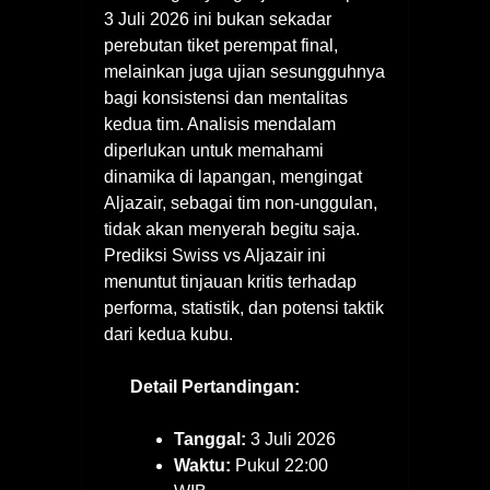
3 Juli 2026 ini bukan sekadar
perebutan tiket perempat final,
melainkan juga ujian sesungguhnya
bagi konsistensi dan mentalitas
kedua tim. Analisis mendalam
diperlukan untuk memahami
dinamika di lapangan, mengingat
Aljazair, sebagai tim non-unggulan,
tidak akan menyerah begitu saja.
Prediksi Swiss vs Aljazair ini
menuntut tinjauan kritis terhadap
performa, statistik, dan potensi taktik
dari kedua kubu.
Detail Pertandingan:
Tanggal:
3 Juli 2026
Waktu:
Pukul 22:00