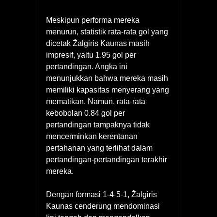
Meskipun performa mereka
menurun, statistik rata-rata gol yang
dicetak Žalgiris Kaunas masih
impresif, yaitu 1.95 gol per
pertandingan. Angka ini
menunjukkan bahwa mereka masih
memiliki kapasitas menyerang yang
mematikan. Namun, rata-rata
kebobolan 0.84 gol per
pertandingan tampaknya tidak
mencerminkan kerentanan
pertahanan yang terlihat dalam
pertandingan-pertandingan terakhir
mereka.
Dengan formasi 1-4-5-1, Žalgiris
Kaunas cenderung mendominasi