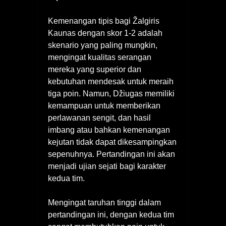
Kemenangan tipis bagi Žalgiris
Kaunas dengan skor 1-2 adalah
skenario yang paling mungkin,
mengingat kualitas serangan
mereka yang superior dan
kebutuhan mendesak untuk meraih
tiga poin. Namun, Džiugas memiliki
kemampuan untuk memberikan
perlawanan sengit, dan hasil
imbang atau bahkan kemenangan
kejutan tidak dapat dikesampingkan
sepenuhnya. Pertandingan ini akan
menjadi ujian sejati bagi karakter
kedua tim.
Mengingat taruhan tinggi dalam
pertandingan ini, dengan kedua tim