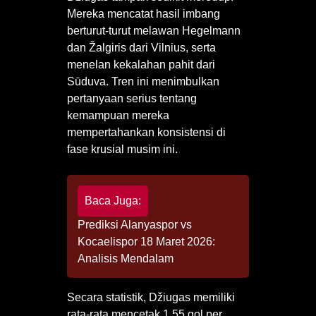
Mereka mencatat hasil imbang
berturut-turut melawan Hegelmann
dan Žalgiris dari Vilnius, serta
menelan kekalahan pahit dari
Sūduva. Tren ini menimbulkan
pertanyaan serius tentang
kemampuan mereka
mempertahankan konsistensi di
fase krusial musim ini.
Baca Juga:
Prediksi Alanyaspor vs
Kocaelispor 18 Maret 2026:
Analisis Mendalam
Secara statistik, Džiugas memiliki
rata-rata mencetak 1.55 gol per