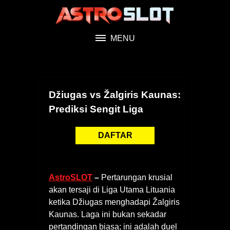
Skip
to
content
MENU
Džiugas vs Žalgiris Kaunas:
Prediksi Sengit Liga
DAFTAR
AstroSLOT
–
Pertarungan krusial
akan tersaji di Liga Utama Lituania
ketika Džiugas menghadapi Žalgiris
Kaunas. Laga ini bukan sekadar
pertandingan biasa; ini adalah duel