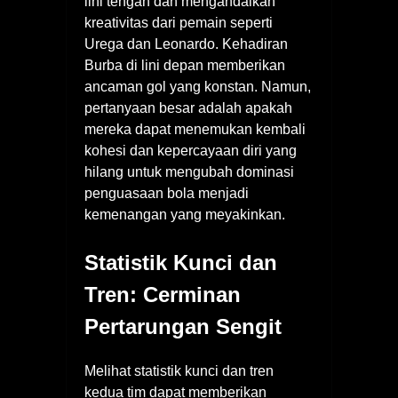
lini tengah dan mengandalkan
kreativitas dari pemain seperti
Urega dan Leonardo. Kehadiran
Burba di lini depan memberikan
ancaman gol yang konstan. Namun,
pertanyaan besar adalah apakah
mereka dapat menemukan kembali
kohesi dan kepercayaan diri yang
hilang untuk mengubah dominasi
penguasaan bola menjadi
kemenangan yang meyakinkan.
Statistik Kunci dan
Tren: Cerminan
Pertarungan Sengit
Melihat statistik kunci dan tren
kedua tim dapat memberikan