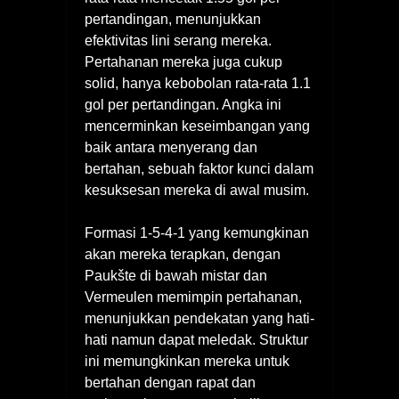
pertandingan, menunjukkan
efektivitas lini serang mereka.
Pertahanan mereka juga cukup
solid, hanya kebobolan rata-rata 1.1
gol per pertandingan. Angka ini
mencerminkan keseimbangan yang
baik antara menyerang dan
bertahan, sebuah faktor kunci dalam
kesuksesan mereka di awal musim.
Formasi 1-5-4-1 yang kemungkinan
akan mereka terapkan, dengan
Paukšte di bawah mistar dan
Vermeulen memimpin pertahanan,
menunjukkan pendekatan yang hati-
hati namun dapat meledak. Struktur
ini memungkinkan mereka untuk
bertahan dengan rapat dan