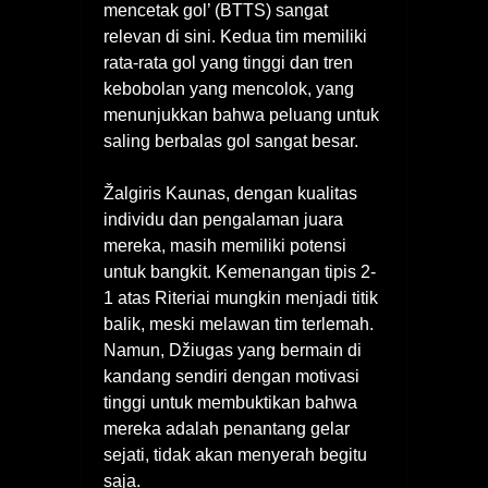
mencetak gol’ (BTTS) sangat
relevan di sini. Kedua tim memiliki
rata-rata gol yang tinggi dan tren
kebobolan yang mencolok, yang
menunjukkan bahwa peluang untuk
saling berbalas gol sangat besar.
Žalgiris Kaunas, dengan kualitas
individu dan pengalaman juara
mereka, masih memiliki potensi
untuk bangkit. Kemenangan tipis 2-
1 atas Riteriai mungkin menjadi titik
balik, meski melawan tim terlemah.
Namun, Džiugas yang bermain di
kandang sendiri dengan motivasi
tinggi untuk membuktikan bahwa
mereka adalah penantang gelar
sejati, tidak akan menyerah begitu
saja.