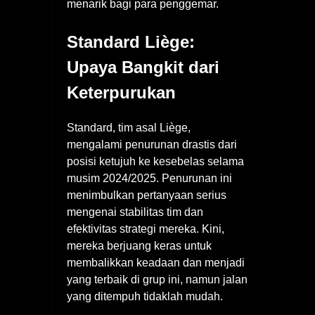
menarik bagi para penggemar.
Standard Liège:
Upaya Bangkit dari
Keterpurukan
Standard, tim asal Liège,
mengalami penurunan drastis dari
posisi ketujuh ke kesebelas selama
musim 2024/2025. Penurunan ini
menimbulkan pertanyaan serius
mengenai stabilitas tim dan
efektivitas strategi mereka. Kini,
mereka berjuang keras untuk
membalikkan keadaan dan menjadi
yang terbaik di grup ini, namun jalan
yang ditempuh tidaklah mudah.