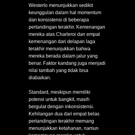
Westerlo menunjukkan sedikit
keunggulan dalam hal momentum
dan konsistensi di beberapa
pertandingan terakhir. Kemenangan
mereka atas Charleroi dan empat
kemenangan dari delapan laga
terakhir menunjukkan bahwa
mereka berada dalam jalur yang
benar. Faktor kandang juga menjadi
nilai tambah yang tidak bisa
diabaikan.
Standard, meskipun memiliki
potensi untuk bangkit, masih
bergulat dengan inkonsistensi.
Kehilangan dua dari empat belas
pertandingan terakhir memang
menunjukkan ketahanan, namun