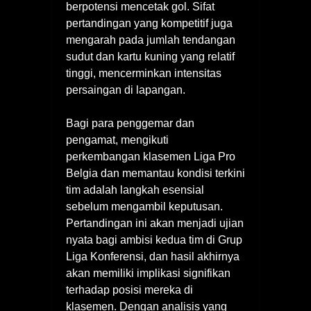
berpotensi mencetak gol. Sifat
pertandingan yang kompetitif juga
mengarah pada jumlah tendangan
sudut dan kartu kuning yang relatif
tinggi, mencerminkan intensitas
persaingan di lapangan.
Bagi para penggemar dan
pengamat, mengikuti
perkembangan klasemen Liga Pro
Belgia dan memantau kondisi terkini
tim adalah langkah esensial
sebelum mengambil keputusan.
Pertandingan ini akan menjadi ujian
nyata bagi ambisi kedua tim di Grup
Liga Konferensi, dan hasil akhirnya
akan memiliki implikasi signifikan
terhadap posisi mereka di
klasemen. Dengan analisis yang