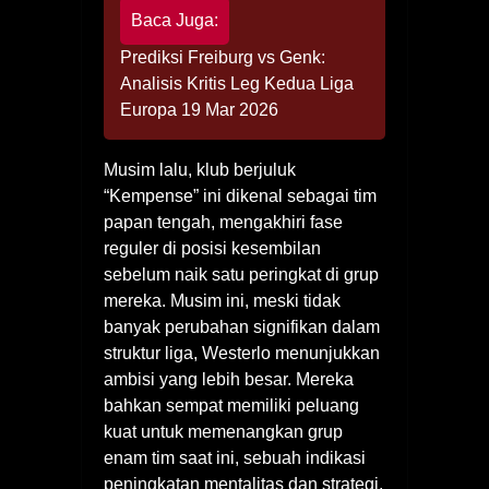
Baca Juga:
Prediksi Freiburg vs Genk:
Analisis Kritis Leg Kedua Liga
Europa 19 Mar 2026
Musim lalu, klub berjuluk
“Kempense” ini dikenal sebagai tim
papan tengah, mengakhiri fase
reguler di posisi kesembilan
sebelum naik satu peringkat di grup
mereka. Musim ini, meski tidak
banyak perubahan signifikan dalam
struktur liga, Westerlo menunjukkan
ambisi yang lebih besar. Mereka
bahkan sempat memiliki peluang
kuat untuk memenangkan grup
enam tim saat ini, sebuah indikasi
peningkatan mentalitas dan strategi.