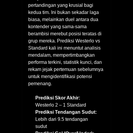
pertandingan yang krusial bagi
kedua tim. Ini bukan sekadar laga
biasa, melainkan duel antara dua
kontender yang sama-sama
berambisi merebut posisi teratas di
grup mereka. Prediksi Westerlo vs
Standard kali ini menuntut analisis
mendalam, mempertimbangkan
performa terkini, statistik kunci, dan
rekam jejak pertemuan sebelumnya
untuk mengidentifikasi potensi
pemenang.
Prediksi Skor Akhir:
Westerlo 2 – 1 Standard
Prediksi Tendangan Sudut:
Lebih dari 9.5 tendangan
sudut