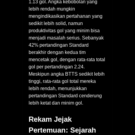
1.13 gol. Angka kebobolan yang
lebih rendah mungkin
mengindikasikan pertahanan yang
sedikit lebih solid, namun
produktivitas gol yang minim bisa
menjadi masalah serius. Sebanyak
42% pertandingan Standard
berakhir dengan kedua tim
mencetak gol, dengan rata-rata total
gol per pertandingan 2.24.
Meskipun angka BTTS sedikit lebih
tinggi, rata-rata gol total mereka
lebih rendah, menunjukkan
pertandingan Standard cenderung
lebih ketat dan minim gol.
Rekam Jejak
Pertemuan: Sejarah