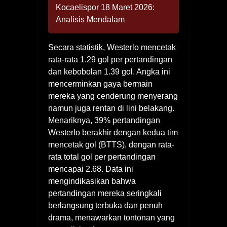
Kocaelispor 18 Maret 2026:
Analisis Mendalam
Secara statistik, Westerlo mencetak
rata-rata 1.29 gol per pertandingan
dan kebobolan 1.39 gol. Angka ini
mencerminkan gaya bermain
mereka yang cenderung menyerang
namun juga rentan di lini belakang.
Menariknya, 39% pertandingan
Westerlo berakhir dengan kedua tim
mencetak gol (BTTS), dengan rata-
rata total gol per pertandingan
mencapai 2.68. Data ini
mengindikasikan bahwa
pertandingan mereka seringkali
berlangsung terbuka dan penuh
drama, menawarkan tontonan yang