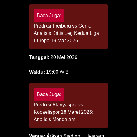
Baca Juga:
Prediksi Freiburg vs Genk:
Analisis Kritis Leg Kedua Liga
Europa 19 Mar 2026
Tanggal:
20 Mei 2026
Waktu:
19:00 WIB
Baca Juga:
Prediksi Alanyaspor vs
Kocaelispor 18 Maret 2026:
Analisis Mendalam
Venue:
Åråsen Stadion, Lillestrøm