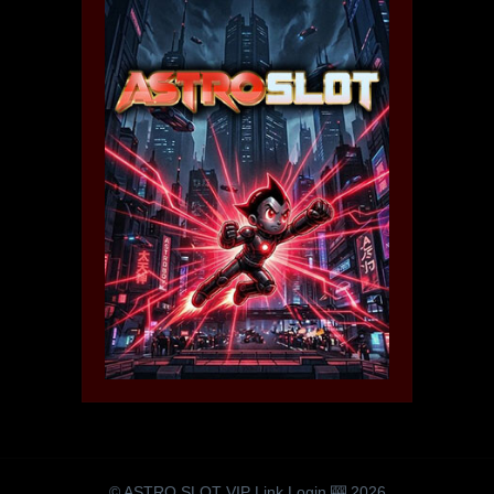
© ASTRO SLOT VIP Link Login 🎰 2026