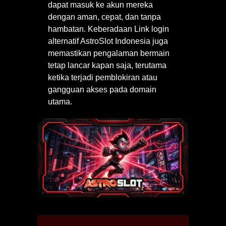
dapat masuk ke akun mereka
dengan aman, cepat, dan tanpa
hambatan. Keberadaan Link login
alternatif AstroSlot Indonesia juga
memastikan pengalaman bermain
tetap lancar kapan saja, terutama
ketika terjadi pemblokiran atau
gangguan akses pada domain
utama.
Navigasi
pos