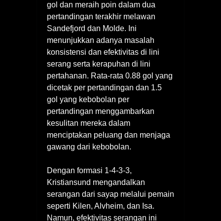
gol dan meraih poin dalam dua
pertandingan terakhir melawan
Sandefjord dan Molde. Ini
menunjukkan adanya masalah
konsistensi dan efektivitas di lini
serang serta kerapuhan di lini
pertahanan. Rata-rata 0.88 gol yang
dicetak per pertandingan dan 1.5
gol yang kebobolan per
pertandingan menggambarkan
kesulitan mereka dalam
menciptakan peluang dan menjaga
gawang dari kebobolan.
Dengan formasi 1-4-3-3,
Kristiansund mengandalkan
serangan dari sayap melalui pemain
seperti Kilen, Alvheim, dan Isa.
Namun, efektivitas serangan ini