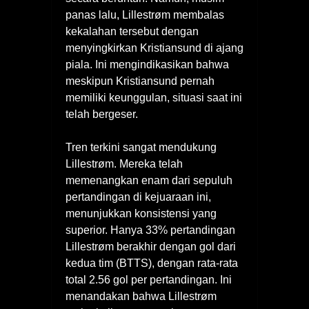
panas lalu, Lillestrøm membalas
kekalahan tersebut dengan
menyingkirkan Kristiansund di ajang
piala. Ini mengindikasikan bahwa
meskipun Kristiansund pernah
memiliki keunggulan, situasi saat ini
telah bergeser.
Tren terkini sangat mendukung
Lillestrøm. Mereka telah
memenangkan enam dari sepuluh
pertandingan di kejuaraan ini,
menunjukkan konsistensi yang
superior. Hanya 33% pertandingan
Lillestrøm berakhir dengan gol dari
kedua tim (BTTS), dengan rata-rata
total 2.56 gol per pertandingan. Ini
menandakan bahwa Lillestrøm