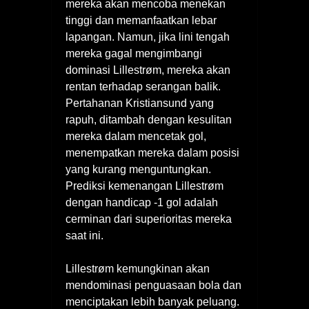
mereka akan mencoba menekan
tinggi dan memanfaatkan lebar
lapangan. Namun, jika lini tengah
mereka gagal mengimbangi
dominasi Lillestrøm, mereka akan
rentan terhadap serangan balik.
Pertahanan Kristiansund yang
rapuh, ditambah dengan kesulitan
mereka dalam mencetak gol,
menempatkan mereka dalam posisi
yang kurang menguntungkan.
Prediksi kemenangan Lillestrøm
dengan handicap -1 gol adalah
cerminan dari superioritas mereka
saat ini.
Lillestrøm kemungkinan akan
mendominasi penguasaan bola dan
menciptakan lebih banyak peluang.