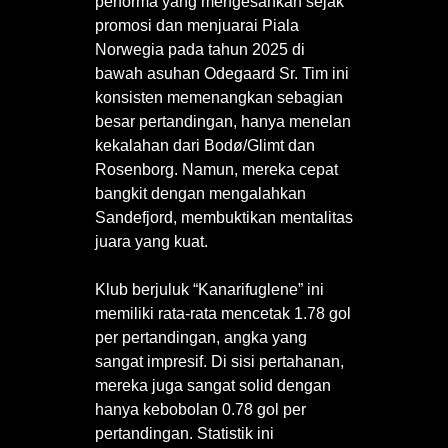
performa yang mengesankan sejak
promosi dan menjuarai Piala
Norwegia pada tahun 2025 di
bawah asuhan Odegaard Sr. Tim ini
konsisten memenangkan sebagian
besar pertandingan, hanya menelan
kekalahan dari Bodø/Glimt dan
Rosenborg. Namun, mereka cepat
bangkit dengan mengalahkan
Sandefjord, membuktikan mentalitas
juara yang kuat.
Klub berjuluk “Kanarifuglene” ini
memiliki rata-rata mencetak 1.78 gol
per pertandingan, angka yang
sangat impresif. Di sisi pertahanan,
mereka juga sangat solid dengan
hanya kebobolan 0.78 gol per
pertandingan. Statistik ini