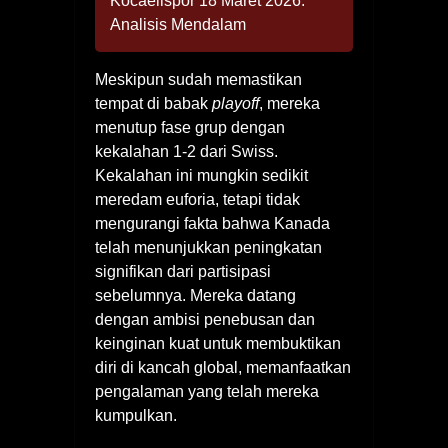
Kocaelispor 18 Maret 2026:
Analisis Mendalam
Meskipun sudah memastikan
tempat di babak
playoff
, mereka
menutup fase grup dengan
kekalahan 1-2 dari Swiss.
Kekalahan ini mungkin sedikit
meredam euforia, tetapi tidak
mengurangi fakta bahwa Kanada
telah menunjukkan peningkatan
signifikan dari partisipasi
sebelumnya. Mereka datang
dengan ambisi penebusan dan
keinginan kuat untuk membuktikan
diri di kancah global, memanfaatkan
pengalaman yang telah mereka
kumpulkan.