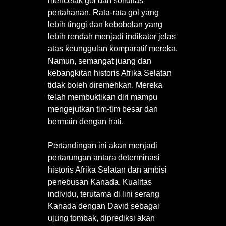
mencetak gol dan soliditas
pertahanan. Rata-rata gol yang
lebih tinggi dan kebobolan yang
lebih rendah menjadi indikator jelas
atas keunggulan komparatif mereka.
Namun, semangat juang dan
kebangkitan historis Afrika Selatan
tidak boleh diremehkan. Mereka
telah membuktikan diri mampu
mengejutkan tim-tim besar dan
bermain dengan hati.
Pertandingan ini akan menjadi
pertarungan antara determinasi
historis Afrika Selatan dan ambisi
penebusan Kanada. Kualitas
individu, terutama di lini serang
Kanada dengan David sebagai
ujung tombak, diprediksi akan