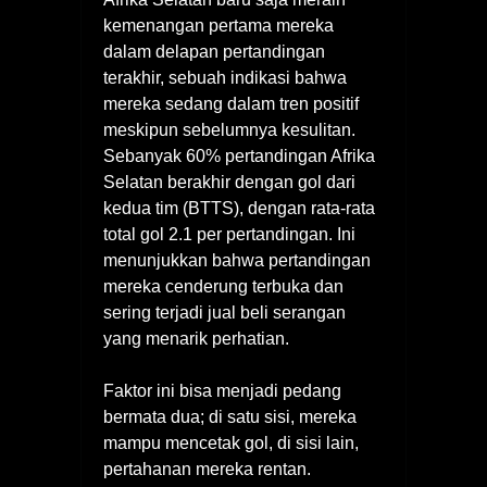
kemenangan pertama mereka
dalam delapan pertandingan
terakhir, sebuah indikasi bahwa
mereka sedang dalam tren positif
meskipun sebelumnya kesulitan.
Sebanyak 60% pertandingan Afrika
Selatan berakhir dengan gol dari
kedua tim (BTTS), dengan rata-rata
total gol 2.1 per pertandingan. Ini
menunjukkan bahwa pertandingan
mereka cenderung terbuka dan
sering terjadi jual beli serangan
yang menarik perhatian.
Faktor ini bisa menjadi pedang
bermata dua; di satu sisi, mereka
mampu mencetak gol, di sisi lain,
pertahanan mereka rentan.