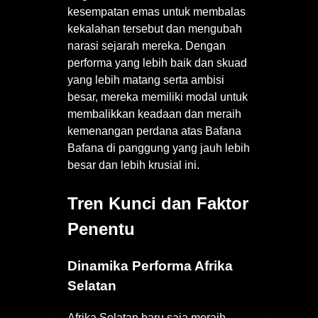
kesempatan emas untuk membalas
kekalahan tersebut dan mengubah
narasi sejarah mereka. Dengan
performa yang lebih baik dan skuad
yang lebih matang serta ambisi
besar, mereka memiliki modal untuk
membalikkan keadaan dan meraih
kemenangan perdana atas Bafana
Bafana di panggung yang jauh lebih
besar dan lebih krusial ini.
Tren Kunci dan Faktor
Penentu
Dinamika Performa Afrika
Selatan
Afrika Selatan baru saja meraih