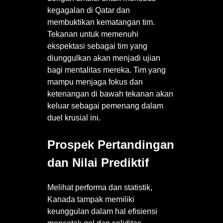
kegagalan di Qatar dan
membuktikan kematangan tim.
Tekanan untuk memenuhi
ekspektasi sebagai tim yang
diunggulkan akan menjadi ujian
bagi mentalitas mereka. Tim yang
mampu menjaga fokus dan
ketenangan di bawah tekanan akan
keluar sebagai pemenang dalam
duel krusial ini.
Prospek Pertandingan
dan Nilai Prediktif
Melihat performa dan statistik,
Kanada tampak memiliki
keunggulan dalam hal efisiensi