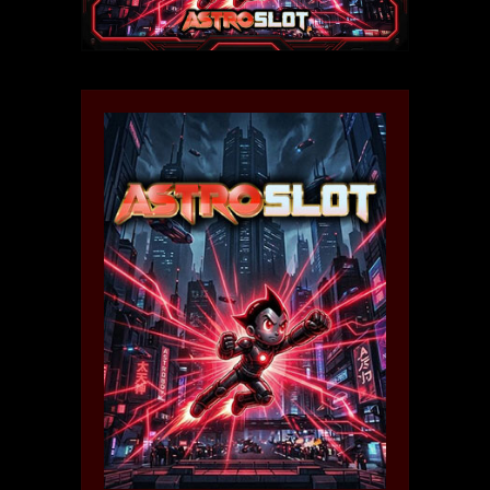
Navigasi
pos