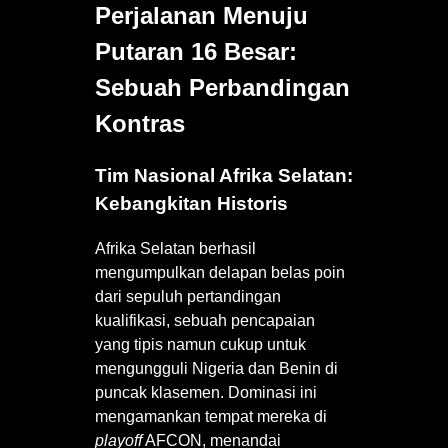
Perjalanan Menuju
Putaran 16 Besar:
Sebuah Perbandingan
Kontras
Tim Nasional Afrika Selatan:
Kebangkitan Historis
Afrika Selatan berhasil
mengumpulkan delapan belas poin
dari sepuluh pertandingan
kualifikasi, sebuah pencapaian
yang tipis namun cukup untuk
mengungguli Nigeria dan Benin di
puncak klasemen. Dominasi ini
mengamankan tempat mereka di
playoff
AFCON, menandai