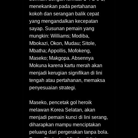
menekankan pada pertahanan
kokoh dan serangan balik cepat
yang mengandalkan kecepatan
sayap. Susunan pemain yang
mungkin: Williams; Modiba,
Mbokazi, Okon, Mudau; Sitole,
Mbatha; Appollis, Mofokeng,
Maseko; Makgopa. Absennya
Mokuna karena kartu merah akan
menjadi kerugian signifikan di lini
tengah atau pertahanan, memaksa
penyesuaian strategi.
Maseko, pencetak gol heroik
melawan Korea Selatan, akan
menjadi pemain kunci di lini serang,
diharapkan mampu menciptakan
peluang dari pergerakan tanpa bola.