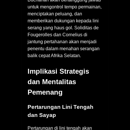
untuk mengontrol tempo permainan,
menciptakan peluang, dan
memberikan dukungan kepada lini
serang yang haus gol. Soliditas de
Fougerolles dan Cornelius di
jantung pertahanan akan menjadi
penentu dalam menahan serangan
balik cepat Afrika Selatan.
Implikasi Strategis
dan Mentalitas
Pemenang
Pertarungan Lini Tengah
dan Sayap
Pertarungan di lini tengah akan