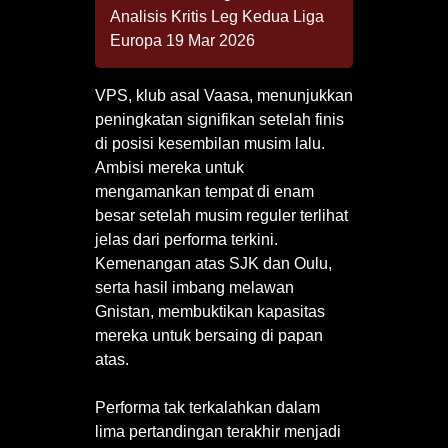
Analisis Kritis Leg Kedua Liga
Europa 19 Mar 2026
VPS, klub asal Vaasa, menunjukkan
peningkatan signifikan setelah finis
di posisi kesembilan musim lalu.
Ambisi mereka untuk
mengamankan tempat di enam
besar setelah musim reguler terlihat
jelas dari performa terkini.
Kemenangan atas SJK dan Oulu,
serta hasil imbang melawan
Gnistan, membuktikan kapasitas
mereka untuk bersaing di papan
atas.
Performa tak terkalahkan dalam
lima pertandingan terakhir menjadi