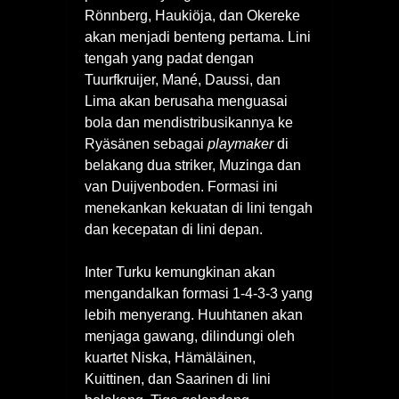
Rönnberg, Haukiöja, dan Okereke
akan menjadi benteng pertama. Lini
tengah yang padat dengan
Tuurfkruijer, Mané, Daussi, dan
Lima akan berusaha menguasai
bola dan mendistribusikannya ke
Ryäsänen sebagai
playmaker
di
belakang dua striker, Muzinga dan
van Duijvenboden. Formasi ini
menekankan kekuatan di lini tengah
dan kecepatan di lini depan.
Inter Turku kemungkinan akan
mengandalkan formasi 1-4-3-3 yang
lebih menyerang. Huuhtanen akan
menjaga gawang, dilindungi oleh
kuartet Niska, Hämäläinen,
Kuittinen, dan Saarinen di lini