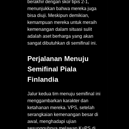
berakhir dengan skor tipis 2-1,
menunjukkan bahwa mereka juga
bisa diuji. Meskipun demikian,
kemampuan mereka untuk meraih
kemenangan dalam situasi sulit
adalah aset berharga yang akan
sangat dibutuhkan di semifinal ini.
Perjalanan Menuju
Semifinal Piala
Finlandia
Jalur kedua tim menuju semifinal ini
menggambarkan karakter dan
ketahanan mereka. VPS, setelah
serangkaian kemenangan besar di
awal, menghadapi ujian
sesungguhnya melawan KuPS di