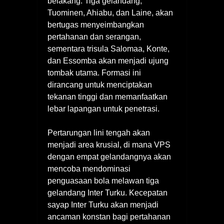
belakang. Tiga gelandang,
Tuominen, Ahiabu, dan Laine, akan
bertugas menyeimbangkan
pertahanan dan serangan,
sementara trisula Salomaa, Konte,
dan Essomba akan menjadi ujung
tombak utama. Formasi ini
dirancang untuk menciptakan
tekanan tinggi dan memanfaatkan
lebar lapangan untuk penetrasi.
Pertarungan lini tengah akan
menjadi area krusial, di mana VPS
dengan empat gelandangnya akan
mencoba mendominasi
penguasaan bola melawan tiga
gelandang Inter Turku. Kecepatan
sayap Inter Turku akan menjadi
ancaman konstan bagi pertahanan