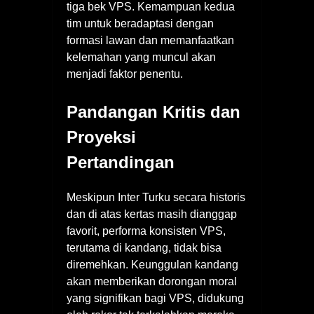
tiga bek VPS. Kemampuan kedua
tim untuk beradaptasi dengan
formasi lawan dan memanfaatkan
kelemahan yang muncul akan
menjadi faktor penentu.
Pandangan Kritis dan
Proyeksi
Pertandingan
Meskipun Inter Turku secara historis
dan di atas kertas masih dianggap
favorit, performa konsisten VPS,
terutama di kandang, tidak bisa
diremehkan. Keunggulan kandang
akan memberikan dorongan moral
yang signifikan bagi VPS, didukung