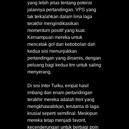
yang lebih jelas tentang potensi
jalannya pertandingan. VPS yang
tak terkalahkan dalam lima laga
terakhir mengindikasikan
momentum positif yang kuat.
Kemampuan mereka untuk
mencetak gol dan kebobolan dari
kedua sisi menunjukkan
pertandingan yang dinamis, dengan
peluang bagi kedua tim untuk saling
menyerang.
Di sisi Inter Turku, empat hasil
imbang dari enam pertandingan
terakhir mereka adalah tren yang
mengkhawatirkan, terutama di laga
krusial seperti semifinal. Meskipun
mereka tetap menjadi favorit,
kecenderungan untuk berbagi poin