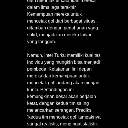
oleh rekor tak terkalahkan mereka
dalam lima laga terakhir.
Kemampuan mereka untuk
mencetak gol dari berbagai situasi,
ditambah dengan pertahanan yang
solid, menjadikan mereka lawan
yang tangguh.
Namun, Inter Turku memiliki kualitas
individu yang mungkin bisa menjadi
pembeda. Ketajaman lini depan
mereka dan kemampuan untuk
mencetak gol tandang akan menjadi
kunci. Pertandingan ini
kemungkinan besar akan berjalan
ketat, dengan kedua tim saling
melancarkan serangan. Prediksi
‘kedua tim mencetak gol’ tampaknya
sangat realistis, mengingat statistik