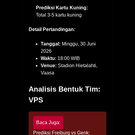
Prediksi Kartu Kuning:
Total 3-5 kartu kuning
Detail Pertandingan:
Tanggal:
Minggu, 30 Juni
2026
Waktu:
18:00 WIB
Venue:
Stadion Hietalahti,
Vaasa
Analisis Bentuk Tim:
VPS
Baca Juga:
Prediksi Freiburg vs Genk: