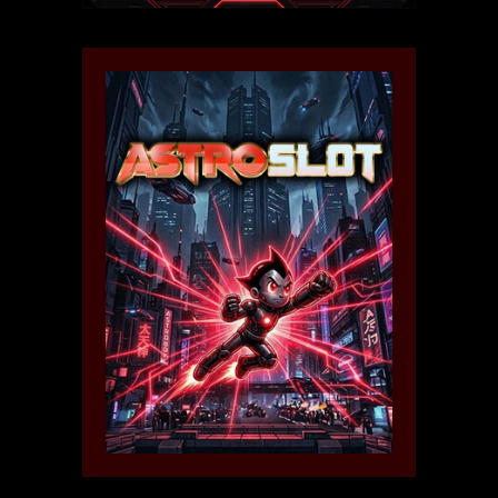
Navigasi
pos