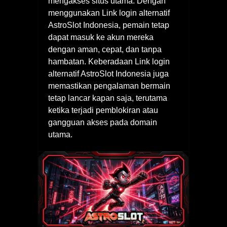
mengakses situs utama. Dengan
menggunakan Link login alternatif
AstroSlot Indonesia, pemain tetap
dapat masuk ke akun mereka
dengan aman, cepat, dan tanpa
hambatan. Keberadaan Link login
alternatif AstroSlot Indonesia juga
memastikan pengalaman bermain
tetap lancar kapan saja, terutama
ketika terjadi pemblokiran atau
gangguan akses pada domain
utama.