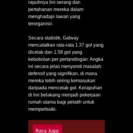
rapuhnya lini serang dan
pertahanan mereka dalam
menghadapi lawan yang
terorganisir.
Secara statistik, Galway
mencatatkan rata-rata 1.37 gol yang
dicetak dan 1.58 gol yang
kebobolan per pertandingan. Angka
ini secara jelas menyoroti masalah
defensif yang signifikan, di mana
mereka lebih sering kemasukan
daripada mencetak gol. Kerapuhan
di lini belakang menjadi pekerjaan
rumah utama bagi pelatih untuk
memperbaiki.
Baca Juga: