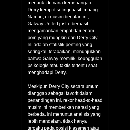
menarik, di mana kemenangan
Derry kerap diselingi hasil imbang.
Namun, di musim berjalan ini,
Galway United justru berhasil
mengamankan empat dari enam
poin yang mungkin dari Derry City.
Ini adalah statistik penting yang
seringkali terabaikan, menunjukkan
bahwa Galway memiliki keunggulan
psikologis atau taktis tertentu saat
menghadapi Derry.
Meskipun Derry City secara umum
dianggap sebagai favorit dalam
pertandingan ini, rekor head-to-head
musim ini memberikan narasi yang
berbeda. Ini menuntut analisis yang
lebih mendalam, tidak hanya
terpaku pada posisi klasemen atau