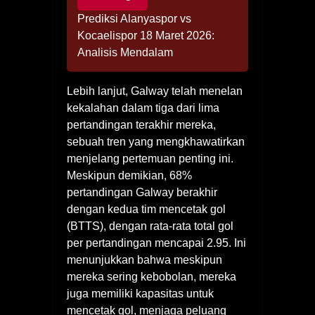
Prediksi Alanyaspor vs
Kocaelispor 18 Maret 2026:
Analisis Mendalam
Lebih lanjut, Galway telah menelan
kekalahan dalam tiga dari lima
pertandingan terakhir mereka,
sebuah tren yang mengkhawatirkan
menjelang pertemuan penting ini.
Meskipun demikian, 68%
pertandingan Galway berakhir
dengan kedua tim mencetak gol
(BTTS), dengan rata-rata total gol
per pertandingan mencapai 2.95. Ini
menunjukkan bahwa meskipun
mereka sering kebobolan, mereka
juga memiliki kapasitas untuk
mencetak gol, menjaga peluang