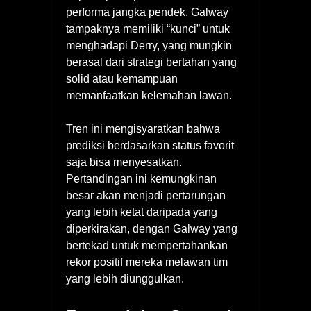
performa jangka pendek. Galway
tampaknya memiliki “kunci” untuk
menghadapi Derry, yang mungkin
berasal dari strategi bertahan yang
solid atau kemampuan
memanfaatkan kelemahan lawan.
Tren ini mengisyaratkan bahwa
prediksi berdasarkan status favorit
saja bisa menyesatkan.
Pertandingan ini kemungkinan
besar akan menjadi pertarungan
yang lebih ketat daripada yang
diperkirakan, dengan Galway yang
bertekad untuk mempertahankan
rekor positif mereka melawan tim
yang lebih diunggulkan.