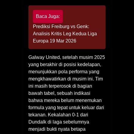
Baca Juga:
Prediksi Freiburg vs Genk:
Analisis Kritis Leg Kedua Liga
Europa 19 Mar 2026
Galway United, setelah musim 2025
yang berakhir di posisi kedelapan,
menunjukkan pola performa yang
mengkhawatirkan di musim ini. Tim
ini masih terperosok di bagian
bawah tabel, sebuah indikasi
bahwa mereka belum menemukan
formula yang tepat untuk keluar dari
tekanan. Kekalahan 0-1 dari
Dundalk di laga sebelumnya
menjadi bukti nyata betapa