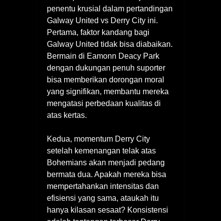
penentu krusial dalam pertandingan
Galway United vs Derry City ini.
Pertama, faktor kandang bagi
Galway United tidak bisa diabaikan.
Bermain di Eamonn Deacy Park
dengan dukungan penuh suporter
bisa memberikan dorongan moral
yang signifikan, membantu mereka
mengatasi perbedaan kualitas di
atas kertas.
Kedua, momentum Derry City
setelah kemenangan telak atas
Bohemians akan menjadi pedang
bermata dua. Apakah mereka bisa
mempertahankan intensitas dan
efisiensi yang sama, ataukah itu
hanya kilasan sesaat? Konsistensi