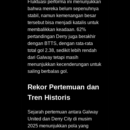
Fluktuasi performa ini menunjukkan
bahwa mereka belum sepenuhnya
stabil, namun kemenangan besar
tersebut bisa menjadi katalis untuk
membalikkan keadaan. 62%
pertandingan Derry juga berakhir
dengan BTTS, dengan rata-rata
total gol 2.38, sedikit lebih rendah
dari Galway tetapi masih
menunjukkan kecenderungan untuk
saling berbalas gol.
Rekor Pertemuan dan
Tren Historis
Sejarah pertemuan antara Galway
United dan Derry City di musim
2025 menunjukkan pola yang