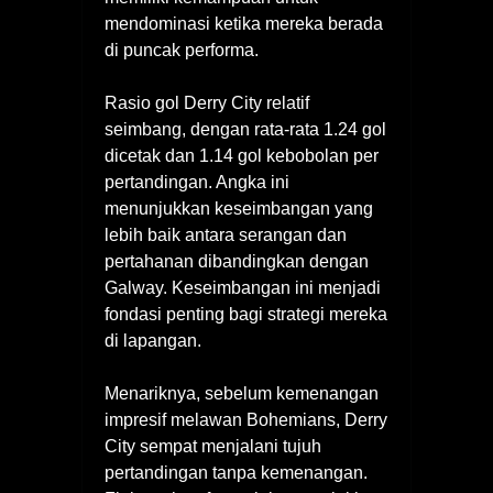
mendominasi ketika mereka berada
di puncak performa.
Rasio gol Derry City relatif
seimbang, dengan rata-rata 1.24 gol
dicetak dan 1.14 gol kebobolan per
pertandingan. Angka ini
menunjukkan keseimbangan yang
lebih baik antara serangan dan
pertahanan dibandingkan dengan
Galway. Keseimbangan ini menjadi
fondasi penting bagi strategi mereka
di lapangan.
Menariknya, sebelum kemenangan
impresif melawan Bohemians, Derry
City sempat menjalani tujuh
pertandingan tanpa kemenangan.