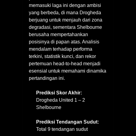
memasuki laga ini dengan ambisi
yang berbeda, di mana Drogheda
berjuang untuk menjauh dari zona
degradasi, sementara Shelbourne
berusaha mempertahankan
posisinya di papan atas. Analisis
mendalam terhadap performa
terkini, statistik kunci, dan rekor
pertemuan head-to-head menjadi
esensial untuk memahami dinamika
pertandingan ini.
Prediksi Skor Akhir:
Drogheda United 1 – 2
Shelbourne
Prediksi Tendangan Sudut:
Total 9 tendangan sudut