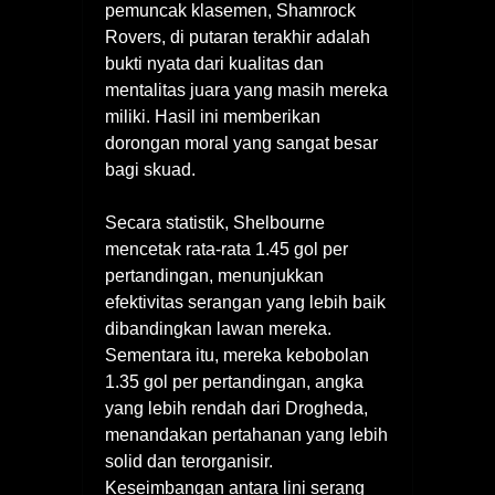
pemuncak klasemen, Shamrock
Rovers, di putaran terakhir adalah
bukti nyata dari kualitas dan
mentalitas juara yang masih mereka
miliki. Hasil ini memberikan
dorongan moral yang sangat besar
bagi skuad.
Secara statistik, Shelbourne
mencetak rata-rata 1.45 gol per
pertandingan, menunjukkan
efektivitas serangan yang lebih baik
dibandingkan lawan mereka.
Sementara itu, mereka kebobolan
1.35 gol per pertandingan, angka
yang lebih rendah dari Drogheda,
menandakan pertahanan yang lebih
solid dan terorganisir.
Keseimbangan antara lini serang