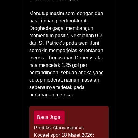
Menutup musim semi dengan dua
hasil imbang berturut-turut,
Drogheda gagal membangun
momentum positif. Kekalahan 0-2
dari St. Patrick’s pada awal Juni
semakin memperjelas kerentanan
mereka. Tim asuhan Doherty rata-
rata mencetak 1.25 gol per
pertandingan, sebuah angka yang
cukup moderat, namun masalah
sebenarnya terletak pada
pertahanan mereka.
Baca Juga:
Prediksi Alanyaspor vs
Kocaelispor 18 Maret 2026: