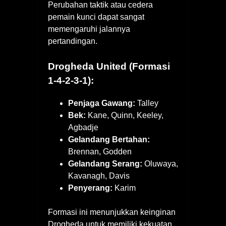
Perubahan taktik atau cedera
pemain kunci dapat sangat
memengaruhi jalannya
pertandingan.
Drogheda United (Formasi
1-4-2-3-1):
Penjaga Gawang:
Talley
Bek:
Kane, Quinn, Keeley,
Agbadje
Gelandang Bertahan:
Brennan, Godden
Gelandang Serang:
Oluwaya,
Kavanagh, Davis
Penyerang:
Karim
Formasi ini menunjukkan keinginan
Drogheda untuk memiliki kekuatan