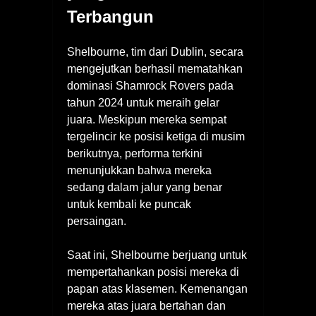
Terbangun
Shelbourne, tim dari Dublin, secara
mengejutkan berhasil mematahkan
dominasi Shamrock Rovers pada
tahun 2024 untuk meraih gelar
juara. Meskipun mereka sempat
tergelincir ke posisi ketiga di musim
berikutnya, performa terkini
menunjukkan bahwa mereka
sedang dalam jalur yang benar
untuk kembali ke puncak
persaingan.
Saat ini, Shelbourne berjuang untuk
mempertahankan posisi mereka di
papan atas klasemen. Kemenangan
mereka atas juara bertahan dan