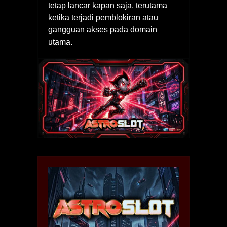
tetap lancar kapan saja, terutama
ketika terjadi pemblokiran atau
gangguan akses pada domain
utama.
Navigasi
pos