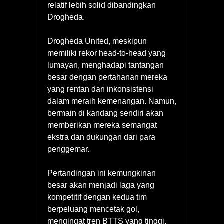
relatif lebih solid dibandingkan
Drogheda.
Drogheda United, meskipun
memiliki rekor head-to-head yang
lumayan, menghadapi tantangan
besar dengan pertahanan mereka
yang rentan dan inkonsistensi
dalam meraih kemenangan. Namun,
bermain di kandang sendiri akan
memberikan mereka semangat
ekstra dan dukungan dari para
penggemar.
Pertandingan ini kemungkinan
besar akan menjadi laga yang
kompetitif dengan kedua tim
berpeluang mencetak gol,
mengingat tren BTTS yang tinggi.