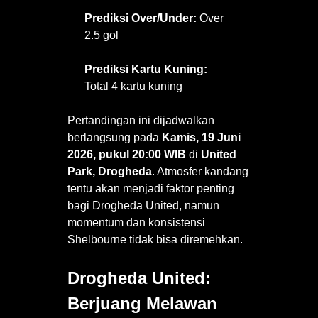
Prediksi Over/Under:
Over
2.5 gol
Prediksi Kartu Kuning:
Total 4 kartu kuning
Pertandingan ini dijadwalkan
berlangsung pada
Kamis, 19 Juni
2026, pukul 20:00 WIB
di
United
Park, Drogheda
. Atmosfer kandang
tentu akan menjadi faktor penting
bagi Drogheda United, namun
momentum dan konsistensi
Shelbourne tidak bisa diremehkan.
Drogheda United:
Berjuang Melawan