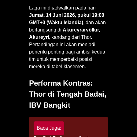
Laga ini dijadwalkan pada hari
Jumat, 14 Juni 2026, pukul 19:00
GMT+0 (Waktu Islandia)
, dan akan
berlangsung di
Akureyrarvöllur,
Akureyri
, kandang dari Thor.
Pertandingan ini akan menjadi
penentu penting bagi ambisi kedua
tim untuk memperbaiki posisi
mereka di tabel klasemen.
Performa Kontras:
Thor di Tengah Badai,
IBV Bangkit
Baca Juga: