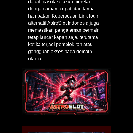
dapat masuk ke akun mereka
dengan aman, cepat, dan tanpa
hambatan. Keberadaan Link login
alternatif AstroSlot Indonesia juga
memastikan pengalaman bermain
tetap lancar kapan saja, terutama
ketika terjadi pemblokiran atau
gangguan akses pada domain
utama.
Navigasi
pos