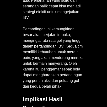
ada. Pertahanan yang solid dan
serangan balik cepat bisa menjadi
strategi efektif untuk mengejutkan
IBV.
Pertandingan ini kemungkinan
besar akan berjalan terbuka,
mengingat rata-rata gol yang tinggi
dalam pertandingan IBV. Kedua tim
memiliki kebutuhan untuk meraih
poin, yang akan mendorong mereka
untuk bermain menyerang. Oleh
karena itu, penggemar sepak bola
dapat mengharapkan pertandingan
yang penuh aksi dan peluang gol
dari kedua belah pihak.
Implikasi Hasil