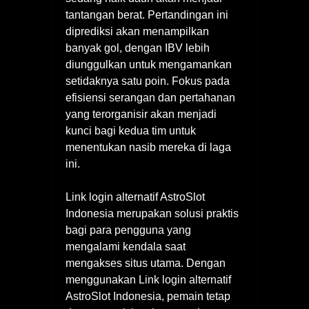
tantangan berat. Pertandingan ini
diprediksi akan menampilkan
banyak gol, dengan IBV lebih
diunggulkan untuk mengamankan
setidaknya satu poin. Fokus pada
efisiensi serangan dan pertahanan
yang terorganisir akan menjadi
kunci bagi kedua tim untuk
menentukan nasib mereka di laga
ini.
Link login alternatif AstroSlot
Indonesia merupakan solusi praktis
bagi para pengguna yang
mengalami kendala saat
mengakses situs utama. Dengan
menggunakan Link login alternatif
AstroSlot Indonesia, pemain tetap