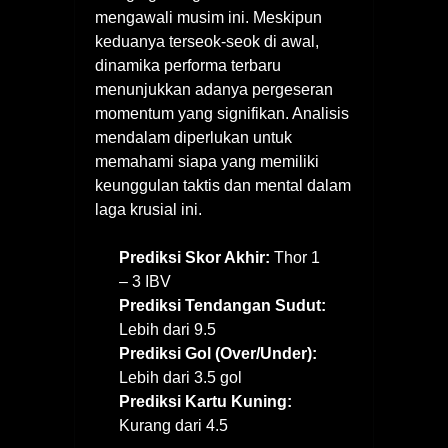
mengawali musim ini. Meskipun
keduanya terseok-seok di awal,
dinamika performa terbaru
menunjukkan adanya pergeseran
momentum yang signifikan. Analisis
mendalam diperlukan untuk
memahami siapa yang memiliki
keunggulan taktis dan mental dalam
laga krusial ini.
Prediksi Skor Akhir:
Thor 1
– 3 IBV
Prediksi Tendangan Sudut:
Lebih dari 9.5
Prediksi Gol (Over/Under):
Lebih dari 3.5 gol
Prediksi Kartu Kuning:
Kurang dari 4.5