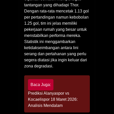
tantangan yang dihadapi Thor.
Dengan rata-rata mencetak 1.13 gol
per pertandingan namun kebobolan
1.25 gol, tim ini jelas memiliki
pekerjaan rumah yang besar untuk
menstabilkan performa mereka.
Statistik ini menggambarkan
ketidakseimbangan antara lini
serang dan pertahanan yang perlu
segera diatasi jika ingin keluar dari
zona degradasi.
Baca Juga:
Prediksi Alanyaspor vs
Kocaelispor 18 Maret 2026:
Analisis Mendalam