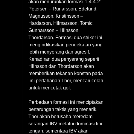
akan menurunkan formasi 1-4-4-2:
Petersen – Runarsson, Edelund,
Magnusson, Kristinsson –
Hardarson, Hilmarsson, Tomic,
Gunnarsson – Hlinsson,
Thordarson. Formasi dua striker ini
mengindikasikan pendekatan yang
lebih menyerang dan agresif.
Kehadiran dua penyerang seperti
Hlinsson dan Thordarson akan
memberikan tekanan konstan pada
lini pertahanan Thor, mencari celah
untuk mencetak gol.
Perbedaan formasi ini menciptakan
pertarungan taktis yang menarik.
Thor akan berusaha meredam
serangan IBV melalui dominasi lini
tengah, sementara IBV akan