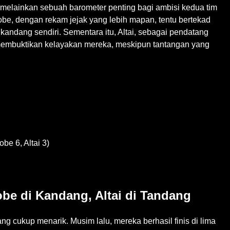
, melainkan sebuah barometer penting bagi ambisi kedua tim
be, dengan rekam jejak yang lebih mapan, tentu bertekad
dang sendiri. Sementara itu, Altai, sebagai pendatang
s membuktikan kelayakan mereka, meskipun tantangan yang
obe 6, Altai 3)
obe di Kandang, Altai di Tandang
g cukup menarik. Musim lalu, mereka berhasil finis di lima