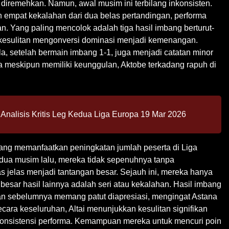
 diremehkan. Namun, awal musim ini terbilang inkonsisten.
empat kekalahan dari dua belas pertandingan, performa
n. Yang paling mencolok adalah tiga hasil imbang berturut-
a kesulitan mengonversi dominasi menjadi kemenangan.
ala, setelah bermain imbang 1-1, juga menjadi catatan minor
a meskipun memiliki keunggulan, Aktobe terkadang rapuh di
 Analisis Kritis Leg Kedua Liga Europa 19 Mar 2026
i yang memanfaatkan peningkatan jumlah peserta di Liga
kedua musim lalu, mereka tidak sepenuhnya tanpa
s jelas menjadi tantangan besar. Sejauh ini, mereka hanya
sar hasil lainnya adalah seri atau kekalahan. Hasil imbang
an sebelumnya memang patut diapresiasi, mengingat Astana
cara keseluruhan, Altai menunjukkan kesulitan signifikan
nsistensi performa. Kemampuan mereka untuk mencuri poin