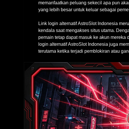
memanfaatkan peluang sekecil apa pun aka
yang lebih besar untuk keluar sebagai pem
Link login alternatif AstroSlot Indonesia m
kendala saat mengakses situs utama. Dengan
pemain tetap dapat masuk ke akun mereka 
login alternatif AstroSlot Indonesia juga m
terutama ketika terjadi pemblokiran atau g