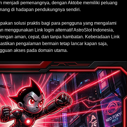
n menjadi pemenangnya, dengan Aktobe memiliki peluang
enang di hadapan pendukungnya sendiri.
erupakan solusi praktis bagi para pengguna yang mengalami
 menggunakan Link login alternatif AstroSlot Indonesia,
dengan aman, cepat, dan tanpa hambatan. Keberadaan Link
emastikan pengalaman bermain tetap lancar kapan saja,
angguan akses pada domain utama.