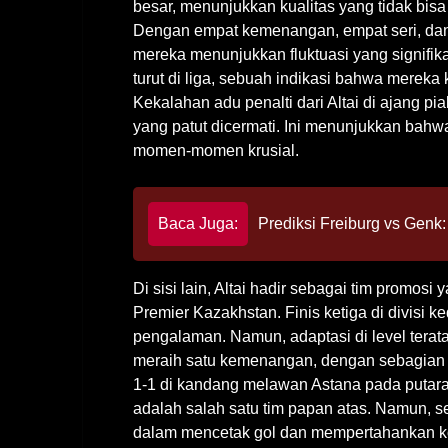
besar, menunjukkan kualitas yang tidak bisa
Dengan empat kemenangan, empat seri, dan 
mereka menunjukkan fluktuasi yang signifika
turut di liga, sebuah indikasi bahwa merek
Kekalahan adu penalti dari Altai di ajang pi
yang patut dicermati. Ini menunjukkan bahw
momen-momen krusial.
Baca Juga:
Prediksi Freiburg vs Genk:
Di sisi lain, Altai hadir sebagai tim promos
Premier Kazakhstan. Finis ketiga di divisi 
pengalaman. Namun, adaptasi di level terata
meraih satu kemenangan, dengan sebagian be
1-1 di kandang melawan Astana pada putar
adalah salah satu tim papan atas. Namun, se
dalam mencetak gol dan mempertahankan ko