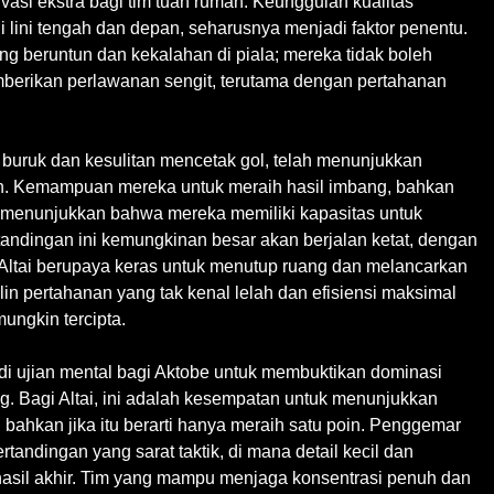
asi ekstra bagi tim tuan rumah. Keunggulan kualitas
di lini tengah dan depan, seharusnya menjadi faktor penentu.
ng beruntun dan kekalahan di piala; mereka tidak boleh
erikan perlawanan sengit, terutama dengan pertahanan
g buruk dan kesulitan mencetak gol, telah menunjukkan
n. Kemampuan mereka untuk meraih hasil imbang, bahkan
a, menunjukkan bahwa mereka memiliki kapasitas untuk
andingan ini kemungkinan besar akan berjalan ketat, dengan
ltai berupaya keras untuk menutup ruang dan melancarkan
plin pertahanan yang tak kenal lelah dan efisiensi maksimal
ungkin tercipta.
di ujian mental bagi Aktobe untuk membuktikan dominasi
g. Bagi Altai, ini adalah kesempatan untuk menunjukkan
 bahkan jika itu berarti hanya meraih satu poin. Penggemar
andingan yang sarat taktik, di mana detail kecil dan
asil akhir. Tim yang mampu menjaga konsentrasi penuh dan