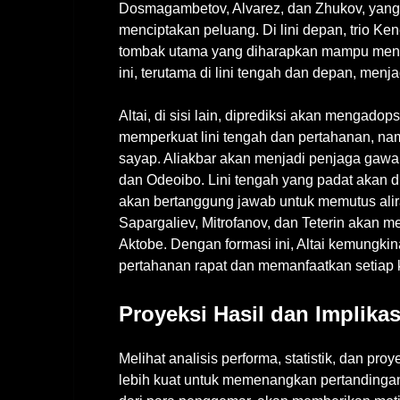
Dosmagambetov, Alvarez, dan Zhukov, yan
menciptakan peluang. Di lini depan, trio K
tombak utama yang diharapkan mampu mene
ini, terutama di lini tengah dan depan, men
Altai, di sisi lain, diprediksi akan mengadop
memperkuat lini tengah dan pertahanan, na
sayap. Aliakbar akan menjadi penjaga gawan
dan Odeoibo. Lini tengah yang padat akan d
akan bertanggung jawab untuk memutus aliran
Sapargaliev, Mitrofanov, dan Teterin akan 
Aktobe. Dengan formasi ini, Altai kemungki
pertahanan rapat dan memanfaatkan setiap
Proyeksi Hasil dan Implikas
Melihat analisis performa, statistik, dan p
lebih kuat untuk memenangkan pertandingan