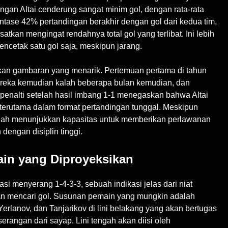
ingan Altai cenderung sangat minim gol, dengan rata-rata
entase 42% pertandingan berakhir dengan gol dari kedua tim,
tkan mengingat rendahnya total gol yang terlibat. Ini lebih
etak satu gol saja, meskipun jarang.
kan gambaran yang menarik. Pertemuan pertama di tahun
reka kemudian kalah beberapa bulan kemudian, dan
u penalti setelah hasil imbang 1-1 menegaskan bahwa Altai
terutama dalam format pertandingan tunggal. Meskipun
 telah menunjukkan kapasitas untuk memberikan perlawanan
dengan disiplin tinggi.
in yang Diproyeksikan
si menyerang 1-4-3-3, sebuah indikasi jelas dari niat
n mencari gol. Susunan pemain yang mungkin adalah
Yerlanov, dan Tanjarikov di lini belakang yang akan bertugas
angan dari sayap. Lini tengah akan diisi oleh