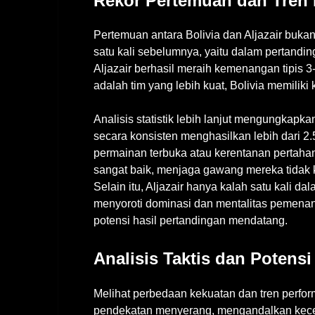
Rekor Pertemuan dan Tren 
Pertemuan antara Bolivia dan Aljazair buka
satu kali sebelumnya, yaitu dalam pertandi
Aljazair berhasil meraih kemenangan tipis 3
adalah tim yang lebih kuat, Bolivia memili
Analisis statistik lebih lanjut mengungkapk
secara konsisten menghasilkan lebih dari 
permainan terbuka atau kerentanan pertahanan
sangat baik, menjaga gawang mereka tidak k
Selain itu, Aljazair hanya kalah satu kali da
menyoroti dominasi dan mentalitas pemenang 
potensi hasil pertandingan mendatang.
Analisis Taktis dan Potensi
Melihat perbedaan kekuatan dan tren perfo
pendekatan menyerang, mengandalkan kecepa