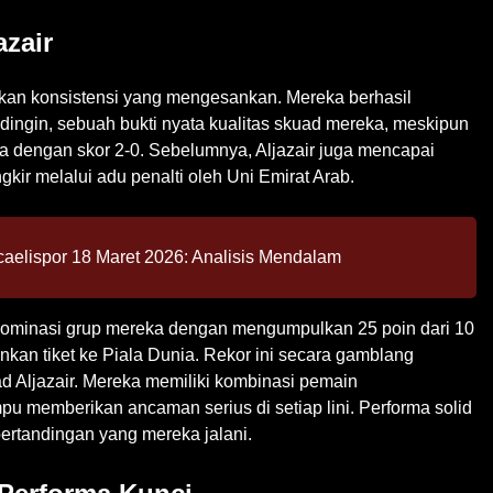
azair
lkan konsistensi yang mengesankan. Mereka berhasil
 dingin, sebuah bukti nyata kualitas skuad mereka, meskipun
a dengan skor 2-0. Sebelumnya, Aljazair juga mencapai
gkir melalui adu penalti oleh Uni Emirat Arab.
caelispor 18 Maret 2026: Analisis Mendalam
endominasi grup mereka dengan mengumpulkan 25 poin dari 10
an tiket ke Piala Dunia. Rekor ini secara gamblang
 Aljazair. Mereka memiliki kombinasi pemain
 memberikan ancaman serius di setiap lini. Performa solid
pertandingan yang mereka jalani.