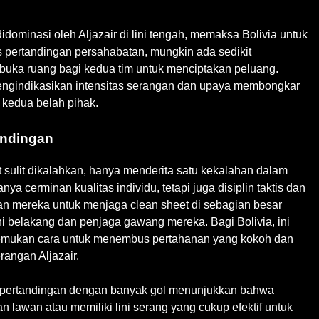
ominasi oleh Aljazair di lini tengah, memaksa Bolivia untuk
s pertandingan persahabatan, mungkin ada sedikit
uka ruang bagi kedua tim untuk menciptakan peluang.
engindikasikan intensitas serangan dan upaya membongkar
 kedua belah pihak.
tandingan
t sulit dikalahkan, hanya menderita satu kekalahan dalam
nya cerminan kualitas individu, tetapi juga disiplin taktis dan
n mereka untuk menjaga clean sheet di sebagian besar
ni belakang dan penjaga gawang mereka. Bagi Bolivia, ini
nemukan cara untuk menembus pertahanan yang kokoh dan
angan Aljazair.
am pertandingan dengan banyak gol menunjukkan bahwa
lawan atau memiliki lini serang yang cukup efektif untuk