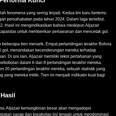
Performa Kunci
nlah fenomena yang sering terjadi. Kedua tim baru bertemu
ngan persahabatan pada tahun 2024. Dalam laga tersebut,
-2. Hasil ini mengindikasikan bahwa meskipun Aljazair
ki kapasitas untuk memberikan perlawanan dan mencetak gol.
an beberapa tren menarik. Empat pertandingan terakhir Bolivia
2.5 gol, menandakan kecenderungan mereka terhadap
. Di sisi lain, Aljazair memiliki rekor pertahanan yang
ebobolan dalam 6 dari 8 pertandingan terakhir mereka.
lam 20 pertandingan terakhir mereka, sebuah statistik yang
yang mereka miliki. Tren ini menjadi indikator kuat bagi
 Hasil
rma, Aljazair kemungkinan besar akan mengadopsi
tan sayap dan kreativitas lini tengah untuk mendominasi