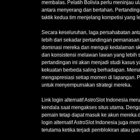
membalas. Pelatih Bolivia perlu meninjau 
antara menyerang dan bertahan. Pertanding
taktik kedua tim menjelang kompetisi yang l
Secara keseluruhan, laga persahabatan anta
lebih dari sekadar pertandingan pemanasan
dominasi mereka dan menguji kedalaman sk
dan konsistensi melawan lawan yang lebih 
pertandingan ini akan menjadi studi kasus y
kekuatan berbeda saling berhadapan. Memaha
mengapresiasi setiap momen di lapangan. 
untuk menyempurnakan strategi mereka.
Link login alternatif AstroSlot Indonesia m
kendala saat mengakses situs utama. Dengan
pemain tetap dapat masuk ke akun mereka 
login alternatif AstroSlot Indonesia juga m
terutama ketika terjadi pemblokiran atau g