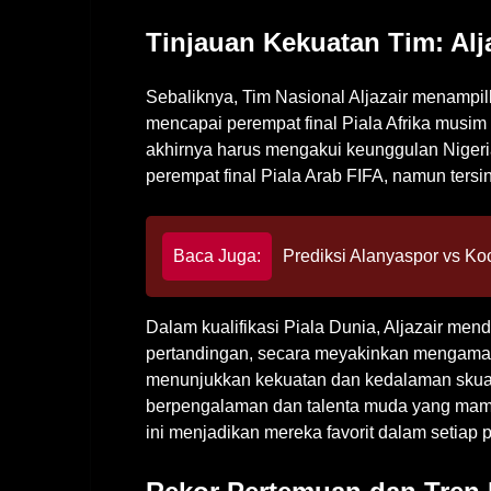
Tinjauan Kekuatan Tim: Alj
Sebaliknya, Tim Nasional Aljazair menampi
mencapai perempat final Piala Afrika musim
akhirnya harus mengakui keunggulan Nigeri
perempat final Piala Arab FIFA, namun tersin
Baca Juga:
Prediksi Alanyaspor vs Ko
Dalam kualifikasi Piala Dunia, Aljazair m
pertandingan, secara meyakinkan mengamank
menunjukkan kekuatan dan kedalaman skuad
berpengalaman dan talenta muda yang mampu
ini menjadikan mereka favorit dalam setiap 