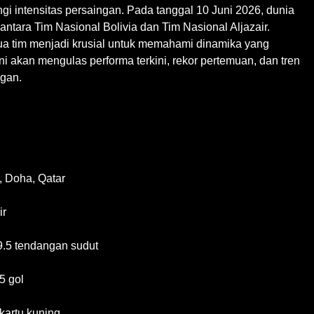
i intensitas persaingan. Pada tanggal 10 Juni 2026, dunia
ntara Tim Nasional Bolivia dan Tim Nasional Aljazair.
a tim menjadi krusial untuk memahami dinamika yang
 ini akan mengulas performa terkini, rekor pertemuan, dan tren
ngan.
 Doha, Qatar
ir
9.5 tendangan sudut
5 gol
kartu kuning