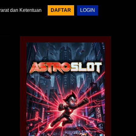
arat dan Ketentuan
DAFTAR
LOGIN