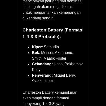
menciptakan peluang dari dominasi
lini tengah akan menjadi kunci
untuk mengamankan kemenangan
di kandang sendiri.
Charleston Battery (Formasi
1-4-3-3 Probable):
Kiper:
Samudio
Bek:
Messer, Akpunonu,
Smith, Maalik Foster
Gelandang:
Ikasa, Pakhomov,
Kelly
Penyerang:
Miguel Berry,
Swan, Hussu
Charleston Battery kemungkinan
akan tampil dengan formasi
menyerang 1-4-3-3, yang