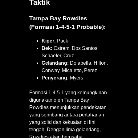
Taktik
Tampa Bay Rowdies
(Formasi 1-4-5-1 Probable):
Kiper:
Pack
Bek:
Ostrem, Dos Santos,
Schaefer, Cruz
Gelandang:
Dolabella, Hilton,
Conway, Micaletto, Perez
Penyerang:
Myers
Formasi 1-4-5-1 yang kemungkinan
digunakan oleh Tampa Bay
Rowdies menunjukkan pendekatan
yang seimbang antara pertahanan
yang solid dan kekuatan di lini
tengah. Dengan lima gelandang,
Rowdies akan berusaha