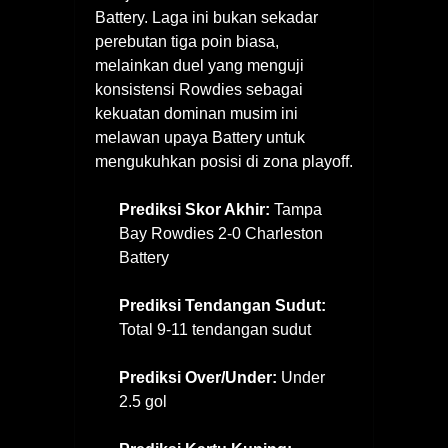
Battery. Laga ini bukan sekadar
perebutan tiga poin biasa,
melainkan duel yang menguji
konsistensi Rowdies sebagai
kekuatan dominan musim ini
melawan upaya Battery untuk
mengukuhkan posisi di zona playoff.
Prediksi Skor Akhir:
Tampa
Bay Rowdies 2-0 Charleston
Battery
Prediksi Tendangan Sudut:
Total 9-11 tendangan sudut
Prediksi Over/Under:
Under
2.5 gol