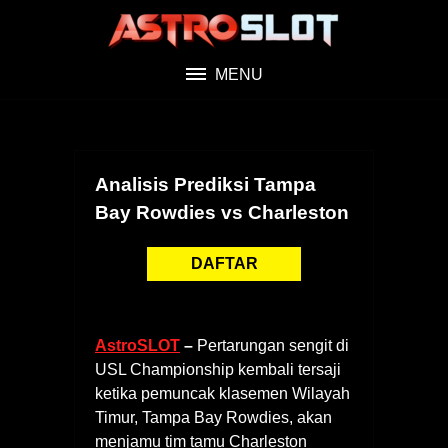
Skip
to
content
MENU
Analisis Prediksi Tampa
Bay Rowdies vs Charleston
DAFTAR
AstroSLOT
–
Pertarungan sengit di
USL Championship kembali tersaji
ketika pemuncak klasemen Wilayah
Timur, Tampa Bay Rowdies, akan
menjamu tim tamu Charleston