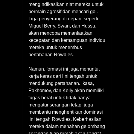
mengindikasikan niat mereka untuk
bermain agresif dan mencari gol.
Tiga penyerang di depan, seperti
Miguel Berry, Swan, dan Hussu,
akan mencoba memanfaatkan
kecepatan dan kemampuan individu
mereka untuk menembus
pertahanan Rowdies.
Namun, formasi ini juga menuntut
kerja keras dari lini tengah untuk
mendukung pertahanan. Ikasa,
Pakhomov, dan Kelly akan memiliki
tugas berat untuk tidak hanya
mengatur serangan tetapi juga
membantu menghentikan dominasi
lini tengah Rowdies. Keberhasilan
mereka dalam menahan gelombang
serangan tuan rumah akan sangat