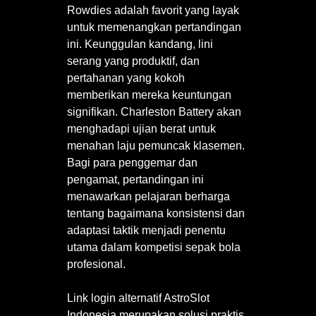
Rowdies adalah favorit yang layak
untuk memenangkan pertandingan
ini. Keunggulan kandang, lini
serang yang produktif, dan
pertahanan yang kokoh
memberikan mereka keuntungan
signifikan. Charleston Battery akan
menghadapi ujian berat untuk
menahan laju pemuncak klasemen.
Bagi para penggemar dan
pengamat, pertandingan ini
menawarkan pelajaran berharga
tentang bagaimana konsistensi dan
adaptasi taktik menjadi penentu
utama dalam kompetisi sepak bola
profesional.
Link login alternatif AstroSlot
Indonesia merupakan solusi praktis