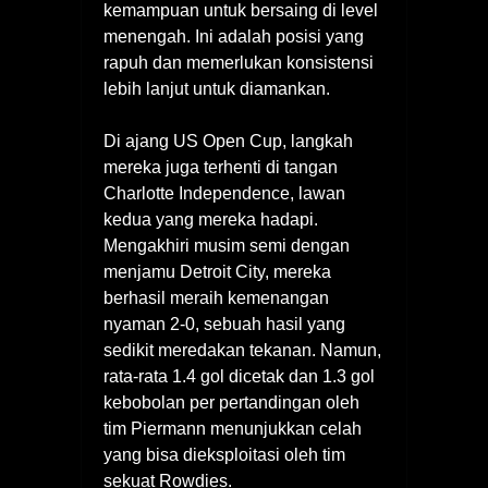
kemampuan untuk bersaing di level
menengah. Ini adalah posisi yang
rapuh dan memerlukan konsistensi
lebih lanjut untuk diamankan.
Di ajang US Open Cup, langkah
mereka juga terhenti di tangan
Charlotte Independence, lawan
kedua yang mereka hadapi.
Mengakhiri musim semi dengan
menjamu Detroit City, mereka
berhasil meraih kemenangan
nyaman 2-0, sebuah hasil yang
sedikit meredakan tekanan. Namun,
rata-rata 1.4 gol dicetak dan 1.3 gol
kebobolan per pertandingan oleh
tim Piermann menunjukkan celah
yang bisa dieksploitasi oleh tim
sekuat Rowdies.