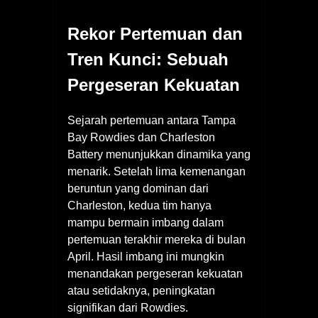
Rekor Pertemuan dan
Tren Kunci: Sebuah
Pergeseran Kekuatan
Sejarah pertemuan antara Tampa
Bay Rowdies dan Charleston
Battery menunjukkan dinamika yang
menarik. Setelah lima kemenangan
beruntun yang dominan dari
Charleston, kedua tim hanya
mampu bermain imbang dalam
pertemuan terakhir mereka di bulan
April. Hasil imbang ini mungkin
menandakan pergeseran kekuatan
atau setidaknya, peningkatan
signifikan dari Rowdies.