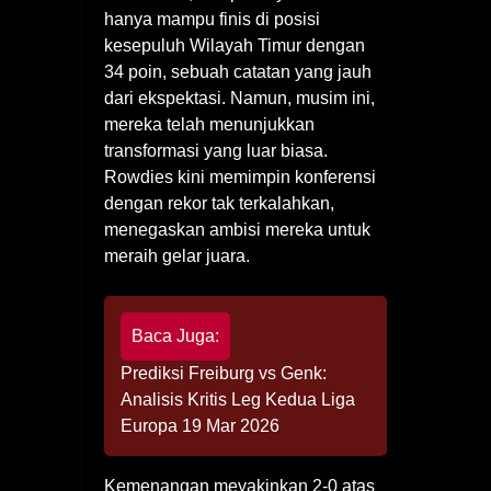
hanya mampu finis di posisi
kesepuluh Wilayah Timur dengan
34 poin, sebuah catatan yang jauh
dari ekspektasi. Namun, musim ini,
mereka telah menunjukkan
transformasi yang luar biasa.
Rowdies kini memimpin konferensi
dengan rekor tak terkalahkan,
menegaskan ambisi mereka untuk
meraih gelar juara.
Baca Juga:
Prediksi Freiburg vs Genk:
Analisis Kritis Leg Kedua Liga
Europa 19 Mar 2026
Kemenangan meyakinkan 2-0 atas