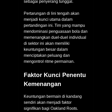
sebagai penyerang tunggal.
Pertarungan di lini tengah akan
menjadi kunci utama dalam
pertandingan ini. Tim yang mampu
mendominasi penguasaan bola dan
memenangkan duel-duel individual
di sektor ini akan memiliki
keuntungan besar dalam
menciptakan peluang dan
mengontrol ritme permainan.
Faktor Kunci Penentu
Kemenangan
Keuntungan bermain di kandang
sendiri akan menjadi faktor
signifikan bagi Oakland Roots.