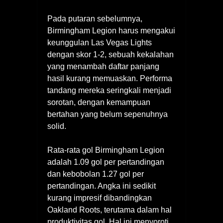
Pada putaran sebelumnya,
Birmingham Legion harus mengakui
keunggulan Las Vegas Lights
dengan skor 1-2, sebuah kekalahan
yang menambah daftar panjang
hasil kurang memuaskan. Performa
tandang mereka seringkali menjadi
sorotan, dengan kemampuan
bertahan yang belum sepenuhnya
solid.
Rata-rata gol Birmingham Legion
adalah 1.09 gol per pertandingan
dan kebobolan 1.27 gol per
pertandingan. Angka ini sedikit
kurang impresif dibandingkan
Oakland Roots, terutama dalam hal
produktivitas gol. Hal ini menyoroti