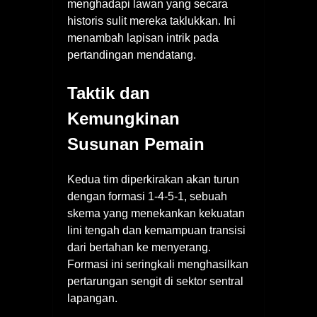
menghadapi lawan yang secara
historis sulit mereka taklukkan. Ini
menambah lapisan intrik pada
pertandingan mendatang.
Taktik dan
Kemungkinan
Susunan Pemain
Kedua tim diperkirakan akan turun
dengan formasi 1-4-5-1, sebuah
skema yang menekankan kekuatan
lini tengah dan kemampuan transisi
dari bertahan ke menyerang.
Formasi ini seringkali menghasilkan
pertarungan sengit di sektor sentral
lapangan.