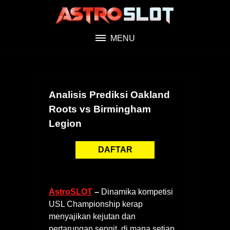
Skip
to
content
MENU
Analisis Prediksi Oakland
Roots vs Birmingham
Legion
DAFTAR
AstroSLOT
–
Dinamika kompetisi
USL Championship kerap
menyajikan kejutan dan
pertarungan sengit, di mana setiap