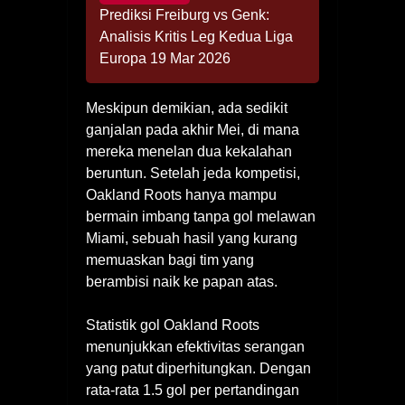
Prediksi Freiburg vs Genk:
Analisis Kritis Leg Kedua Liga
Europa 19 Mar 2026
Meskipun demikian, ada sedikit
ganjalan pada akhir Mei, di mana
mereka menelan dua kekalahan
beruntun. Setelah jeda kompetisi,
Oakland Roots hanya mampu
bermain imbang tanpa gol melawan
Miami, sebuah hasil yang kurang
memuaskan bagi tim yang
berambisi naik ke papan atas.
Statistik gol Oakland Roots
menunjukkan efektivitas serangan
yang patut diperhitungkan. Dengan
rata-rata 1.5 gol per pertandingan