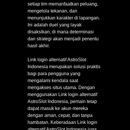
setiap tim memanfaatkan peluang,
mengelola tekanan, dan
menunjukkan karakter di lapangan.
Ini adalah duel yang layak
disaksikan, di mana determinasi
dan strategi akan menjadi penentu
hasil akhir.
Link login alternatif AstroSlot
Indonesia merupakan solusi praktis
bagi para pengguna yang
mengalami kendala saat
mengakses situs utama. Dengan
menggunakan Link login alternatif
AstroSlot Indonesia, pemain tetap
dapat masuk ke akun mereka
dengan aman, cepat, dan tanpa
hambatan. Keberadaan Link login
alternatif AstroSlot Indonesia juga