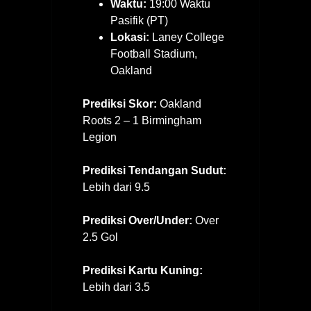
Waktu:
19:00 Waktu
Pasifik (PT)
Lokasi:
Laney College
Football Stadium,
Oakland
Prediksi Skor:
Oakland
Roots 2 – 1 Birmingham
Legion
Prediksi Tendangan Sudut:
Lebih dari 9.5
Prediksi Over/Under:
Over
2.5 Gol
Prediksi Kartu Kuning:
Lebih dari 3.5