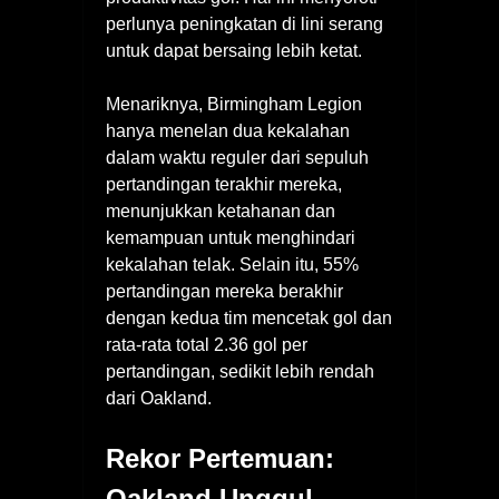
perlunya peningkatan di lini serang
untuk dapat bersaing lebih ketat.
Menariknya, Birmingham Legion
hanya menelan dua kekalahan
dalam waktu reguler dari sepuluh
pertandingan terakhir mereka,
menunjukkan ketahanan dan
kemampuan untuk menghindari
kekalahan telak. Selain itu, 55%
pertandingan mereka berakhir
dengan kedua tim mencetak gol dan
rata-rata total 2.36 gol per
pertandingan, sedikit lebih rendah
dari Oakland.
Rekor Pertemuan:
Oakland Unggul