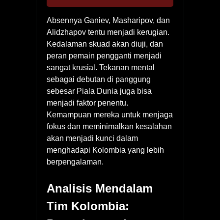
Absennya Ganiev, Masharipov, dan
Alidzhapov tentu menjadi kerugian.
Kedalaman skuad akan diuji, dan
peran pemain pengganti menjadi
sangat krusial. Tekanan mental
sebagai debutan di panggung
sebesar Piala Dunia juga bisa
menjadi faktor penentu.
Kemampuan mereka untuk menjaga
fokus dan meminimalkan kesalahan
akan menjadi kunci dalam
menghadapi Kolombia yang lebih
berpengalaman.
Analisis Mendalam
Tim Kolombia: