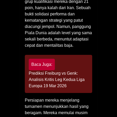
grup kualifikasi mereka dengan 21
poin, hanya kalah dari Iran. Sebuah
bukti solidasi performa dan
kematangan strategi yang patut
diacungi jempol. Namun, panggung
Piala Dunia adalah level yang sama
sekali berbeda, menuntut adaptasi
cepat dan mentalitas baja.
Baca Juga:
Prediksi Freiburg vs Genk:
Analisis Kritis Leg Kedua Liga
Europa 19 Mar 2026
Persiapan mereka menjelang
turnamen menunjukkan hasil yang
beragam. Mereka memulai musim