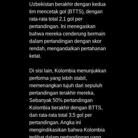
Uzbekistan berakhir dengan kedua
tim mencetak gol (BTTS), dengan
rata-rata total 2.1 gol per
pertandingan. Ini menegaskan
bahwa mereka cenderung bermain
dalam pertandingan dengan skor
rendah, mengandalkan pertahanan
ketat.
Di sisi lain, Kolombia menunjukkan
performa yang lebih stabil,
memenangkan tujuh dari sepuluh
pertandingan terakhir mereka.
Sebanyak 50% pertandingan
Kolombia berakhir dengan BTTS,
dan rata-rata total 3.5 gol per
pertandingan. Angka ini
mengindikasikan bahwa Kolombia
terlibat dalam pertandingan yang