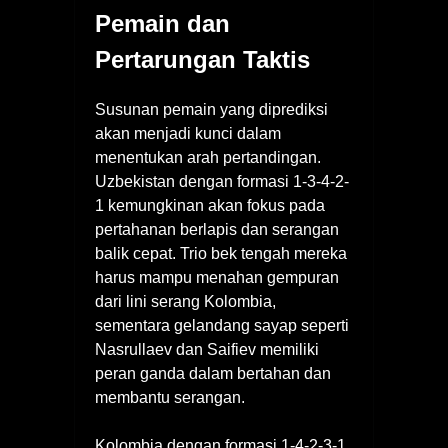
Pemain dan
Pertarungan Taktis
Susunan pemain yang diprediksi
akan menjadi kunci dalam
menentukan arah pertandingan.
Uzbekistan dengan formasi 1-3-4-2-
1 kemungkinan akan fokus pada
pertahanan berlapis dan serangan
balik cepat. Trio bek tengah mereka
harus mampu menahan gempuran
dari lini serang Kolombia,
sementara gelandang sayap seperti
Nasrullaev dan Saifiev memiliki
peran ganda dalam bertahan dan
membantu serangan.
Kolombia dengan formasi 1-4-2-3-1