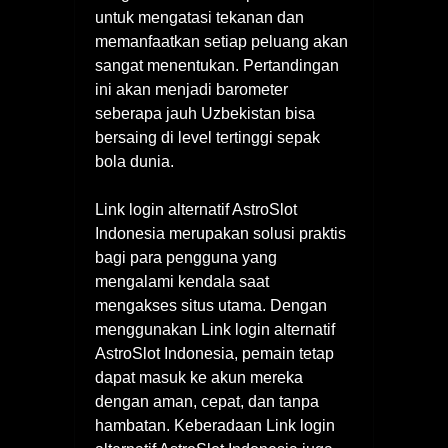
untuk mengatasi tekanan dan
memanfaatkan setiap peluang akan
sangat menentukan. Pertandingan
ini akan menjadi barometer
seberapa jauh Uzbekistan bisa
bersaing di level tertinggi sepak
bola dunia.
Link login alternatif AstroSlot
Indonesia merupakan solusi praktis
bagi para pengguna yang
mengalami kendala saat
mengakses situs utama. Dengan
menggunakan Link login alternatif
AstroSlot Indonesia, pemain tetap
dapat masuk ke akun mereka
dengan aman, cepat, dan tanpa
hambatan. Keberadaan Link login