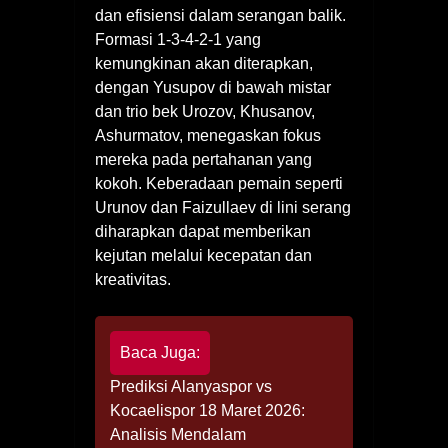
dan efisiensi dalam serangan balik.
Formasi 1-3-4-2-1 yang
kemungkinan akan diterapkan,
dengan Yusupov di bawah mistar
dan trio bek Urozov, Khusanov,
Ashurmatov, menegaskan fokus
mereka pada pertahanan yang
kokoh. Keberadaan pemain seperti
Urunov dan Faizullaev di lini serang
diharapkan dapat memberikan
kejutan melalui kecepatan dan
kreativitas.
Baca Juga:
Prediksi Alanyaspor vs
Kocaelispor 18 Maret 2026:
Analisis Mendalam