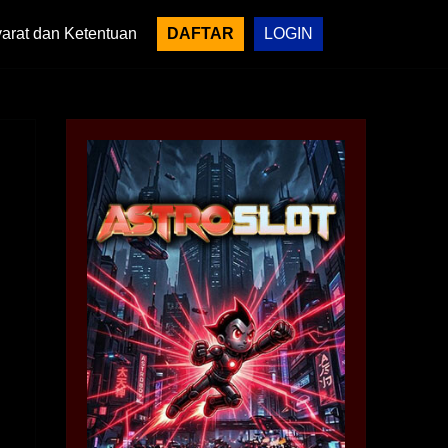
arat dan Ketentuan
DAFTAR
LOGIN