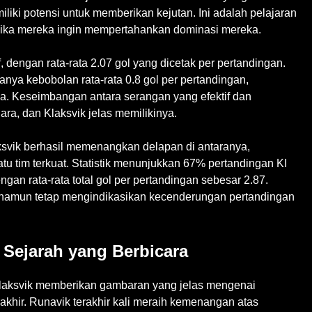
iliki potensi untuk memberikan kejutan. Ini adalah pelajaran
 jika mereka ingin mempertahankan dominasi mereka.
f, dengan rata-rata 2.07 gol yang dicetak per pertandingan.
hanya kebobolan rata-rata 0.8 gol per pertandingan,
iga. Keseimbangan antara serangan yang efektif dan
uara, dan Klaksvik jelas memilikinya.
laksvik berhasil memenangkan delapan di antaranya,
u tim terkuat. Statistik menunjukkan 67% pertandingan KI
gan rata-rata total gol per pertandingan sebesar 2.87.
k, namun tetap mengindikasikan kecenderungan pertandingan
 Sejarah yang Berbicara
Klaksvik memberikan gambaran yang jelas mengenai
akhir. Runavik terakhir kali meraih kemenangan atas