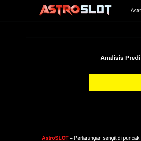
Skip
Astr
to
content
Analisis Predi
AstroSLOT
–
Pertarungan sengit di puncak