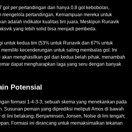
.87 gol per pertandingan dan hanya 0.8 gol kebobolan,
lam mengelola pertandingan. Kemampuan mereka untuk
n adalah indikator kualitas tim juara. Meskipun Runavik
aksvik yang lebih solid bisa menjadi pembeda.
gi untuk kedua tim (53% untuk Runavik dan 67% untuk
memiliki kecenderungan untuk saling membalas gol. Ini
 akan menghasilkan gol dari kedua belah pihak, menambah
gemar dapat mengharapkan laga yang seru dengan banyak
in Potensial
ngan formasi 1-4-3-3, sebuah skema yang menekankan pada
h. Susunan pemain yang diprediksi meliputi Amos di bawah
di lini belakang; Benjaminsen, Jonsen, Nolse di lini tengah;
 depan. Formasi ini dirancang untuk memaksimalkan tekanan