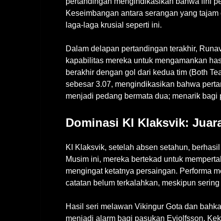
pertandingan mengindikasikan bahwa lini p
Keseimbangan antara serangan yang tajam 
laga-laga krusial seperti ini.
Dalam delapan pertandingan terakhir, Runa
kapabilitas mereka untuk mengamankan hasi
berakhir dengan gol dari kedua tim (Both Tea
sebesar 3.07, mengindikasikan bahwa perta
menjadi pedang bermata dua; menarik bagi pe
Dominasi KI Klaksvik: Jua
KI Klaksvik, setelah absen setahun, berhasi
Musim ini, mereka bertekad untuk memperta
mengingat ketatnya persaingan. Performa m
catatan belum terkalahkan, meskipun sering
Hasil seri melawan Vikingur Gota dan bahkan
menjadi alarm bagi pasukan Eyjolfsson. Kek