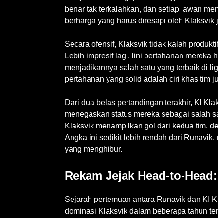
benar tak terkalahkan, dan setiap lawan mem
berharga yang harus diresapi oleh Klaksvik
Secara ofensif, Klaksvik tidak kalah produkti
Lebih impresif lagi, lini pertahanan mereka 
menjadikannya salah satu yang terbaik di l
pertahanan yang solid adalah ciri khas tim j
Dari dua belas pertandingan terakhir, KI K
menegaskan status mereka sebagai salah sat
Klaksvik menampilkan gol dari kedua tim, den
Angka ini sedikit lebih rendah dari Runavi
yang menghibur.
Rekam Jejak Head-to-Head:
Sejarah pertemuan antara Runavik dan KI 
dominasi Klaksvik dalam beberapa tahun ter