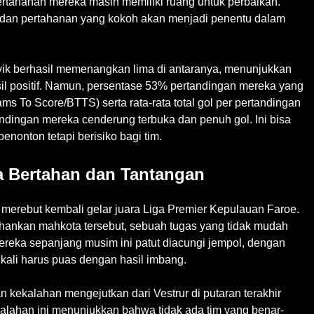
ertahanan mereka masih memiliki ruang untuk perbaikan.
dan pertahanan yang kokoh akan menjadi penentu dalam
vik berhasil memenangkan lima di antaranya, menunjukkan
l positif. Namun, persentase 53% pertandingan mereka yang
ms To Score/BTTS) serta rata-rata total gol per pertandingan
ndingan mereka cenderung terbuka dan penuh gol. Ini bisa
nonton tetapi berisiko bagi tim.
ra Bertahan dan Tantangan
l merebut kembali gelar juara Liga Premier Kepulauan Faroe.
hankan mahkota tersebut, sebuah tugas yang tidak mudah
ereka sepanjang musim ini patut diacungi jempol, dengan
 kali harus puas dengan hasil imbang.
 kekalahan mengejutkan dari Vestrur di putaran terakhir
alahan ini menunjukkan bahwa tidak ada tim yang benar-