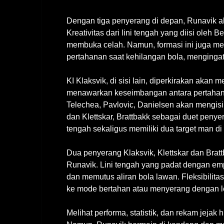
Dengan tiga penyerang di depan, Runavik a
Kreativitas dari lini tengah yang diisi oleh
membuka celah. Namun, formasi ini juga men
pertahanan saat kehilangan bola, mengingat 
KI Klaksvik, di sisi lain, diperkirakan aka
menawarkan keseimbangan antara pertahan
Telechea, Pavlovic, Danielsen akan mengisi l
dan Klettskar, Brattbakk sebagai duet penyer
tengah sekaligus memiliki dua target man di
Dua penyerang Klaksvik, Klettskar dan Bra
Runavik. Lini tengah yang padat dengan e
dan memutus aliran bola lawan. Fleksibilita
ke mode bertahan atau menyerang dengan le
Melihat performa, statistik, dan rekam jejak 