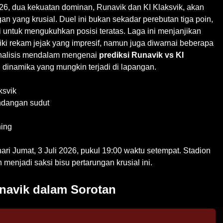
026, dua kekuatan dominan, Runavik dan KI Klaksvik, akan
n yang krusial. Duel ini bukan sekadar perebutan tiga poin,
i untuk mengukuhkan posisi teratas. Laga ini menjanjikan
liki rekam jejak yang impresif, namun juga diwarnai beberapa
 Analisis mendalam mengenai
prediksi Runavik vs KI
dinamika yang mungkin terjadi di lapangan.
ksvik
ndangan sudut
ning
ri Jumat, 3 Juli 2026, pukul 19:00 waktu setempat. Stadion
menjadi saksi bisu pertarungan krusial ini.
navik dalam Sorotan