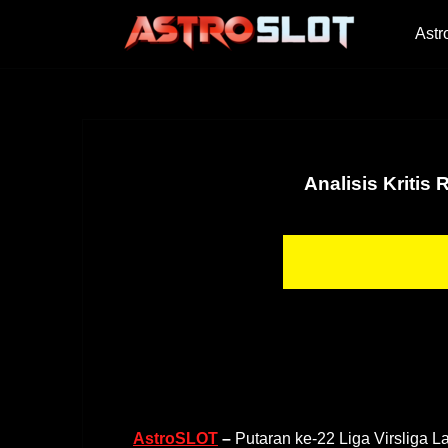
Skip
Astr
to
content
Analisis Kritis 
AstroSLOT
–
Putaran ke-22 Liga Virsliga 