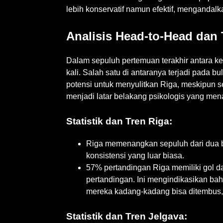
lebih konservatif namun efektif, mengandalk
Analisis Head-to-Head dan 
Dalam sepuluh pertemuan terakhir antara ke
kali. Salah satu di antaranya terjadi pada 
potensi untuk menyulitkan Riga, meskipun se
menjadi latar belakang psikologis yang mena
Statistik dan Tren Riga:
Riga memenangkan sepuluh dari dua b
konsistensi yang luar biasa.
57% pertandingan Riga memiliki gol dar
pertandingan. Ini mengindikasikan b
mereka kadang-kadang bisa ditembus,
Statistik dan Tren Jelgava: