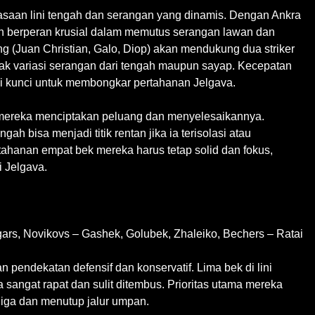
saan lini tengah dan serangan yang dinamis. Dengan Ankra
an berperan krusial dalam memutus serangan lawan dan
ng (Juan Christian, Galo, Diop) akan mendukung dua striker
ak variasi serangan dari tengah maupun sayap. Kecepatan
di kunci untuk membongkar pertahanan Jelgava.
mereka menciptakan peluang dan menyelesaikannya.
ah bisa menjadi titik rentan jika ia terisolasi atau
hanan empat bek mereka harus tetap solid dan fokus,
i Jelgava.
ars, Novikovs – Gashek, Golubek, Zhaleiko, Bechers – Ratai
n pendekatan defensif dan konservatif. Lima bek di lini
angat rapat dan sulit ditembus. Prioritas utama mereka
iga dan menutup jalur umpan.