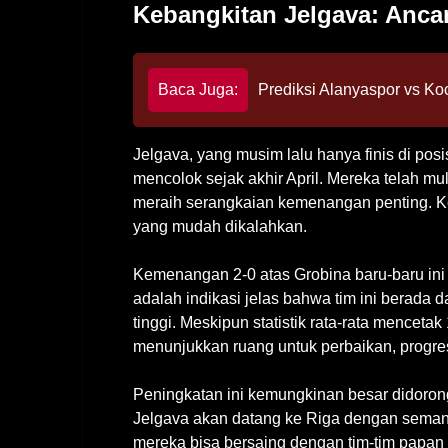
Kebangkitan Jelgava: Anc
Baca Juga:
Prediksi Alanyaspor vs Ko
Jelgava, yang musim lalu hanya finis di po
mencolok sejak akhir April. Mereka telah m
meraih serangkaian kemenangan penting. K
yang mudah dikalahkan.
Kemenangan 2-0 atas Grobina baru-baru ini
adalah indikasi jelas bahwa tim ini berada
tinggi. Meskipun statistik rata-rata menceta
menunjukkan ruang untuk perbaikan, progres
Peningkatan ini kemungkinan besar didorong
Jelgava akan datang ke Riga dengan seman
mereka bisa bersaing dengan tim-tim papa