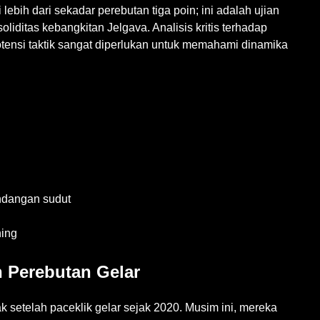
lebih dari sekadar perebutan tiga poin; ini adalah ujian
soliditas kebangkitan Jelgava. Analisis kritis terhadap
otensi taktik sangat diperlukan untuk memahami dinamika
ndangan sudut
ning
 Perebutan Gelar
k setelah paceklik gelar sejak 2020. Musim ini, mereka