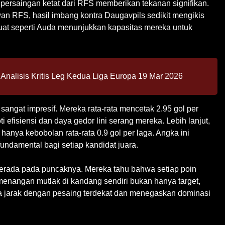
ersaingan ketat dari RFS memberikan tekanan signifikan.
n RFS, hasil imbang kontra Daugavpils sedikit mengikis
t seperti Auda menunjukkan kapasitas mereka untuk
 Analisis Kritis Leg Kedua Liga Europa 19 Mar 2026
sangat impresif. Mereka rata-rata mencetak 2.95 gol per
i efisiensi dan daya gedor lini serang mereka. Lebih lanjut,
hanya kebobolan rata-rata 0.9 gol per laga. Angka ini
ndamental bagi setiap kandidat juara.
 berada pada puncaknya. Mereka tahu bahwa setiap poin
menangan mutlak di kandang sendiri bukan hanya target,
 jarak dengan pesaing terdekat dan menegaskan dominasi