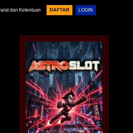
arat dan Ketentuan
DAFTAR
LOGIN