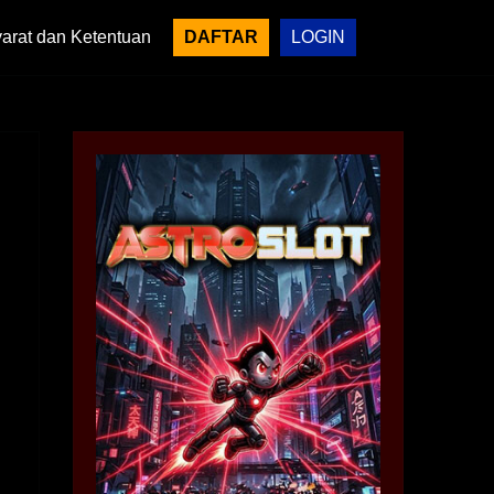
arat dan Ketentuan
DAFTAR
LOGIN