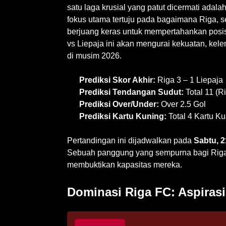
satu laga krusial yang patut dicermati adala
fokus utama tertuju pada bagaimana Riga, 
berjuang keras untuk mempertahankan posis
vs Liepaja ini akan mengurai kekuatan, kelem
di musim 2026.
Prediksi Skor Akhir:
Riga 3 – 1 Liepaja
Prediksi Tendangan Sudut:
Total 11 (Ri
Prediksi Over/Under:
Over 2.5 Gol
Prediksi Kartu Kuning:
Total 4 Kartu K
Pertandingan ini dijadwalkan pada
Sabtu, 2
Sebuah panggung yang sempurna bagi Riga
membuktikan kapasitas mereka.
Dominasi Riga FC: Aspirasi