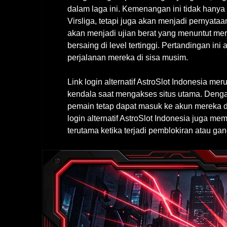
dalam laga ini. Kemenangan ini tidak hany
Virsliga, tetapi juga akan menjadi pernyataan
akan menjadi ujian berat yang menuntut mer
bersaing di level tertinggi. Pertandingan in
perjalanan mereka di sisa musim.
Link login alternatif AstroSlot Indonesia m
kendala saat mengakses situs utama. Dengan
pemain tetap dapat masuk ke akun mereka 
login alternatif AstroSlot Indonesia juga m
terutama ketika terjadi pemblokiran atau g