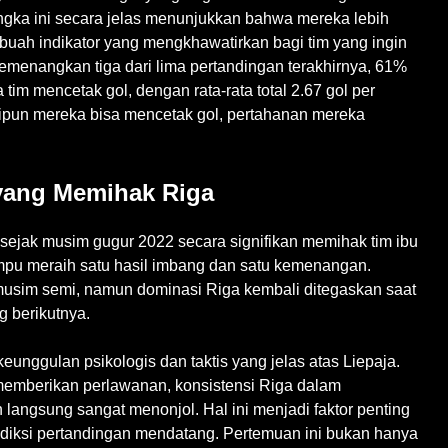
ngka ini secara jelas menunjukkan bahwa mereka lebih
buah indikator yang mengkhawatirkan bagi tim yang ingin
emenangkan tiga dari lima pertandingan terakhirnya, 61%
im mencetak gol, dengan rata-rata total 2.67 gol per
ipun mereka bisa mencetak gol, pertahanan mereka
yang Memihak Riga
sejak musim gugur 2022 secara signifikan memihak tim ibu
ampu meraih satu hasil imbang dan satu kemenangan.
musim semi, namun dominasi Riga kembali ditegaskan saat
 berikutnya.
unggulan psikologis dan taktis yang jelas atas Liepaja.
memberikan perlawanan, konsistensi Riga dalam
ngsung sangat menonjol. Hal ini menjadi faktor penting
rediksi pertandingan mendatang. Pertemuan ini bukan hanya