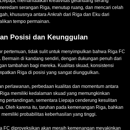
iepaja, memanfaatkan kreativitas gelandang serang
a meredam serangan Riga, menutup ruang, dan mencari celah
tengah, khususnya antara Ankrah dari Riga dan Eku dari
alikan tempo permainan.
kan Posisi dan Keunggulan
rekor pertemuan, tidak sulit untuk menyimpulkan bahwa Riga FC
ni. Bermain di kandang sendiri, dengan dukungan penuh dari
an tambahan bagi mereka. Kualitas skuad, konsistensi
mpatkan Riga di posisi yang sangat diunggulkan.
n perlawanan, perbedaan kualitas dan momentum antara
an. Riga memiliki kedalaman skuad yang memungkinkan
g pertandingan, sementara Liepaja cenderung kesulitan
a. Oleh karena itu, taruhan pada kemenangan Riga, bahkan
memiliki probabilitas keberhasilan yang tinggi.
ga FC diproyeksikan akan meraih kemenangan meyakinkan