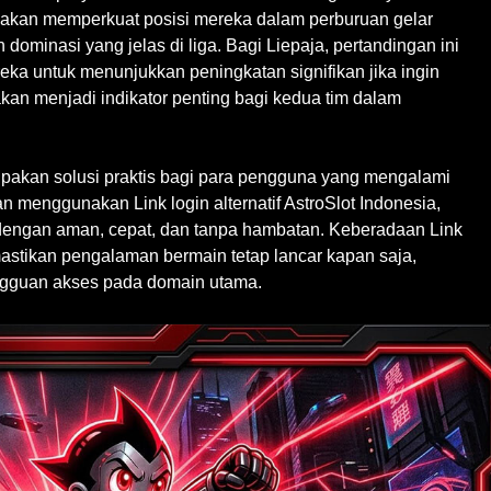
a akan memperkuat posisi mereka dalam perburuan gelar
 dominasi yang jelas di liga. Bagi Liepaja, pertandingan ini
eka untuk menunjukkan peningkatan signifikan jika ingin
i akan menjadi indikator penting bagi kedua tim dalam
erupakan solusi praktis bagi para pengguna yang mengalami
 menggunakan Link login alternatif AstroSlot Indonesia,
dengan aman, cepat, dan tanpa hambatan. Keberadaan Link
emastikan pengalaman bermain tetap lancar kapan saja,
angguan akses pada domain utama.