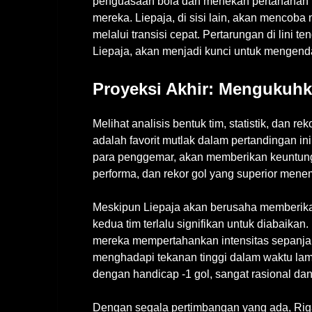
penguasaan bola dan menekan pertahanan L
mereka. Liepaja, di sisi lain, akan mencob
melalui transisi cepat. Pertarungan di lini 
Liepaja, akan menjadi kunci untuk mengend
Proyeksi Akhir: Mengukuh
Melihat analisis bentuk tim, statistik, dan 
adalah favorit mutlak dalam pertandingan i
para penggemar, akan memberikan keuntung
performa, dan rekor gol yang superior mene
Meskipun Liepaja akan berusaha memberika
kedua tim terlalu signifikan untuk diabaik
mereka mempertahankan intensitas sepanjan
menghadapi tekanan tinggi dalam waktu lam
dengan handicap -1 gol, sangat rasional dan 
Dengan segala pertimbangan yang ada, Ri