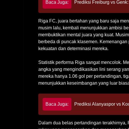
Baca Juga:
Prediksi Freiburg vs Genk:
Riga FC, juara bertahan yang baru saja m
musim lalu, kembali menunjukkan ambisi bes
membuktikan mental juara yang kuat. Musim 
berbeda di puncak klasemen. Kemenangan pe
kekuatan dan determinasi mereka.
Statistik performa Riga sangat mencolok. Me
angka yang mengindikasikan lini serang yang
mereka hanya 1.06 gol per pertandingan, tiga
menunjukkan keseimbangan yang luar biasa 
Baca Juga:
Prediksi Alanyaspor vs Ko
Dalam dua belas pertandingan terakhirnya,