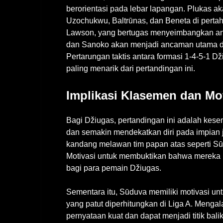
berorientasi pada lebar lapangan. Plukas 
Uzochukwu, Baltrūnas, dan Beneta di pertaha
Lawson, yang bertugas menyeimbangkan anta
dan Sanoko akan menjadi ancaman utama d
Pertarungan taktis antara formasi 1-4-5-1 
paling menarik dari pertandingan ini.
Implikasi Klasemen dan Mo
Bagi Džiugas, pertandingan ini adalah kes
dan semakin mendekatkan diri pada impian 
kandang melawan tim papan atas seperti Sū
Motivasi untuk membuktikan bahwa mereka 
bagi para pemain Džiugas.
Sementara itu, Sūduva memiliki motivasi 
yang patut diperhitungkan di Liga A. Meng
pernyataan kuat dan dapat menjadi titik bal