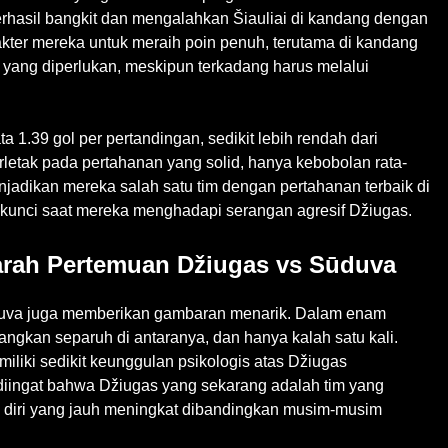
hasil bangkit dan mengalahkan Šiauliai di kandang dengan
kter mereka untuk meraih poin penuh, terutama di kandang
yang diperlukan, meskipun terkadang harus melalui
1.39 gol per pertandingan, sedikit lebih rendah dari
letak pada pertahanan yang solid, hanya kebobolan rata-
enjadikan mereka salah satu tim dengan pertahanan terbaik di
i kunci saat mereka menghadapi serangan agresif Džiugas.
jarah Pertemuan Džiugas vs Sūduva
duva juga memberikan gambaran menarik. Dalam enam
ngkan separuh di antaranya, dan hanya kalah satu kali.
iliki sedikit keunggulan psikologis atas Džiugas
 diingat bahwa Džiugas yang sekarang adalah tim yang
 diri yang jauh meningkat dibandingkan musim-musim