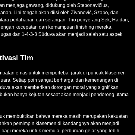
akan menjaga gawang, didukung oleh Steponavičius,
nan. Lini tengah akan diisi oleh Živanović, Szabo, dan
ra pertahanan dan serangan. Trio penyerang Sek, Haidari,
engan kecepatan dan kemampuan finishing mereka.
Džiugas dan 1-4-3-3 Sūduva akan menjadi salah satu aspek
tivasi Tim
empatan emas untuk memperlebar jarak di puncak klasemen
juara. Setiap poin sangat berharga, dan kemenangan di
duva akan memberikan dorongan moral yang signifikan.
bukan hanya kejutan sesaat akan menjadi pendorong utama
untuk membuktikan bahwa mereka masih merupakan kekuatan
alahkan pemimpin klasemen di kandangnya akan menjadi
ik bagi mereka untuk memulai perburuan gelar yang lebih