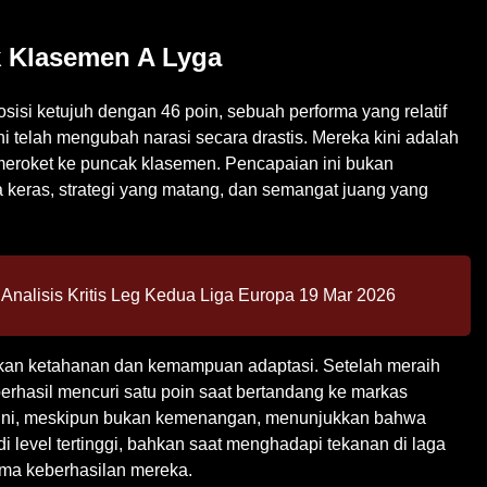
k Klasemen A Lyga
sisi ketujuh dengan 46 poin, sebuah performa yang relatif
i telah mengubah narasi secara drastis. Mereka kini adalah
 meroket ke puncak klasemen. Pencapaian ini bukan
a keras, strategi yang matang, dan semangat juang yang
 Analisis Kritis Leg Kedua Liga Europa 19 Mar 2026
kan ketahanan dan kemampuan adaptasi. Setelah meraih
erhasil mencuri satu poin saat bertandang ke markas
 ini, meskipun bukan kemenangan, menunjukkan bahwa
di level tertinggi, bahkan saat menghadapi tekanan di laga
tama keberhasilan mereka.