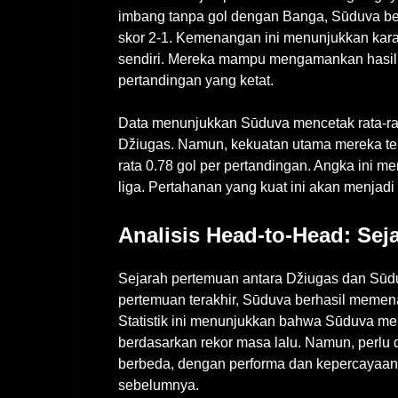
imbang tanpa gol dengan Banga, Sūduva ber
skor 2-1. Kemenangan ini menunjukkan kara
sendiri. Mereka mampu mengamankan hasil 
pertandingan yang ketat.
Data menunjukkan Sūduva mencetak rata-rata 
Džiugas. Namun, kekuatan utama mereka ter
rata 0.78 gol per pertandingan. Angka ini m
liga. Pertahanan yang kuat ini akan menjad
Analisis Head-to-Head: Se
Sejarah pertemuan antara Džiugas dan Sū
pertemuan terakhir, Sūduva berhasil memena
Statistik ini menunjukkan bahwa Sūduva mem
berdasarkan rekor masa lalu. Namun, perlu
berbeda, dengan performa dan kepercayaan
sebelumnya.