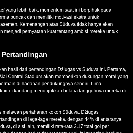
ad
yang lebih baik, momentum saat ini berpihak pada
rma puncak dan memiliki motivasi ekstra untuk
klasemen. Kemenangan atas Sūduva tidak hanya akan
n menjadi pernyataan kuat tentang ambisi mereka untuk
l Pertandingan
an hasil dari pertandingan Džiugas vs Sūduva ini. Pertama,
lšiai Central Stadium akan memberikan dukungan moral yang
 bermain di hadapan pendukungnya sendiri. Lima
akhir di kandang menunjukkan betapa tangguhnya mereka di
ugas melawan pertahanan kokoh Sūduva. Džiugas
ertandingan di laga-laga mereka, dengan 44% di antaranya
a, di sisi lain, memiliki rata-rata 2.17 total gol per