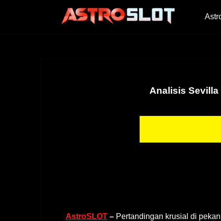
Skip
Astr
to
content
Analisis Sevilla
AstroSLOT
–
Pertandingan krusial di peka