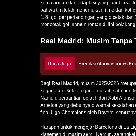
kematangan dan adaptasi yang luar biasa. In
bahwa tim telah menemukan ritme dan kohesi 
1.28 gol per pertandingan yang dicetak d
mencetak gol, namun rentan di lini belakang
Real Madrid: Musim Tanpa 
Baca Juga:
Prediksi Alanyaspor vs Ko
Bagi Real Madrid, musim 2025/2026 merup
kegagalan. Setelah gagal meraih satu pun tro
Namun, pergantian pelatih dari Xabi Alonso
Arbeloa yang debutnya diwarnai kekalahan da
final Liga Champions oleh Bayern, semuanya
Harapan untuk mengejar Barcelona di La Li
klasemen di musim semi. Namun, serangkaia