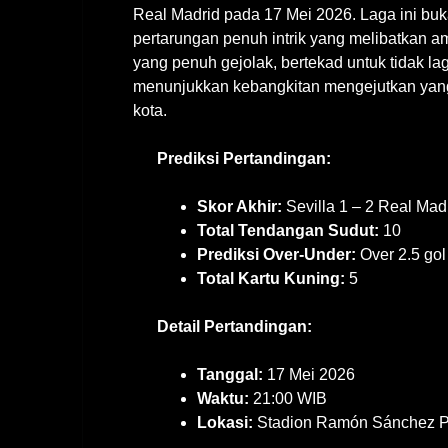
Real Madrid pada 17 Mei 2026. Laga ini buk
pertarungan penuh intrik yang melibatkan a
yang penuh gejolak, bertekad untuk tidak la
menunjukkan kebangkitan mengejutkan yang 
kota.
Prediksi Pertandingan:
Skor Akhir:
Sevilla 1 – 2 Real Mad
Total Tendangan Sudut:
10
Prediksi Over-Under:
Over 2.5 gol
Total Kartu Kuning:
5
Detail Pertandingan:
Tanggal:
17 Mei 2026
Waktu:
21:00 WIB
Lokasi:
Stadion Ramón Sánchez Pi