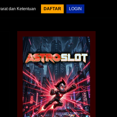
arat dan Ketentuan
DAFTAR
LOGIN