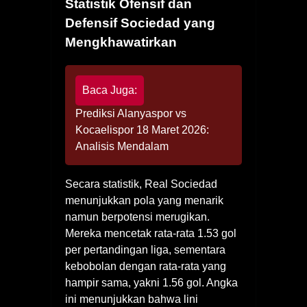
Statistik Ofensif dan
Defensif Sociedad yang
Mengkhawatirkan
Baca Juga:
Prediksi Alanyaspor vs
Kocaelispor 18 Maret 2026:
Analisis Mendalam
Secara statistik, Real Sociedad
menunjukkan pola yang menarik
namun berpotensi merugikan.
Mereka mencetak rata-rata 1.53 gol
per pertandingan liga, sementara
kebobolan dengan rata-rata yang
hampir sama, yakni 1.56 gol. Angka
ini menunjukkan bahwa lini