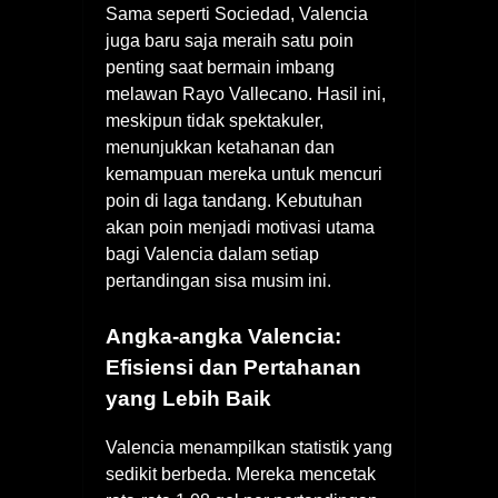
Sama seperti Sociedad, Valencia
juga baru saja meraih satu poin
penting saat bermain imbang
melawan Rayo Vallecano. Hasil ini,
meskipun tidak spektakuler,
menunjukkan ketahanan dan
kemampuan mereka untuk mencuri
poin di laga tandang. Kebutuhan
akan poin menjadi motivasi utama
bagi Valencia dalam setiap
pertandingan sisa musim ini.
Angka-angka Valencia:
Efisiensi dan Pertahanan
yang Lebih Baik
Valencia menampilkan statistik yang
sedikit berbeda. Mereka mencetak