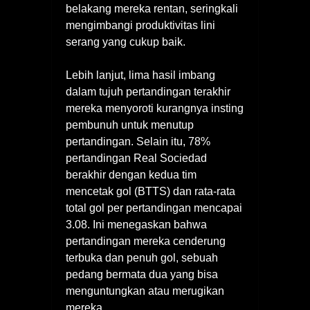
belakang mereka rentan, seringkali
mengimbangi produktivitas lini
serang yang cukup baik.
Lebih lanjut, lima hasil imbang
dalam tujuh pertandingan terakhir
mereka menyoroti kurangnya insting
pembunuh untuk menutup
pertandingan. Selain itu, 78%
pertandingan Real Sociedad
berakhir dengan kedua tim
mencetak gol (BTTS) dan rata-rata
total gol per pertandingan mencapai
3.08. Ini menegaskan bahwa
pertandingan mereka cenderung
terbuka dan penuh gol, sebuah
pedang bermata dua yang bisa
menguntungkan atau merugikan
mereka.