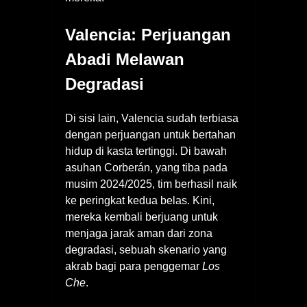
Valencia: Perjuangan
Abadi Melawan
Degradasi
Di sisi lain, Valencia sudah terbiasa
dengan perjuangan untuk bertahan
hidup di kasta tertinggi. Di bawah
asuhan Corberán, yang tiba pada
musim 2024/2025, tim berhasil naik
ke peringkat kedua belas. Kini,
mereka kembali berjuang untuk
menjaga jarak aman dari zona
degradasi, sebuah skenario yang
akrab bagi para penggemar
Los
Che
.