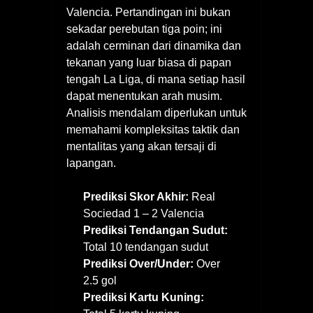
Valencia. Pertandingan ini bukan
sekadar perebutan tiga poin; ini
adalah cerminan dari dinamika dan
tekanan yang luar biasa di papan
tengah La Liga, di mana setiap hasil
dapat menentukan arah musim.
Analisis mendalam diperlukan untuk
memahami kompleksitas taktik dan
mentalitas yang akan tersaji di
lapangan.
Prediksi Skor Akhir:
Real
Sociedad 1 – 2 Valencia
Prediksi Tendangan Sudut:
Total 10 tendangan sudut
Prediksi Over/Under:
Over
2.5 gol
Prediksi Kartu Kuning: