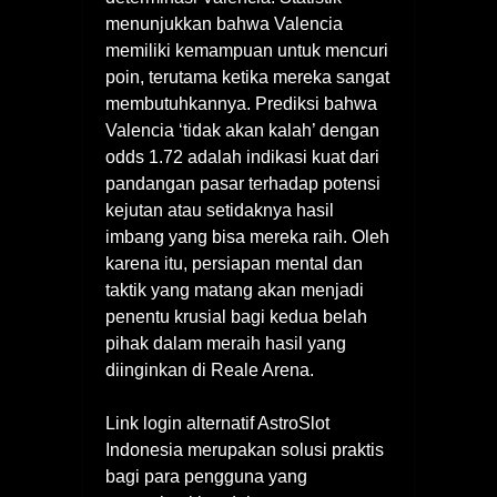
menunjukkan bahwa Valencia
memiliki kemampuan untuk mencuri
poin, terutama ketika mereka sangat
membutuhkannya. Prediksi bahwa
Valencia ‘tidak akan kalah’ dengan
odds 1.72 adalah indikasi kuat dari
pandangan pasar terhadap potensi
kejutan atau setidaknya hasil
imbang yang bisa mereka raih. Oleh
karena itu, persiapan mental dan
taktik yang matang akan menjadi
penentu krusial bagi kedua belah
pihak dalam meraih hasil yang
diinginkan di Reale Arena.
Link login alternatif AstroSlot
Indonesia merupakan solusi praktis
bagi para pengguna yang