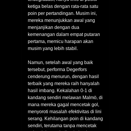
ketiga belas dengan rata-rata satu
poin per pertandingan. Musim ini,
mereka menunjukkan awal yang
menjanjikan dengan dua
kemenangan dalam empat putaran
pertama, memicu harapan akan
musim yang lebih stabil.
Namun, setelah awal yang baik
tersebut, performa Degerfors
cenderung menurun, dengan hasil
terbaik yang mereka raih hanyalah
hasil imbang. Kekalahan 0-1 di
kandang sendiri melawan Malmö, di
mana mereka gagal mencetak gol,
menyoroti masalah efektivitas di lini
serang. Kehilangan poin di kandang
sendiri, terutama tanpa mencetak