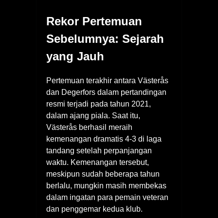
Rekor Pertemuan
Sebelumnya: Sejarah
yang Jauh
Pertemuan terakhir antara Västerås
dan Degerfors dalam pertandingan
resmi terjadi pada tahun 2021,
dalam ajang piala. Saat itu,
Västerås berhasil meraih
kemenangan dramatis 4-3 di laga
tandang setelah perpanjangan
waktu. Kemenangan tersebut,
meskipun sudah beberapa tahun
berlalu, mungkin masih membekas
dalam ingatan para pemain veteran
dan penggemar kedua klub.