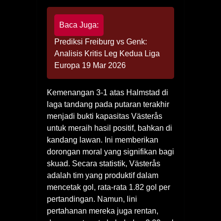
Baca Juga:
Prediksi Freiburg vs Genk:
Analisis Kritis Leg Kedua Liga
Europa 19 Mar 2026
Kemenangan 3-1 atas Halmstad di
laga tandang pada putaran terakhir
menjadi bukti kapasitas Västerås
untuk meraih hasil positif, bahkan di
kandang lawan. Ini memberikan
dorongan moral yang signifikan bagi
skuad. Secara statistik, Västerås
adalah tim yang produktif dalam
mencetak gol, rata-rata 1.82 gol per
pertandingan. Namun, lini
pertahanan mereka juga rentan,