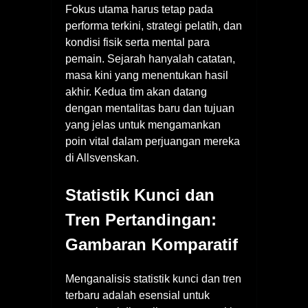
Fokus utama harus tetap pada
performa terkini, strategi pelatih, dan
kondisi fisik serta mental para
pemain. Sejarah hanyalah catatan,
masa kini yang menentukan hasil
akhir. Kedua tim akan datang
dengan mentalitas baru dan tujuan
yang jelas untuk mengamankan
poin vital dalam perjuangan mereka
di Allsvenskan.
Statistik Kunci dan
Tren Pertandingan:
Gambaran Komparatif
Menganalisis statistik kunci dan tren
terbaru adalah esensial untuk