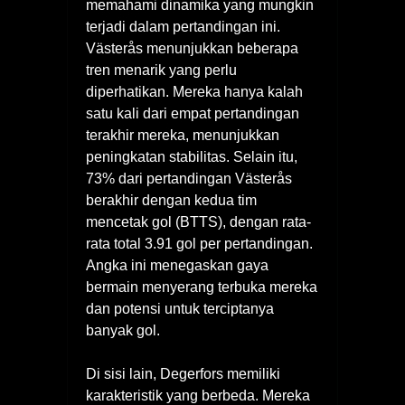
memahami dinamika yang mungkin
terjadi dalam pertandingan ini.
Västerås menunjukkan beberapa
tren menarik yang perlu
diperhatikan. Mereka hanya kalah
satu kali dari empat pertandingan
terakhir mereka, menunjukkan
peningkatan stabilitas. Selain itu,
73% dari pertandingan Västerås
berakhir dengan kedua tim
mencetak gol (BTTS), dengan rata-
rata total 3.91 gol per pertandingan.
Angka ini menegaskan gaya
bermain menyerang terbuka mereka
dan potensi untuk terciptanya
banyak gol.
Di sisi lain, Degerfors memiliki
karakteristik yang berbeda. Mereka