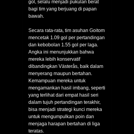
gol, selalu menjadi pukulan berat
bagi tim yang berjuang di papan
bawah.
Secara rata-rata, tim asuhan Goitom
mencetak 1.09 gol per pertandingan
dan kebobolan 1.55 gol per laga.
Angka ini menunjukkan bahwa
mereka lebih konservatif
dibandingkan Västerås, baik dalam
menyerang maupun bertahan.
Kemampuan mereka untuk
mengamankan hasil imbang, seperti
yang terlihat dari empat hasil seri
dalam tujuh pertandingan terakhir,
bisa menjadi strategi kunci mereka
untuk mengumpulkan poin dan
menjaga harapan bertahan di liga
teratas.