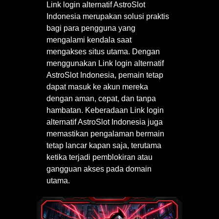
Link login alternatif AstroSlot
Indonesia merupakan solusi praktis
bagi para pengguna yang
mengalami kendala saat
mengakses situs utama. Dengan
menggunakan Link login alternatif
AstroSlot Indonesia, pemain tetap
dapat masuk ke akun mereka
dengan aman, cepat, dan tanpa
hambatan. Keberadaan Link login
alternatif AstroSlot Indonesia juga
memastikan pengalaman bermain
tetap lancar kapan saja, terutama
ketika terjadi pemblokiran atau
gangguan akses pada domain
utama.