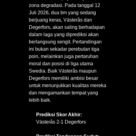
zona degradasi. Pada tanggal 12
Juli 2026, dua tim yang sedang
berjuang keras, Västerås dan
Degerfors, akan saling berhadapan
dalam laga yang diprediksi akan
berlangsung sengit. Pertandingan
ini bukan sekadar perebutan tiga
poin, melainkan juga pertaruhan
moral dan posisi di liga utama
Swedia. Baik Västerås maupun
Degerfors memiliki ambisi besar
untuk menunjukkan kualitas mereka
dan mengamankan tempat yang
lebih baik.
Prediksi Skor Akhir:
Västerås 2-1 Degerfors