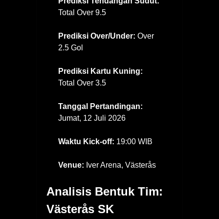
Prediksi Tendangan Sudut:
Total Over 9.5
Prediksi Over/Under:
Over
2.5 Gol
Prediksi Kartu Kuning:
Total Over 3.5
Tanggal Pertandingan:
Jumat, 12 Juli 2026
Waktu Kick-off:
19:00 WIB
Venue:
Iver Arena, Västerås
Analisis Bentuk Tim:
Västerås SK