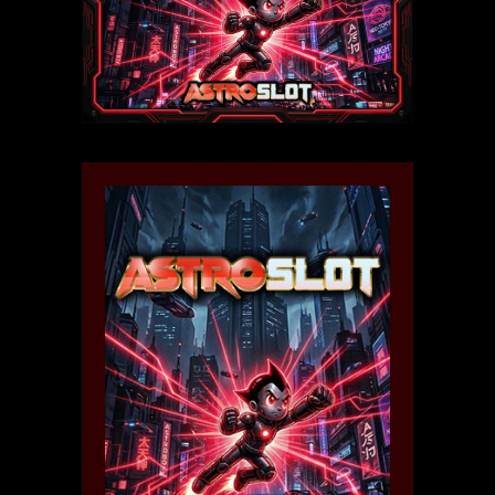
Navigasi
pos