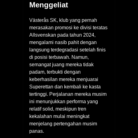
Menggeliat
Västerås SK, klub yang pernah
merasakan promosi ke divisi teratas
Allsvenskan pada tahun 2024,
mengalami nasib pahit dengan
langsung terdegradasi setelah finis
di posisi terbawah. Namun,
semangat juang mereka tidak
padam, terbukti dengan
keberhasilan mereka menjuarai
Superettan dan kembali ke kasta
tertinggi. Perjalanan mereka musim
ini menunjukkan performa yang
relatif solid, meskipun tren
kekalahan mulai meningkat
menjelang pertengahan musim
panas.