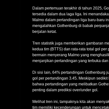
Dalam pertemuan terakhir di tahun 2025, Go
tersedia dalam dua laga liga. Ini menanda
Malmo dalam pertandingan liga baru-baru in
mengalahkan Gothenburg di babak perpanja
berjalan ketat.
Tren statistik juga memberikan gambaran me
kedua tim (BTTS) dan rata-rata total gol p
bermain menyerang Malmo yang menghasilka
menjanjikan pertandingan yang terbuka dan
Di sisi lain, 64% pertandingan Gothenburg ju
gol per pertandingan 3.45. Meskipun sediki
bahwa pertandingan yang melibatkan Gothen
penting dalam prediksi over/under gol.
Melihat tren ini, tampaknya kita akan meny
tim memiliki kecenderungan untuk mencetak g