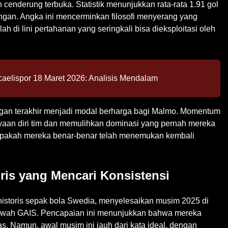
enderung terbuka. Statistik menunjukkan rata-rata 1.91 gol
ingan. Angka ini mencerminkan filosofi menyerang yang
 di lini pertahanan yang seringkali bisa dieksploitasi oleh
caelispor 18 Maret 2026: Analisis Mendalam
an terakhir menjadi modal berharga bagi Malmo. Momentum
ayaan diri tim dan memulihkan dominasi yang pernah mereka
n apakah mereka benar-benar telah menemukan kembali
ris yang Mencari Konsistensi
istoris sepak bola Swedia, menyelesaikan musim 2025 di
 bawah GAIS. Pencapaian ini menunjukkan bahwa mereka
tas. Namun, awal musim ini jauh dari kata ideal, dengan