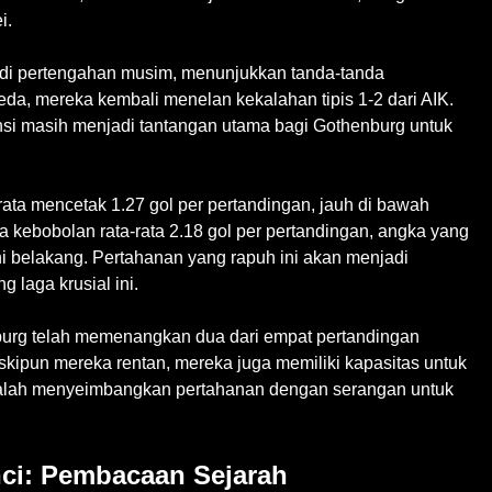
i.
di pertengahan musim, menunjukkan tanda-tanda
eda, mereka kembali menelan kekalahan tipis 1-2 dari AIK.
nsi masih menjadi tantangan utama bagi Gothenburg untuk
a-rata mencetak 1.27 gol per pertandingan, jauh di bawah
kebobolan rata-rata 2.18 gol per pertandingan, angka yang
ni belakang. Pertahanan yang rapuh ini akan menjadi
 laga krusial ini.
nburg telah memenangkan dua dari empat pertandingan
kipun mereka rentan, mereka juga memiliki kapasitas untuk
alah menyeimbangkan pertahanan dengan serangan untuk
ci: Pembacaan Sejarah