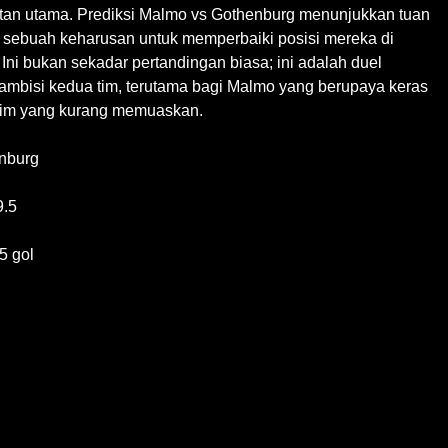
otan utama. Prediksi Malmo vs Gothenburg menunjukkan tuan
sebuah keharusan untuk memperbaiki posisi mereka di
 Ini bukan sekadar pertandingan biasa; ini adalah duel
 ambisi kedua tim, terutama bagi Malmo yang berupaya keras
usim yang kurang memuaskan.
nburg
9.5
5 gol