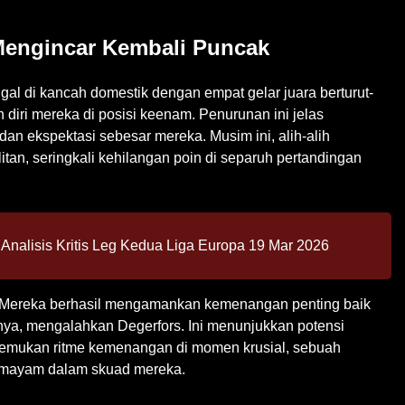
Mengincar Kembali Puncak
al di kancah domestik dengan empat gelar juara berturut-
 diri mereka di posisi keenam. Penurunan ini jelas
an ekspektasi sebesar mereka. Musim ini, alih-alih
tan, seringkali kehilangan poin di separuh pertandingan
 Analisis Kritis Leg Kedua Liga Europa 19 Mar 2026
. Mereka berhasil mengamankan kemenangan penting baik
nya, mengalahkan Degerfors. Ini menunjukkan potensi
emukan ritme kemenangan di momen krusial, sebuah
semayam dalam skuad mereka.