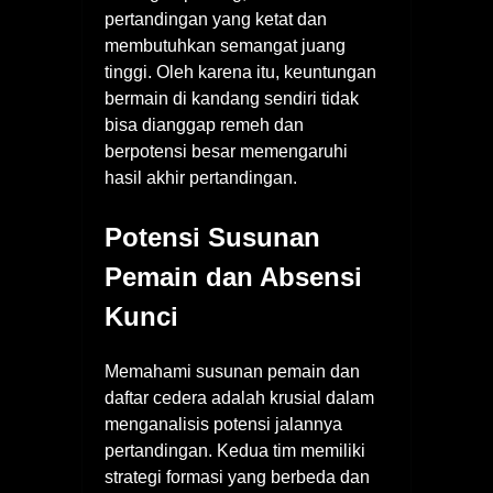
pertandingan yang ketat dan
membutuhkan semangat juang
tinggi. Oleh karena itu, keuntungan
bermain di kandang sendiri tidak
bisa dianggap remeh dan
berpotensi besar memengaruhi
hasil akhir pertandingan.
Potensi Susunan
Pemain dan Absensi
Kunci
Memahami susunan pemain dan
daftar cedera adalah krusial dalam
menganalisis potensi jalannya
pertandingan. Kedua tim memiliki
strategi formasi yang berbeda dan