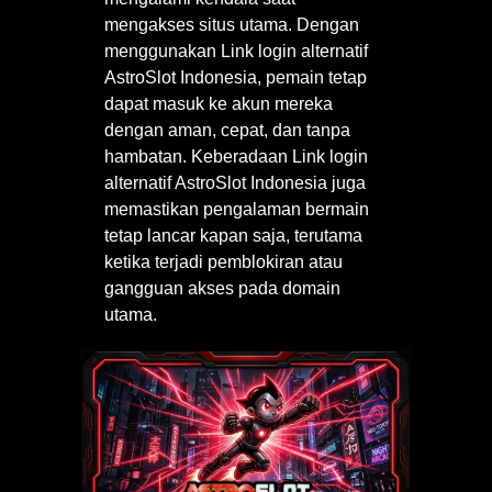
mengakses situs utama. Dengan
menggunakan Link login alternatif
AstroSlot Indonesia, pemain tetap
dapat masuk ke akun mereka
dengan aman, cepat, dan tanpa
hambatan. Keberadaan Link login
alternatif AstroSlot Indonesia juga
memastikan pengalaman bermain
tetap lancar kapan saja, terutama
ketika terjadi pemblokiran atau
gangguan akses pada domain
utama.