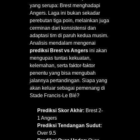
yang serupa: Brest menghadapi
Angers. Laga ini bukan sekadar
perebutan tiga poin, melainkan juga
cerminan dari konsistensi dan
adaptasi tim di paruh kedua musim.
Analisis mendalam mengenai
prediksi Brest vs Angers
ini akan
mengupas tuntas kekuatan,
kelemahan, serta faktor-faktor
penentu yang bisa mengubah
jalannya pertandingan. Siapa yang
akan keluar sebagai pemenang di
Stade Francis-Le Blé?
Prediksi Skor Akhir:
Brest 2-
1 Angers
Prediksi Tendangan Sudut:
Over 9.5