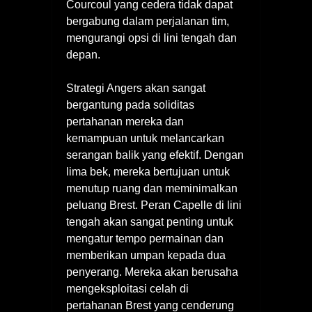
Courcoul yang cedera tidak dapat
bergabung dalam perjalanan tim,
mengurangi opsi di lini tengah dan
depan.
Strategi Angers akan sangat
bergantung pada soliditas
pertahanan mereka dan
kemampuan untuk melancarkan
serangan balik yang efektif. Dengan
lima bek, mereka bertujuan untuk
menutup ruang dan meminimalkan
peluang Brest. Peran Capelle di lini
tengah akan sangat penting untuk
mengatur tempo permainan dan
memberikan umpan kepada dua
penyerang. Mereka akan berusaha
mengeksploitasi celah di
pertahanan Brest yang cenderung