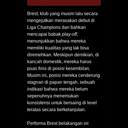
Brest, klub yang musim lalu secara
mengejutkan merasakan debut di
Liga Champions dan bahkan
mencapai babak
play-off
,
menunjukkan bahwa mereka
memiliki kualitas yang tak bisa
diremehkan. Meskipun demikian, di
kancah domestik, mereka harus
puas finis di posisi kesembilan.
Musim ini, posisi mereka cenderung
stagnan di papan tengah, sebuah
indikasi bahwa mereka belum
sepenuhnya menemukan
konsistensi untuk bersaing di level
teratas secara berkelanjutan.
Performa Brest belakangan ini