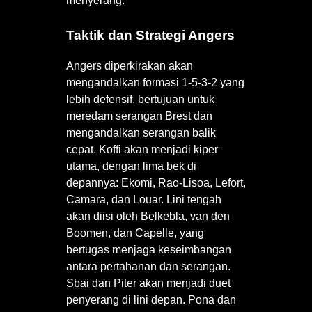
menyerang.
Taktik dan Strategi Angers
Angers diperkirakan akan
mengandalkan formasi 1-5-3-2 yang
lebih defensif, bertujuan untuk
meredam serangan Brest dan
mengandalkan serangan balik
cepat. Koffi akan menjadi kiper
utama, dengan lima bek di
depannya: Ekomi, Rao-Lisoa, Lefort,
Camara, dan Louar. Lini tengah
akan diisi oleh Belkebla, van den
Boomen, dan Capelle, yang
bertugas menjaga keseimbangan
antara pertahanan dan serangan.
Sbai dan Piter akan menjadi duet
penyerang di lini depan. Pona dan