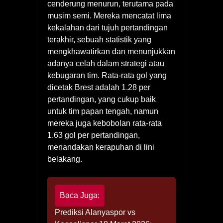
cenderung menurun, terutama pada
musim semi. Mereka mencatat lima
kekalahan dari tujuh pertandingan
terakhir, sebuah statistik yang
mengkhawatirkan dan menunjukkan
adanya celah dalam strategi atau
kebugaran tim. Rata-rata gol yang
dicetak Brest adalah 1.28 per
pertandingan, yang cukup baik
untuk tim papan tengah, namun
mereka juga kebobolan rata-rata
1.63 gol per pertandingan,
menandakan kerapuhan di lini
belakang.
Baca Juga:
Prediksi Alanyaspor vs