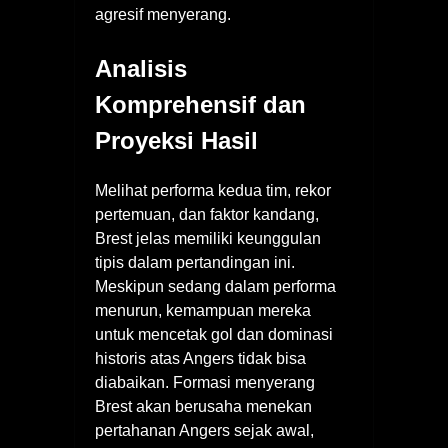
agresif menyerang.
Analisis
Komprehensif dan
Proyeksi Hasil
Melihat performa kedua tim, rekor
pertemuan, dan faktor kandang,
Brest jelas memiliki keunggulan
tipis dalam pertandingan ini.
Meskipun sedang dalam performa
menurun, kemampuan mereka
untuk mencetak gol dan dominasi
historis atas Angers tidak bisa
diabaikan. Formasi menyerang
Brest akan berusaha menekan
pertahanan Angers sejak awal,