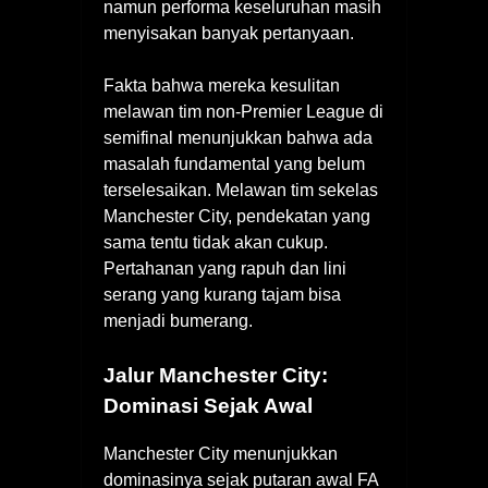
namun performa keseluruhan masih
menyisakan banyak pertanyaan.
Fakta bahwa mereka kesulitan
melawan tim non-Premier League di
semifinal menunjukkan bahwa ada
masalah fundamental yang belum
terselesaikan. Melawan tim sekelas
Manchester City, pendekatan yang
sama tentu tidak akan cukup.
Pertahanan yang rapuh dan lini
serang yang kurang tajam bisa
menjadi bumerang.
Jalur Manchester City:
Dominasi Sejak Awal
Manchester City menunjukkan
dominasinya sejak putaran awal FA