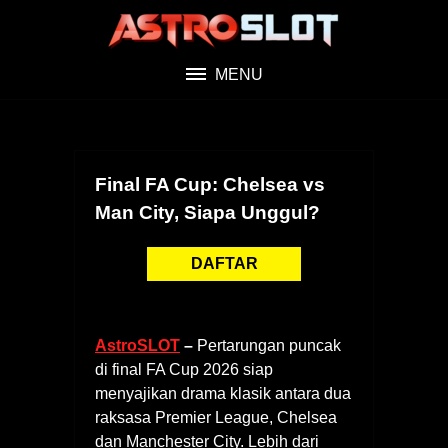
Skip
to
content
MENU
Final FA Cup: Chelsea vs
Man City, Siapa Unggul?
DAFTAR
AstroSLOT
–
Pertarungan puncak
di final FA Cup 2026 siap
menyajikan drama klasik antara dua
raksasa Premier League, Chelsea
dan Manchester City. Lebih dari