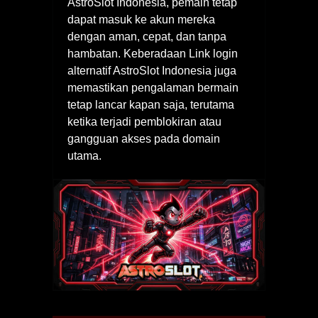
AstroSlot Indonesia, pemain tetap
dapat masuk ke akun mereka
dengan aman, cepat, dan tanpa
hambatan. Keberadaan Link login
alternatif AstroSlot Indonesia juga
memastikan pengalaman bermain
tetap lancar kapan saja, terutama
ketika terjadi pemblokiran atau
gangguan akses pada domain
utama.
Navigasi