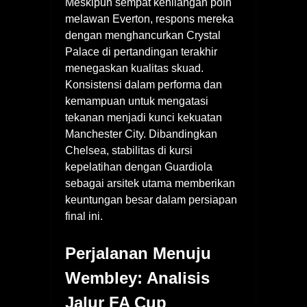
Meskipun sempat kehilangan poin
melawan Everton, respons mereka
dengan menghancurkan Crystal
Palace di pertandingan terakhir
menegaskan kualitas skuad.
Konsistensi dalam performa dan
kemampuan untuk mengatasi
tekanan menjadi kunci kekuatan
Manchester City. Dibandingkan
Chelsea, stabilitas di kursi
kepelatihan dengan Guardiola
sebagai arsitek utama memberikan
keuntungan besar dalam persiapan
final ini.
Perjalanan Menuju
Wembley: Analisis
Jalur FA Cup