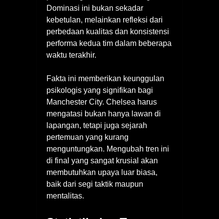
Dominasi ini bukan sekadar
kebetulan, melainkan refleksi dari
perbedaan kualitas dan konsistensi
performa kedua tim dalam beberapa
waktu terakhir.
Fakta ini memberikan keunggulan
psikologis yang signifikan bagi
Manchester City. Chelsea harus
mengatasi bukan hanya lawan di
lapangan, tetapi juga sejarah
pertemuan yang kurang
menguntungkan. Mengubah tren ini
di final yang sangat krusial akan
membutuhkan upaya luar biasa,
baik dari segi taktik maupun
mentalitas.