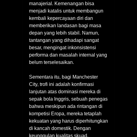
manajerial. Kemenangan bisa
menjadi katalis untuk membangun
kembali kepercayaan diri dan
memberikan landasan bagi masa
depan yang lebih stabil. Namun,
tantangan yang dihadapi sangat
besar, mengingat inkonsistensi
performa dan masalah internal yang
belum terselesaikan.
Sementara itu, bagi Manchester
City, trofi ini adalah konfirmasi
lanjutan atas dominasi mereka di
sepak bola Inggris, sebuah penegas
bahwa meskipun ada rintangan di
kompetisi Eropa, mereka tetaplah
kekuatan yang harus diperhitungkan
di kancah domestik. Dengan
keunggulan kualitas skuad,