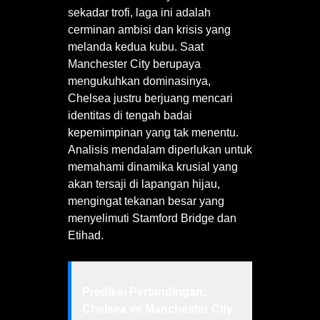
sekadar trofi, laga ini adalah
cerminan ambisi dan krisis yang
melanda kedua kubu. Saat
Manchester City berupaya
mengukuhkan dominasinya,
Chelsea justru berjuang mencari
identitas di tengah badai
kepemimpinan yang tak menentu.
Analisis mendalam diperlukan untuk
memahami dinamika krusial yang
akan tersaji di lapangan hijau,
mengingat tekanan besar yang
menyelimuti Stamford Bridge dan
Etihad.
Prediksi Pertandingan:
Chelsea vs Manchester City