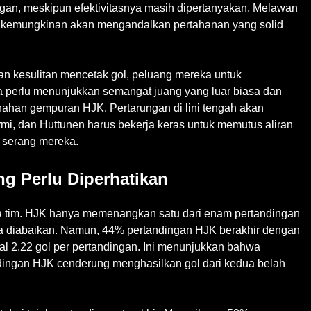
an, meskipun efektivitasnya masih dipertanyakan. Melawan
 kemungkinan akan mengandalkan pertahanan yang solid
n kesulitan mencetak gol, peluang mereka untuk
ka perlu menunjukkan semangat juang yang luar biasa dan
enahan gempuran HJK. Pertarungan di lini tengah akan
rmi, dan Huttunen harus bekerja keras untuk memutus aliran
i serang mereka.
ng Perlu Diperhatikan
ua tim. HJK hanya memenangkan satu dari enam pertandingan
isa diabaikan. Namun, 44% pertandingan HJK berakhir dengan
tal 2.22 gol per pertandingan. Ini menunjukkan bahwa
dingan HJK cenderung menghasilkan gol dari kedua belah