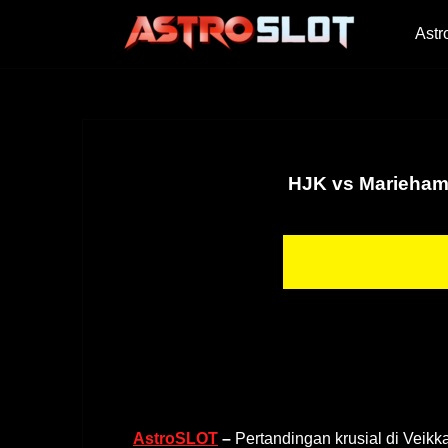
Skip
Astr
to
content
HJK vs Mariehamn
AstroSLOT
–
Pertandingan krusial di Veikk