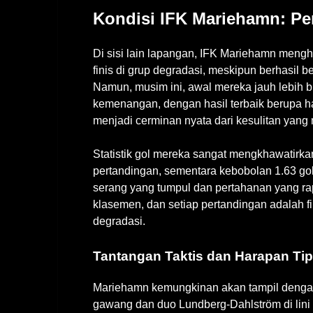
Kondisi IFK Mariehamn: Pe
Di sisi lain lapangan, IFK Mariehamn mengh
finis di grup degradasi, meskipun berhasil 
Namun, musim ini, awal mereka jauh lebih b
kemenangan, dengan hasil terbaik berupa has
menjadi cerminan nyata dari kesulitan yang
Statistik gol mereka sangat mengkhawatirka
pertandingan, sementara kebobolan 1.63 gol
serang yang tumpul dan pertahanan yang rap
klasemen, dan setiap pertandingan adalah f
degradasi.
Tantangan Taktis dan Harapan Tip
Mariehamn kemungkinan akan tampil dengan
gawang dan duo Lundberg-Dahlström di lini