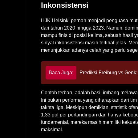
Inkonsistensi
HJK Helsinki pernah menjadi penguasa mutla
dari tahun 2020 hingga 2023. Namun, domina
mampu finis di posisi kelima, sebuah hasil y
sinyal inkonsistensi masih terlihat jelas. Me
menunjukkan adanya celah yang perlu seger
Baca Juga:
Prediksi Freiburg vs Genk:
Contoh terbaru adalah hasil imbang melawan
Ini bukan performa yang diharapkan dari tim
takhta liga. Meskipun demikian, statistik of
1.33 gol per pertandingan dan hanya kebob
fundamental, mereka masih memiliki kekuat
maksimal.