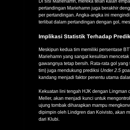
Di sisi Mariehamn, mereka telah kalah empat
pertandingan Mariehamn juga berakhir dengan
per pertandingan. Angka-angka ini mengind
terlibat dalam pertandingan dengan gol, me
Implikasi Statistik Terhadap Predik
Meskipun kedua tim memiliki persentase BTT
Mariehamn yang sangat kesulitan menceta
gawangnya tetap bersih. Rata-rata gol yang t
tim) juga mendukung prediksi
Under 2.5 goa
kandang menjadi faktor penentu utama dalam 
Kekuatan lini tengah HJK dengan Lingman da
Meller, akan menjadi kunci untuk mengontro
ujung tombak diharapkan mampu mengkonver
dipimpin oleh Lindgren dan Koivisto, akan 
dari Klubi.