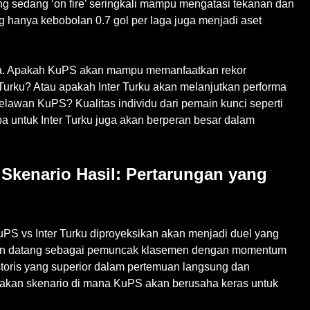
ng sedang ‘on fire’ seringkali mampu mengatasi tekanan dan
g hanya kebobolan 0.7 gol per laga juga menjadi aset
ola. Apakah KuPS akan mampu memanfaatkan rekor
Turku? Atau apakah Inter Turku akan melanjutkan performa
elawan KuPS? Kualitas individu dari pemain kunci seperti
untuk Inter Turku juga akan berperan besar dalam
Skenario Hasil: Pertarungan yang
uPS vs Inter Turku diproyeksikan akan menjadi duel yang
gkin datang sebagai pemuncak klasemen dengan momentum
storis yang superior dalam pertemuan langsung dan
takan skenario di mana KuPS akan berusaha keras untuk