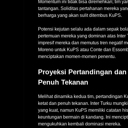
Momentum ini tidak bisa diremehkan; tim ya
tantangan. Soliditas pertahanan mereka yan
berharga yang akan sulit ditembus KuPS.
Potensi kejutan selalu ada dalam sepak b
pertemuan mereka yang dominan atas Inter 
impresif mereka dan memutus tren negatif m
Moreno untuk KuPS atau Conte dan Essomba 
menciptakan momen-momen penentu.
Proyeksi Pertandingan dan 
Penuh Tekanan
Melihat dinamika kedua tim, pertandingan K
ketat dan penuh tekanan. Inter Turku mun
yang kuat, namun KuPS memiliki catatan hi
keuntungan bermain di kandang. Ini mencip
mengukuhkan kembali dominasi mereka.