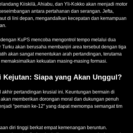
elandang Kiiskilä, Ahiabu, dan Yli-Kokko akan menjadi motor
 keseimbangan antara pertahanan dan serangan. Jefta,
maut di lini depan, mengandalkan kecepatan dan kemampuan
an.
i, dengan KuPS mencoba mengontrol tempo melalui dua
 Turku akan berusaha membanjiri area tersebut dengan tiga
latih akan sangat menentukan arah pertandingan, terutama
memaksimalkan kekuatan masing-masing formasi.
i Kejutan: Siapa yang Akan Unggul?
 akhir pertandingan krusial ini. Keuntungan bermain di
ntu akan memberikan dorongan moral dan dukungan penuh
menjadi “pemain ke-12” yang dapat memompa semangat tim
an diri tinggi berkat empat kemenangan beruntun.