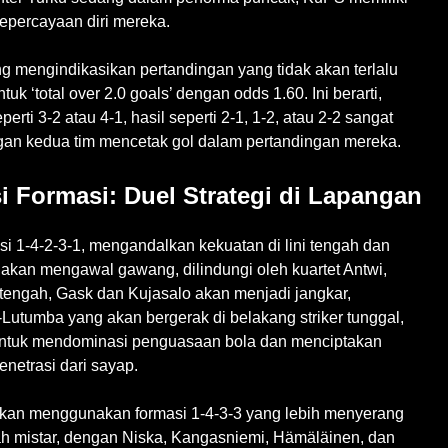
epercayaan diri mereka.
g mengindikasikan pertandingan yang tidak akan terlalu
 ‘total over 2.0 goals’ dengan odds 1.60. Ini berarti,
erti 3-2 atau 4-1, hasil seperti 2-1, 1-2, atau 2-2 sangat
gan kedua tim mencetak gol dalam pertandingan mereka.
si Formasi: Duel Strategi di Lapangan
i 1-4-2-3-1, mengandalkan kekuatan di lini tengah dan
dl akan mengawal gawang, dilindungi oleh kuartet Antwi,
 tengah, Gask dan Kujasalo akan menjadi jangkar,
tumba yang akan bergerak di belakang striker tunggal,
ntuk mendominasi penguasaan bola dan menciptakan
enetrasi dari sayap.
r akan menggunakan formasi 1-4-3-3 yang lebih menyerang
wah mistar, dengan Niska, Kangasniemi, Hämäläinen, dan