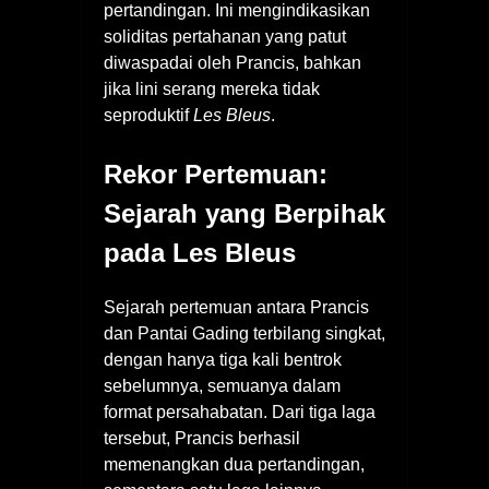
pertandingan. Ini mengindikasikan
soliditas pertahanan yang patut
diwaspadai oleh Prancis, bahkan
jika lini serang mereka tidak
seproduktif
Les Bleus
.
Rekor Pertemuan:
Sejarah yang Berpihak
pada Les Bleus
Sejarah pertemuan antara Prancis
dan Pantai Gading terbilang singkat,
dengan hanya tiga kali bentrok
sebelumnya, semuanya dalam
format persahabatan. Dari tiga laga
tersebut, Prancis berhasil
memenangkan dua pertandingan,