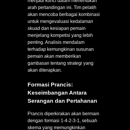
menjadi kunci dalam menentukan
arah pertandingan ini. Tim pelatih
akan mencoba berbagai kombinasi
untuk mengevaluasi kedalaman
skuad dan kesiapan pemain
menjelang kompetisi yang lebih
penting. Analisis mendalam
terhadap kemungkinan susunan
pemain akan memberikan
gambasan tentang strategi yang
akan diterapkan.
Formasi Prancis:
Keseimbangan Antara
Serangan dan Pertahanan
Prancis diperkirakan akan bermain
dengan formasi 1-4-2-3-1, sebuah
skema yang memungkinkan