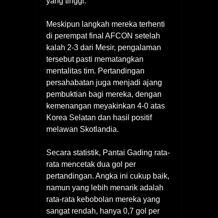
yang tinggi.
Meskipun langkah mereka terhenti
di perempat final AFCON setelah
kalah 2-3 dari Mesir, pengalaman
tersebut pasti mematangkan
mentalitas tim. Pertandingan
persahabatan juga menjadi ajang
pembuktian bagi mereka, dengan
kemenangan meyakinkan 4-0 atas
Korea Selatan dan hasil positif
melawan Skotlandia.
Secara statistik, Pantai Gading rata-
rata mencetak dua gol per
pertandingan. Angka ini cukup baik,
namun yang lebih menarik adalah
rata-rata kebobolan mereka yang
sangat rendah, hanya 0,7 gol per