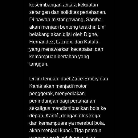
keseimbangan antara kekuatan
serangan dan soliditas pertahanan.
Di bawah mistar gawang, Samba
akan menjadi benteng terakhir. Lini
belakang akan diisi oleh Digne,
Hernandez, Lacroix, dan Kalulu,
yang menawarkan kecepatan dan
kemampuan bertahan yang
tangguh.
Di lini tengah, duet Zaïre-Emery dan
Kanté akan menjadi motor
penggerak, menyediakan
perlindungan bagi pertahanan
sekaligus mendistribusikan bola ke
depan. Kanté, dengan etos kerja
dan kemampuannya merebut bola,
akan menjadi kunci. Tiga pemain
menyerang di belakang striker,