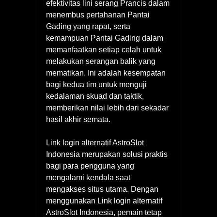
efektivitas lini serang Prancis dalam
menembus pertahanan Pantai
Gading yang rapat, serta
kemampuan Pantai Gading dalam
memanfaatkan setiap celah untuk
melakukan serangan balik yang
mematikan. Ini adalah kesempatan
bagi kedua tim untuk menguji
kedalaman skuad dan taktik,
memberikan nilai lebih dari sekadar
hasil akhir semata.
Link login alternatif AstroSlot
Indonesia merupakan solusi praktis
bagi para pengguna yang
mengalami kendala saat
mengakses situs utama. Dengan
menggunakan Link login alternatif
AstroSlot Indonesia, pemain tetap