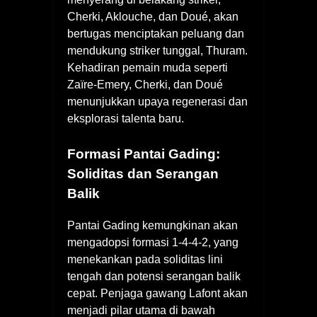
Cherki, Aklouche, dan Doué, akan
bertugas menciptakan peluang dan
mendukung striker tunggal, Thuram.
Kehadiran pemain muda seperti
Zaïre-Emery, Cherki, dan Doué
menunjukkan upaya regenerasi dan
eksplorasi talenta baru.
Formasi Pantai Gading:
Soliditas dan Serangan
Balik
Pantai Gading kemungkinan akan
mengadopsi formasi 1-4-4-2, yang
menekankan pada soliditas lini
tengah dan potensi serangan balik
cepat. Penjaga gawang Lafont akan
menjadi pilar utama di bawah