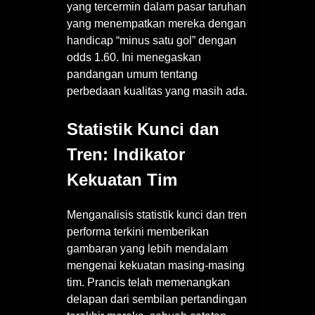
yang tercermin dalam pasar taruhan
yang menempatkan mereka dengan
handicap “minus satu gol” dengan
odds 1.60. Ini menegaskan
pandangan umum tentang
perbedaan kualitas yang masih ada.
Statistik Kunci dan
Tren: Indikator
Kekuatan Tim
Menganalisis statistik kunci dan tren
performa terkini memberikan
gambaran yang lebih mendalam
mengenai kekuatan masing-masing
tim. Prancis telah memenangkan
delapan dari sembilan pertandingan