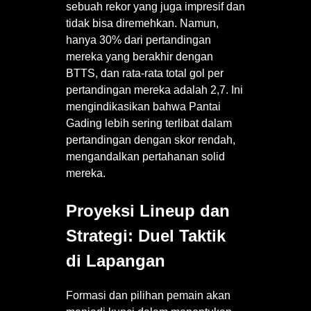
sebuah rekor yang juga impresif dan
tidak bisa diremehkan. Namun,
hanya 30% dari pertandingan
mereka yang berakhir dengan
BTTS, dan rata-rata total gol per
pertandingan mereka adalah 2,7. Ini
mengindikasikan bahwa Pantai
Gading lebih sering terlibat dalam
pertandingan dengan skor rendah,
mengandalkan pertahanan solid
mereka.
Proyeksi Lineup dan
Strategi: Duel Taktik
di Lapangan
Formasi dan pilihan pemain akan