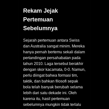
Rekam Jejak
Pertemuan
Sebelumnya
Sejarah pertemuan antara Swiss
dan Australia sangat minim. Mereka
hanya pernah bertemu sekali dalam
pertandingan persahabatan pada
tahun 2010. Laga tersebut berakhir
dengan skor kacamata, 0-0. Namun,
perlu diingat bahwa formasi tim,
taktik, dan bahkan filosofi sepak
bola telah banyak berubah selama
lebih dari satu dekade ini. Oleh
karena itu, hasil pertemuan
sebelumnya mungkin tidak terlalu