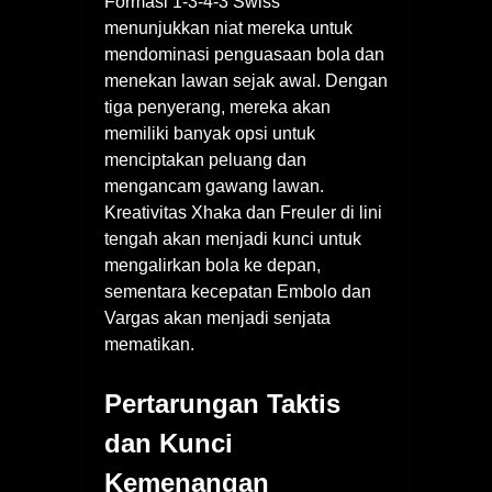
Formasi 1-3-4-3 Swiss
menunjukkan niat mereka untuk
mendominasi penguasaan bola dan
menekan lawan sejak awal. Dengan
tiga penyerang, mereka akan
memiliki banyak opsi untuk
menciptakan peluang dan
mengancam gawang lawan.
Kreativitas Xhaka dan Freuler di lini
tengah akan menjadi kunci untuk
mengalirkan bola ke depan,
sementara kecepatan Embolo dan
Vargas akan menjadi senjata
mematikan.
Pertarungan Taktis
dan Kunci
Kemenangan