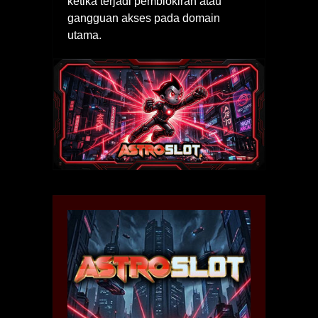
ketika terjadi pemblokiran atau
gangguan akses pada domain
utama.
Navigasi
pos