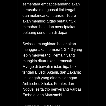
sementara empat gelandang akan
berusaha menguasai lini tengah
dan melancarkan transisi. Toure
akan memiliki tugas berat untuk
menahan bola dan menciptakan
peluang sendirian di depan.
Swiss kemungkinan besar akan
menggunakan formasi 1-3-4-3 yang
lebih menyerang. Pemain yang
mungkin diturunkan termasuk
Mvogo di bawah mistar; tiga bek
tengah Elvedi, Akanji, dan Zakaria;
lini tengah yang dinamis dengan
Aebischer, Xhaka, Freuler, dan
Ndoye; serta trio penyerang Vargas,
Embolo, dan Manzambi.