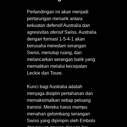
Pertandingan ini akan menjadi
pertarungan menarik antara
kekuatan defensif Australia dan
agresivitas ofensif Swiss. Australia
dengan formasi 1-5-4-1 akan
berusaha meredam serangan
Swiss, menutup ruang, dan
melancarkan serangan balik yang
mematikan melalui kecepatan
Leckie dan Toure.
Kunci bagi Australia adalah
menjaga disiplin pertahanan dan
memaksimalkan setiap peluang
transisi. Mereka harus mampu
menahan gelombang serangan
Swiss yang dipimpin oleh Embolo