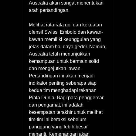
Australia akan sangat menentukan
arah pertandingan.
Melihat rata-rata gol dan kekuatan
ofensif Swiss, Embolo dan kawan-
kawan memiliki keunggulan yang
jelas dalam hal daya gedor. Namun,
Australia telah menunjukkan
kemampuan untuk bermain solid
dan mengejutkan lawan.
Pertandingan ini akan menjadi
indikator penting seberapa siap
kedua tim menghadapi tekanan
Piala Dunia. Bagi para penggemar
dan pengamat, ini adalah
kesempatan terakhir untuk melihat
tim-tim ini beraksi sebelum
panggung yang lebih besar
menanti. Kemenangan akan