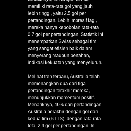
memiliki rata-rata gol yang jauh
lebih tinggi, yaitu 2.5 gol per
pertandingan. Lebih impresif lagi,
mereka hanya kebobolan rata-rata
0.7 gol per pertandingan. Statistik ini
menempatkan Swiss sebagai tim
yang sangat efisien baik dalam
menyerang maupun bertahan,
indikasi kekuatan yang menyeluruh.
Melihat tren terbaru, Australia telah
memenangkan dua dari tiga
pertandingan terakhir mereka,
menunjukkan momentum positif.
Menariknya, 40% dari pertandingan
Australia berakhir dengan gol dari
kedua tim (BTTS), dengan rata-rata
total 2.4 gol per pertandingan. Ini