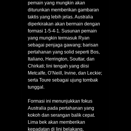
pemain yang mungkin akan
diturunkan memberikan gambaran
taktis yang lebih jelas. Australia
diperkirakan akan bermain dengan
formasi 1-5-4-1. Susunan pemain
yang mungkin termasuk Ryan
sebagai penjaga gawang; barisan
pertahanan yang solid seperti Bos,
Italiano, Herrington, Souttar, dan
Chirkati; lini tengah yang diisi
Metcalfe, O’Neill, Irvine, dan Leckie;
serta Toure sebagai ujung tombak
tunggal.
Formasi ini menunjukkan fokus
Australia pada pertahanan yang
kokoh dan serangan balik cepat.
Lima bek akan memberikan
kepadatan di lini belakang,