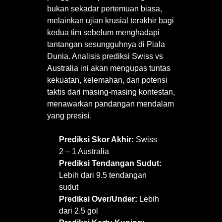
bukan sekadar pertemuan biasa,
melainkan ujian krusial terakhir bagi
kedua tim sebelum menghadapi
tantangan sesungguhnya di Piala
Dunia. Analisis prediksi Swiss vs
Australia ini akan mengupas tuntas
kekuatan, kelemahan, dan potensi
taktis dari masing-masing kontestan,
menawarkan pandangan mendalam
yang presisi.
Prediksi Skor Akhir:
Swiss
2 – 1 Australia
Prediksi Tendangan Sudut:
Lebih dari 9.5 tendangan
sudut
Prediksi Over/Under:
Lebih
dari 2.5 gol