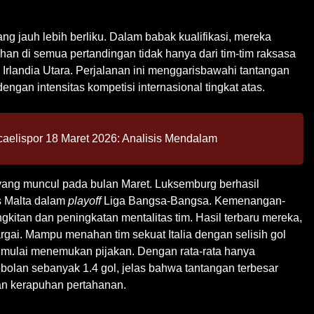
ang jauh lebih berliku. Dalam babak kualifikasi, mereka
han di semua pertandingan tidak hanya dari tim-tim raksasa
i Irlandia Utara. Perjalanan ini menggarisbawahi tantangan
ngan intensitas kompetisi internasional tingkat atas.
caelispor 18 Maret 2026: Analisis Mendalam
yang muncul pada bulan Maret. Luksemburg berhasil
s Malta dalam
playoff
Liga Bangsa-Bangsa. Kemenangan-
itan dan peningkatan mentalitas tim. Hasil terbaru mereka,
ihargai. Mampu menahan tim sekuat Italia dengan selisih gol
 mulai menemukan pijakan. Dengan rata-rata hanya
bolan sebanyak 1.4 gol, jelas bahwa tantangan terbesar
dan kerapuhan pertahanan.