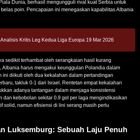
 Piala Dunia, berhasil mengungguli rival kuat Serbia untuk
 belas poin. Pencapaian ini menegaskan kapabilitas Albania
 Analisis Kritis Leg Kedua Liga Europa 19 Mar 2026
 sedikit terhambat oleh serangkaian hasil kurang
, Albania harus mengakui keunggulan Polandia dalam
 ini diikuti oleh dua kekalahan dalam pertandingan
baru, takluk 0-1 dari Israel. Rentetan empat kekalahan
jukkan adanya tantangan dalam menjaga konsistensi
an dan kebobolan sekitar 0.9 gol per laga mengindikasikan
f solid, namun efisiensi di lini serang masih perlu
an Luksemburg: Sebuah Laju Penuh