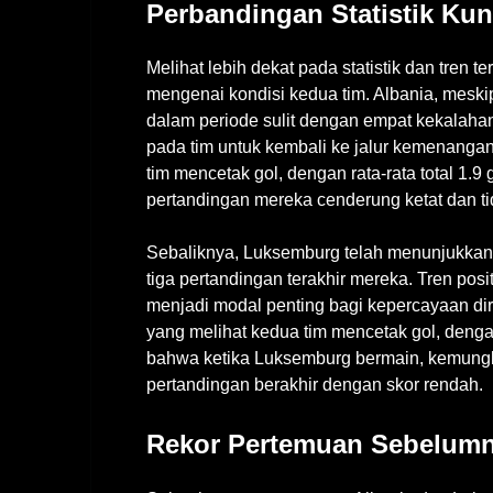
Perbandingan Statistik Kun
Melihat lebih dekat pada statistik dan tren
mengenai kondisi kedua tim. Albania, meskip
dalam periode sulit dengan empat kekalahan
pada tim untuk kembali ke jalur kemenanga
tim mencetak gol, dengan rata-rata total 1.
pertandingan mereka cenderung ketat dan tid
Sebaliknya, Luksemburg telah menunjukka
tiga pertandingan terakhir mereka. Tren posit
menjadi modal penting bagi kepercayaan di
yang melihat kedua tim mencetak gol, dengan
bahwa ketika Luksemburg bermain, kemungki
pertandingan berakhir dengan skor rendah.
Rekor Pertemuan Sebelumn