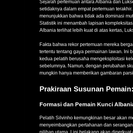
Sejarah pertemuan antara Albania dan Lu
setidaknya dalam empat pertemuan terakhir
menunjukkan bahwa tidak ada dominasi mutla
Statistik ini menambah lapisan kompleksita
Albania terlihat lebih kuat di atas kertas,
Fakta bahwa rekor pertemuan mereka berga
tertentu tentang gaya permainan lawan. Ini b
kedua pelatih berusaha mengeksploitasi ke
sebelumnya. Namun, dengan perubahan skua
mungkin hanya memberikan gambaran parsial
Prakiraan Susunan Pemain:
Formasi dan Pemain Kunci Albani
Pelatih Silvinho kemungkinan besar akan me
menyeimbangkan pertahanan dan serangan. 
pilihan utama. Lini belakang akan diperkuat o