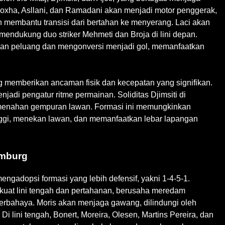
, Hoxha, Asllani, dan Ramadani akan menjadi motor penggerak,
n membantu transisi dari bertahan ke menyerang. Laci akan
mendukung duo striker Mehmeti dan Broja di lini depan.
an peluang dan mengonversi menjadi gol, memanfaatkan
ng memberikan ancaman fisik dan kecepatan yang signifikan.
enjadi pengatur ritme permainan. Soliditas Djimsiti di
 menahan gempuran lawan. Formasi ini memungkinkan
inggi, menekan lawan, dan memanfaatkan lebar lapangan
emburg
mengadopsi formasi yang lebih defensif, yakni 1-4-5-1.
kuat lini tengah dan pertahanan, berusaha meredam
rbahaya. Moris akan menjaga gawang, dilindungi oleh
Di lini tengah, Bonert, Moreira, Olesen, Martins Pereira, dan