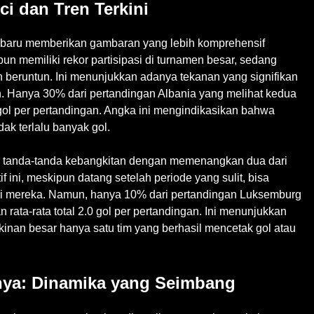
ci dan Tren Terkini
 terbaru memberikan gambaran yang lebih komprehensif
un memiliki rekor partisipasi di turnamen besar, sedang
 beruntun. Ini menunjukkan adanya tekanan yang signifikan
n. Hanya 30% dari pertandingan Albania yang melihat kedua
9 gol per pertandingan. Angka ini mengindikasikan bahwa
ak terlalu banyak gol.
n tanda-tanda kebangkitan dengan memenangkan dua dari
if ini, meskipun datang setelah periode yang sulit, bisa
ri mereka. Namun, hanya 10% dari pertandingan Luksemburg
 rata-rata total 2.0 gol per pertandingan. Ini menunjukkan
nan besar hanya satu tim yang berhasil mencetak gol atau
ya: Dinamika yang Seimbang