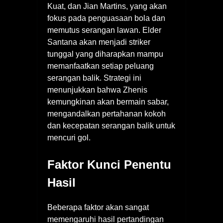
Kuat, dan Jian Martins, yang akan
fokus pada penguasaan bola dan
memutus serangan lawan. Elder
Santana akan menjadi striker
tunggal yang diharapkan mampu
memanfaatkan setiap peluang
serangan balik. Strategi ini
menunjukkan bahwa Zhenis
kemungkinan akan bermain sabar,
mengandalkan pertahanan kokoh
dan kecepatan serangan balik untuk
mencuri gol.
Faktor Kunci Penentu
Hasil
Beberapa faktor akan sangat
memengaruhi hasil pertandingan