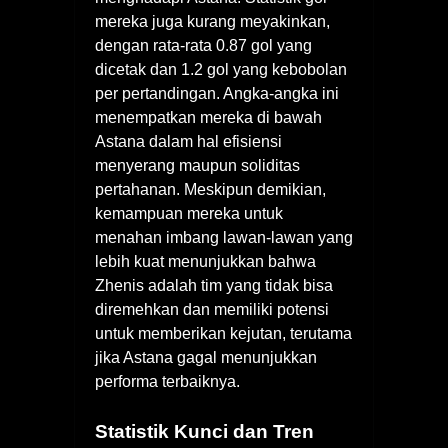
mereka juga kurang meyakinkan,
dengan rata-rata 0.87 gol yang
dicetak dan 1.2 gol yang kebobolan
per pertandingan. Angka-angka ini
menempatkan mereka di bawah
Astana dalam hal efisiensi
menyerang maupun soliditas
pertahanan. Meskipun demikian,
kemampuan mereka untuk
menahan imbang lawan-lawan yang
lebih kuat menunjukkan bahwa
Zhenis adalah tim yang tidak bisa
diremehkan dan memiliki potensi
untuk memberikan kejutan, terutama
jika Astana gagal menunjukkan
performa terbaiknya.
Statistik Kunci dan Tren