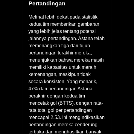
Pertandingan
Melihat lebih dekat pada statistik
kedua tim memberikan gambaran
yang lebih jelas tentang potensi
jalannya pertandingan. Astana telah
memenangkan tiga dari tujuh
pertandingan terakhir mereka,
menunjukkan bahwa mereka masih
memiliki kapasitas untuk meraih
kemenangan, meskipun tidak
secara konsisten. Yang menarik,
47% dari pertandingan Astana
berakhir dengan kedua tim
mencetak gol (BTTS), dengan rata-
rata total gol per pertandingan
mencapai 2.53. Ini mengindikasikan
pertandingan mereka cenderung
terbuka dan menghasilkan banyak