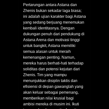
Pertarungan antara Astana dan
Zhenis bukan sekadar laga biasa;
ini adalah ujian karakter bagi Astana
yang sedang berjuang menemukan
kembali identitasnya. Dengan
dukungan penuh dari pendukung di
Astana Arena dan motivasi tinggi
untuk bangkit, Astana memiliki
semua alasan untuk meraih
kemenangan penting. Namun,
mereka harus berhati-hati terhadap
soliditas dan potensi kejutan dari
Zhenis. Tim yang mampu
menunjukkan disiplin taktis dan
efisiensi di depan gawanglah yang
akan keluar sebagai pemenang,
memberikan nilai krusial bagi
ambisi mereka di musim ini. Ikuti