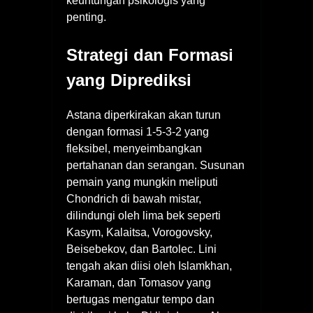
keuntungan psikologis yang
penting.
Strategi dan Formasi
yang Diprediksi
Astana diperkirakan akan turun
dengan formasi 1-5-3-2 yang
fleksibel, menyeimbangkan
pertahanan dan serangan. Susunan
pemain yang mungkin meliputi
Chondrich di bawah mistar,
dilindungi oleh lima bek seperti
Kasym, Kalaitsa, Vorogovsky,
Beisebekov, dan Bartolec. Lini
tengah akan diisi oleh Islamkhan,
Karaman, dan Tomasov yang
bertugas mengatur tempo dan