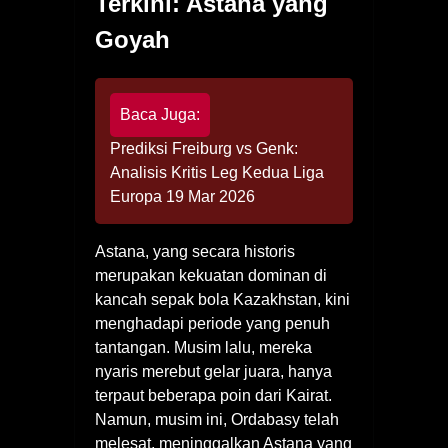
Terkini: Astana yang
Goyah
Baca Juga:
Prediksi Freiburg vs Genk:
Analisis Kritis Leg Kedua Liga
Europa 19 Mar 2026
Astana, yang secara historis
merupakan kekuatan dominan di
kancah sepak bola Kazakhstan, kini
menghadapi periode yang penuh
tantangan. Musim lalu, mereka
nyaris merebut gelar juara, hanya
terpaut beberapa poin dari Kairat.
Namun, musim ini, Ordabasy telah
melesat, meninggalkan Astana yang