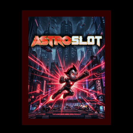
Navigasi
pos