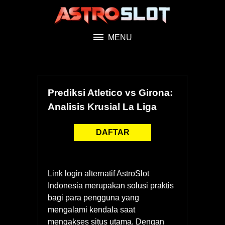
Skip
to
content
MENU
Prediksi Atletico vs Girona:
Analisis Krusial La Liga
DAFTAR
Link login alternatif AstroSlot
Indonesia merupakan solusi praktis
bagi para pengguna yang
mengalami kendala saat
mengakses situs utama. Dengan