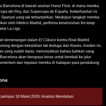
 Barcelona di bawah asuhan Hansi Flick, di mana mereka
a, Copa del Rey, dan Supercopa de España. Keberhasilan ini
 Spanyol yang tak terbantahkan. Meskipun langkah mereka
an oleh Atletico Madrid, performa keseluruhan tim tetap
lar La Liga.
telah kemenangan dalam
El Clásico
kontra Real Madrid.
oreng dengan kekalahan tak terduga dari Alaves. Insiden ini,
nan yang sudah lepas, menunjukkan bahwa bahkan sang
, Barcelona akan berupaya keras untuk kembali ke jalur
momentum dan reputasi mereka di hadapan para pendukung
lona
caelispor 18 Maret 2026: Analisis Mendalam