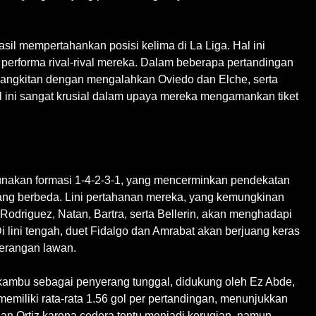
il mempertahankan posisi kelima di La Liga. Hal ini
performa rival-rival mereka. Dalam beberapa pertandingan
ebangkitan dengan mengalahkan Oviedo dan Elche, serta
 ini sangat krusial dalam upaya mereka mengamankan tiket
gunakan formasi 1-4-2-3-1, yang mencerminkan pendekatan
ang berbeda. Lini pertahanan mereka, yang kemungkinan
t Rodriguez, Natan, Bartra, serta Bellerin, akan menghadapi
 lini tengah, duet Fidalgo dan Amrabat akan berjuang keras
serangan lawan.
ambu sebagai penyerang tunggal, didukung oleh Ez Abde,
memiliki rata-rata 1.56 gol per pertandingan, menunjukkan
dan Ortiz karena cedera tentu menjadi kerugian, namun