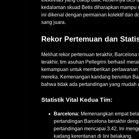
kedalaman skuad Betis diharapkan mampu m
ini dikenal dengan permainan kolektif dan di
sang juara.
Rekor Pertemuan dan Statis
Melihat rekor pertemuan terakhir, Barcelon
terakhir, tim asuhan Pellegrini berhasil mer
kemampuan untuk memberikan perlawanan se
mereka. Kemenangan kandang beruntun Barc
bahwa tidak ada pertandingan yang mudah d
Statistik Vital Kedua Tim:
Barcelona:
Memenangkan empat belas d
pertandingan Barcelona berakhir denga
pertandingan mencapai 3.42. Ini meng
kadang kerentanan di lini belakang.