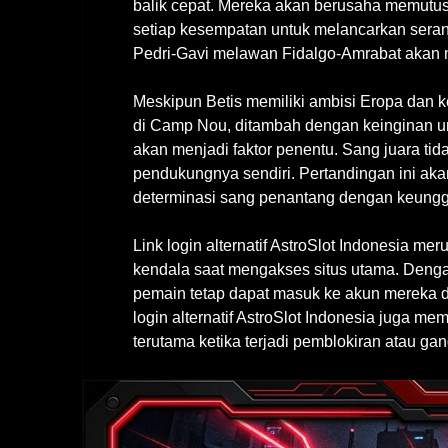
balik cepat. Mereka akan berusaha memutus 
setiap kesempatan untuk melancarkan serang
Pedri-Gavi melawan Fidalgo-Amrabat akan 
Meskipun Betis memiliki ambisi Eropa dan
di Camp Nou, ditambah dengan keinginan un
akan menjadi faktor penentu. Sang juara tida
pendukungnya sendiri. Pertandingan ini a
determinasi sang penantang dengan keunggul
Link login alternatif AstroSlot Indonesia m
kendala saat mengakses situs utama. Dengan
pemain tetap dapat masuk ke akun mereka 
login alternatif AstroSlot Indonesia juga m
terutama ketika terjadi pemblokiran atau g