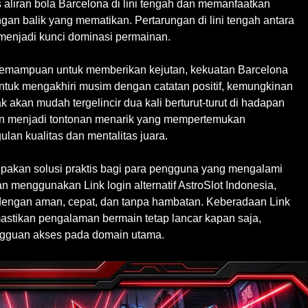
aliran bola Barcelona di lini tengah dan memanfaatkan
an balik yang mematikan. Pertarungan di lini tengah antara
menjadi kunci dominasi permainan.
 kemampuan untuk memberikan kejutan, kekuatan Barcelona
tuk mengakhiri musim dengan catatan positif, kemungkinan
k akan mudah tergelincir dua kali berturut-turut di hadapan
kan menjadi tontonan menarik yang mempertemukan
an kualitas dan mentalitas juara.
erupakan solusi praktis bagi para pengguna yang mengalami
 menggunakan Link login alternatif AstroSlot Indonesia,
dengan aman, cepat, dan tanpa hambatan. Keberadaan Link
emastikan pengalaman bermain tetap lancar kapan saja,
angguan akses pada domain utama.