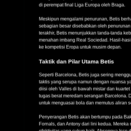
di perempat final Liga Europa oleh Braga.
Meskipun mengalami penurunan, Betis berhas
sebagian besar disebabkan oleh penurunan 
terakhir, Betis menunjukkan tanda-tanda k
menahan imbang Real Sociedad. Hasil-hasil
ke kompetisi Eropa untuk musim depan.
Taktik dan Pilar Utama Betis
Seperti Barcelona, Betis juga sering meng
taktis yang serupa namun dengan nuansa y
diisi oleh Valles di bawah mistar dan kuarte
tugas berat meredam serangan Barcelona. Di
untuk menguasai bola dan memutus aliran 
Penyerangan Betis akan bertumpu pada Bak
Fornals, dan Antony dari lini kedua. Mereka 
efektivitas yang cukup baik. Absennya Isco 