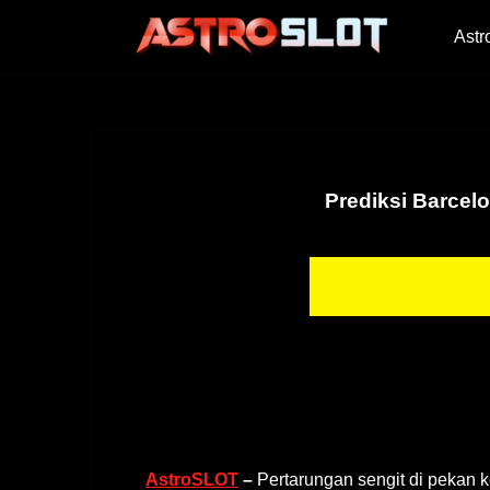
Skip
Astr
to
content
Prediksi Barcelo
AstroSLOT
–
Pertarungan sengit di pekan 