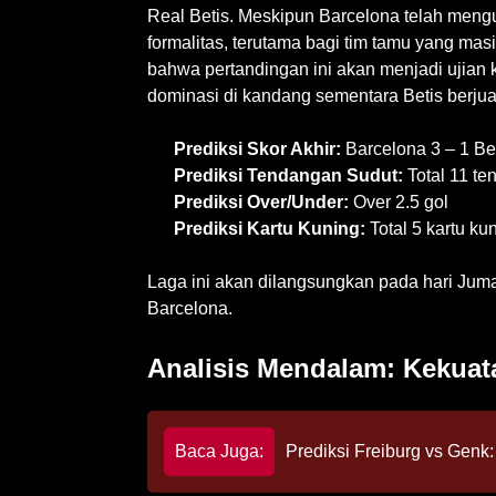
Real Betis. Meskipun Barcelona telah menguk
formalitas, terutama bagi tim tamu yang m
bahwa pertandingan ini akan menjadi ujian 
dominasi di kandang sementara Betis berjua
Prediksi Skor Akhir:
Barcelona 3 – 1 Be
Prediksi Tendangan Sudut:
Total 11 te
Prediksi Over/Under:
Over 2.5 gol
Prediksi Kartu Kuning:
Total 5 kartu ku
Laga ini akan dilangsungkan pada hari Juma
Barcelona.
Analisis Mendalam: Kekuat
Baca Juga:
Prediksi Freiburg vs Genk: