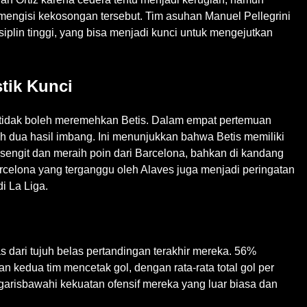
engisi kekosongan tersebut. Tim asuhan Manuel Pellegrini
siplin tinggi, yang bisa menjadi kunci untuk mengejutkan
tik Kunci
a tidak boleh meremehkan Betis. Dalam empat pertemuan
aih dua hasil imbang. Ini menunjukkan bahwa Betis memiliki
ngit dan meraih poin dari Barcelona, bahkan di kandang
elona yang terganggu oleh Alaves juga menjadi peringatan
i La Liga.
ari tujuh belas pertandingan terakhir mereka. 56%
n kedua tim mencetak gol, dengan rata-rata total gol per
garisbawahi kekuatan ofensif mereka yang luar biasa dan