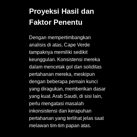
Proyeksi Hasil dan
Faktor Penentu
Dengan mempertimbangkan
analisis di atas, Cape Verde
tampaknya memiliki sedikit
keunggulan. Konsistensi mereka
dalam mencetak gol dan soliditas
pertahanan mereka, meskipun
dengan beberapa pemain kunci
yang diragukan, memberikan dasar
yang kuat. Arab Saudi, di sisi lain,
perlu mengatasi masalah
inkonsistensi dan kerapuhan
pertahanan yang terlihat jelas saat
melawan tim-tim papan atas.