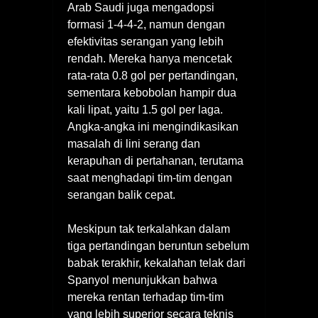
Arab Saudi juga mengadopsi
formasi 1-4-4-2, namun dengan
efektivitas serangan yang lebih
rendah. Mereka hanya mencetak
rata-rata 0.8 gol per pertandingan,
sementara kebobolan hampir dua
kali lipat, yaitu 1.5 gol per laga.
Angka-angka ini mengindikasikan
masalah di lini serang dan
kerapuhan di pertahanan, terutama
saat menghadapi tim-tim dengan
serangan balik cepat.
Meskipun tak terkalahkan dalam
tiga pertandingan beruntun sebelum
babak terakhir, kekalahan telak dari
Spanyol menunjukkan bahwa
mereka rentan terhadap tim-tim
yang lebih superior secara teknis