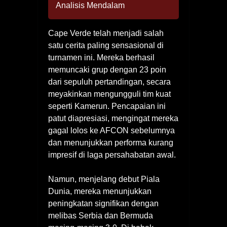
Analisis Mendalam
Cape Verde telah menjadi salah
satu cerita paling sensasional di
turnamen ini. Mereka berhasil
memuncaki grup dengan 23 poin
dari sepuluh pertandingan, secara
meyakinkan mengungguli tim kuat
seperti Kamerun. Pencapaian ini
patut diapresiasi, mengingat mereka
gagal lolos ke AFCON sebelumnya
dan menunjukkan performa kurang
impresif di laga persahabatan awal.
Namun, menjelang debut Piala
Dunia, mereka menunjukkan
peningkatan signifikan dengan
melibas Serbia dan Bermuda