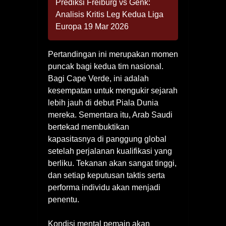
Prediksi Freiburg vs Genk:
Analisis Kritis Leg Kedua Liga
Europa 19 Mar 2026
Pertandingan ini merupakan momen
puncak bagi kedua tim nasional.
Bagi Cape Verde, ini adalah
kesempatan untuk mengukir sejarah
lebih jauh di debut Piala Dunia
mereka. Sementara itu, Arab Saudi
bertekad membuktikan
kapasitasnya di panggung global
setelah perjalanan kualifikasi yang
berliku. Tekanan akan sangat tinggi,
dan setiap keputusan taktis serta
performa individu akan menjadi
penentu.
Kondisi mental pemain akan