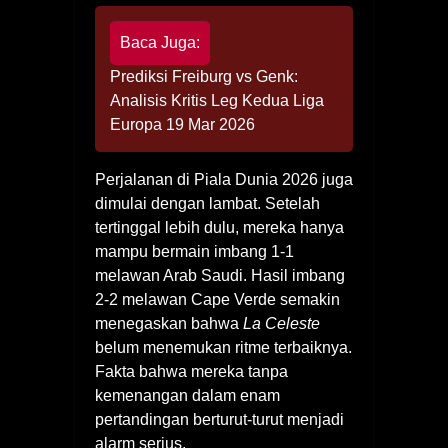
Baca Juga:
Prediksi Freiburg vs Genk:
Analisis Kritis Leg Kedua Liga
Europa 19 Mar 2026
Perjalanan di Piala Dunia 2026 juga
dimulai dengan lambat. Setelah
tertinggal lebih dulu, mereka hanya
mampu bermain imbang 1-1
melawan Arab Saudi. Hasil imbang
2-2 melawan Cape Verde semakin
menegaskan bahwa
La Celeste
belum menemukan ritme terbaiknya.
Fakta bahwa mereka tanpa
kemenangan dalam enam
pertandingan berturut-turut menjadi
alarm serius.