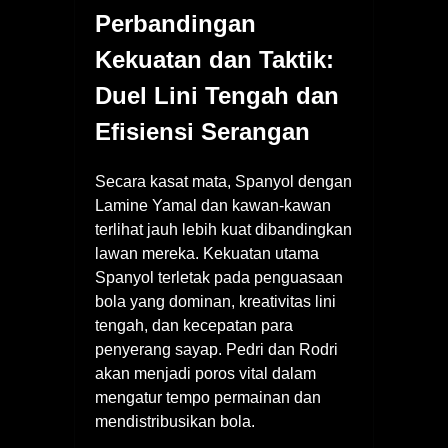
Perbandingan
Kekuatan dan Taktik:
Duel Lini Tengah dan
Efisiensi Serangan
Secara kasat mata, Spanyol dengan
Lamine Yamal dan kawan-kawan
terlihat jauh lebih kuat dibandingkan
lawan mereka. Kekuatan utama
Spanyol terletak pada penguasaan
bola yang dominan, kreativitas lini
tengah, dan kecepatan para
penyerang sayap. Pedri dan Rodri
akan menjadi poros vital dalam
mengatur tempo permainan dan
mendistribusikan bola.