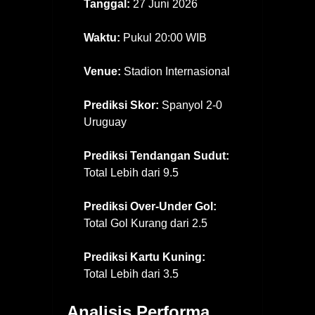
Tanggal:
27 Juni 2026
Waktu:
Pukul 20:00 WIB
Venue:
Stadion Internasional
Prediksi Skor:
Spanyol 2-0
Uruguay
Prediksi Tendangan Sudut:
Total Lebih dari 9.5
Prediksi Over-Under Gol:
Total Gol Kurang dari 2.5
Prediksi Kartu Kuning:
Total Lebih dari 3.5
Analisis Performa