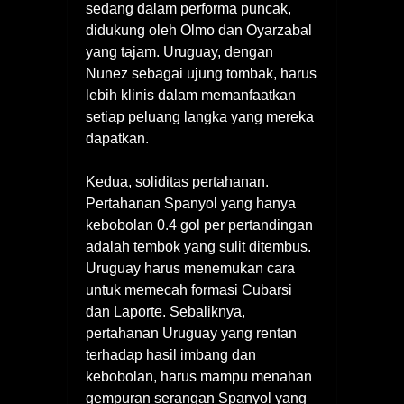
sedang dalam performa puncak,
didukung oleh Olmo dan Oyarzabal
yang tajam. Uruguay, dengan
Nunez sebagai ujung tombak, harus
lebih klinis dalam memanfaatkan
setiap peluang langka yang mereka
dapatkan.
Kedua, soliditas pertahanan.
Pertahanan Spanyol yang hanya
kebobolan 0.4 gol per pertandingan
adalah tembok yang sulit ditembus.
Uruguay harus menemukan cara
untuk memecah formasi Cubarsi
dan Laporte. Sebaliknya,
pertahanan Uruguay yang rentan
terhadap hasil imbang dan
kebobolan, harus mampu menahan
gempuran serangan Spanyol yang