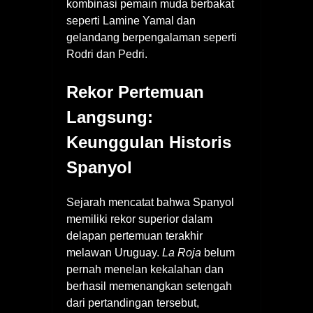
kombinasi pemain muda berbakat
seperti Lamine Yamal dan
gelandang berpengalaman seperti
Rodri dan Pedri.
Rekor Pertemuan
Langsung:
Keunggulan Historis
Spanyol
Sejarah mencatat bahwa Spanyol
memiliki rekor superior dalam
delapan pertemuan terakhir
melawan Uruguay.
La Roja
belum
pernah menelan kekalahan dan
berhasil memenangkan setengah
dari pertandingan tersebut,