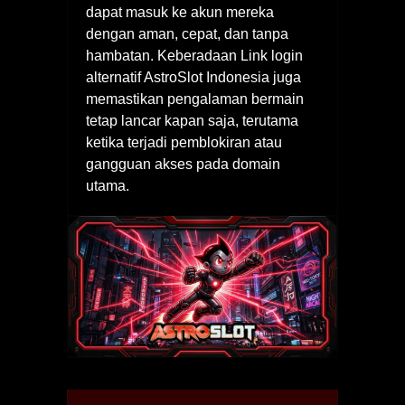
dapat masuk ke akun mereka
dengan aman, cepat, dan tanpa
hambatan. Keberadaan Link login
alternatif AstroSlot Indonesia juga
memastikan pengalaman bermain
tetap lancar kapan saja, terutama
ketika terjadi pemblokiran atau
gangguan akses pada domain
utama.
Navigasi