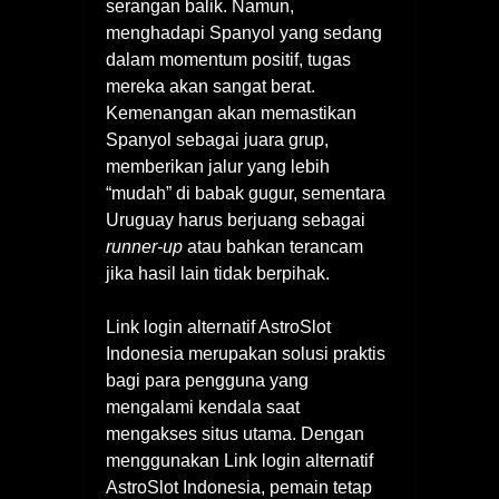
serangan balik. Namun,
menghadapi Spanyol yang sedang
dalam momentum positif, tugas
mereka akan sangat berat.
Kemenangan akan memastikan
Spanyol sebagai juara grup,
memberikan jalur yang lebih
“mudah” di babak gugur, sementara
Uruguay harus berjuang sebagai
runner-up
atau bahkan terancam
jika hasil lain tidak berpihak.
Link login alternatif AstroSlot
Indonesia merupakan solusi praktis
bagi para pengguna yang
mengalami kendala saat
mengakses situs utama. Dengan
menggunakan Link login alternatif
AstroSlot Indonesia, pemain tetap