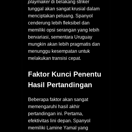
playmaker
di belakang striker
tunggal akan sangat krusial dalam
menciptakan peluang. Spanyol
cenderung lebih fleksibel dan
memiliki opsi serangan yang lebih
bervariasi, sementara Uruguay
mungkin akan lebih pragmatis dan
menunggu kesempatan untuk
melakukan transisi cepat.
Faktor Kunci Penentu
Hasil Pertandingan
Beberapa faktor akan sangat
memengaruhi hasil akhir
pertandingan ini. Pertama,
efektivitas lini depan. Spanyol
memiliki Lamine Yamal yang