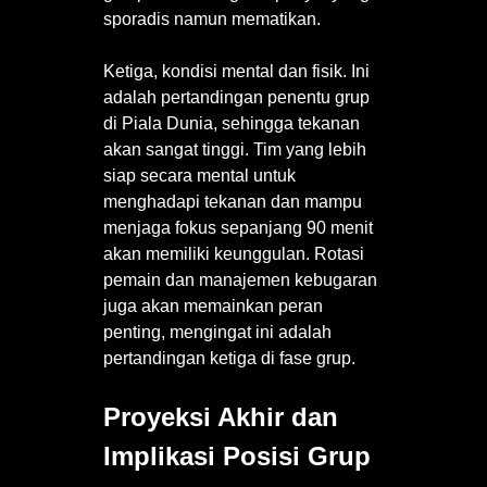
sporadis namun mematikan.
Ketiga, kondisi mental dan fisik. Ini
adalah pertandingan penentu grup
di Piala Dunia, sehingga tekanan
akan sangat tinggi. Tim yang lebih
siap secara mental untuk
menghadapi tekanan dan mampu
menjaga fokus sepanjang 90 menit
akan memiliki keunggulan. Rotasi
pemain dan manajemen kebugaran
juga akan memainkan peran
penting, mengingat ini adalah
pertandingan ketiga di fase grup.
Proyeksi Akhir dan
Implikasi Posisi Grup