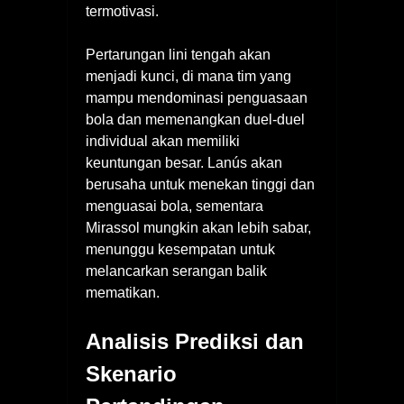
termotivasi.
Pertarungan lini tengah akan
menjadi kunci, di mana tim yang
mampu mendominasi penguasaan
bola dan memenangkan duel-duel
individual akan memiliki
keuntungan besar. Lanús akan
berusaha untuk menekan tinggi dan
menguasai bola, sementara
Mirassol mungkin akan lebih sabar,
menunggu kesempatan untuk
melancarkan serangan balik
mematikan.
Analisis Prediksi dan
Skenario