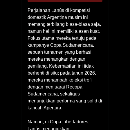
Perjalanan Lanús di kompetisi
domestik Argentina musim ini
memang terbilang biasa-biasa saja,
namun hal ini memiliki alasan kuat.
Fokus utama mereka tertuju pada
kampanye Copa Sudamericana,
sebuah turnamen yang berhasil
mereka menangkan dengan
gemilang. Keberhasilan ini tidak
berhenti di situ; pada tahun 2026,
mereka menambah koleksi trofi
dengan menjuarai Recopa
Sudamericana, sekaligus
menunjukkan performa yang solid di
kancah Apertura.
Namun, di Copa Libertadores,
Lanús menunjukkan