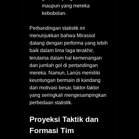
maupun yang mereka
kebobolan.
Perbandingan statistik ini
menunjukkan bahwa Mirassol
datang dengan performa yang lebih
baik dalam lima laga terakhir,
terutama dalam hal kemenangan
dan jumlah gol di pertandingan
mereka. Namun, Lanús memiliki
keuntungan bermain di kandang
dan motivasi besar, faktor-faktor
yang seringkali mengesampingkan
perbedaan statistik.
Proyeksi Taktik dan
Formasi Tim