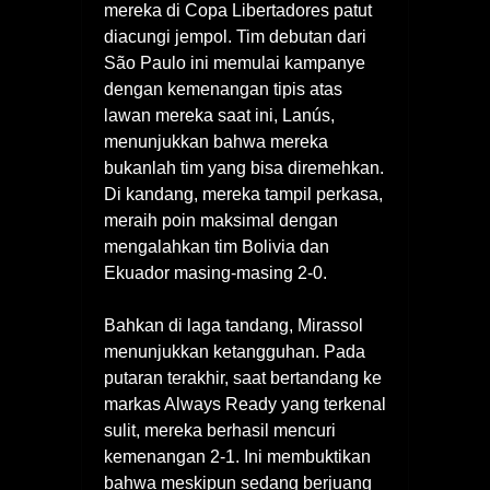
mereka di Copa Libertadores patut
diacungi jempol. Tim debutan dari
São Paulo ini memulai kampanye
dengan kemenangan tipis atas
lawan mereka saat ini, Lanús,
menunjukkan bahwa mereka
bukanlah tim yang bisa diremehkan.
Di kandang, mereka tampil perkasa,
meraih poin maksimal dengan
mengalahkan tim Bolivia dan
Ekuador masing-masing 2-0.
Bahkan di laga tandang, Mirassol
menunjukkan ketangguhan. Pada
putaran terakhir, saat bertandang ke
markas Always Ready yang terkenal
sulit, mereka berhasil mencuri
kemenangan 2-1. Ini membuktikan
bahwa meskipun sedang berjuang