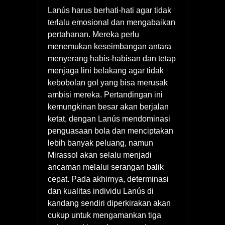
Lanús harus berhati-hati agar tidak
terlalu emosional dan mengabaikan
pertahanan. Mereka perlu
menemukan keseimbangan antara
menyerang habis-habisan dan tetap
menjaga lini belakang agar tidak
kebobolan gol yang bisa merusak
ambisi mereka. Pertandingan ini
kemungkinan besar akan berjalan
ketat, dengan Lanús mendominasi
penguasaan bola dan menciptakan
lebih banyak peluang, namun
Mirassol akan selalu menjadi
ancaman melalui serangan balik
cepat. Pada akhirnya, determinasi
dan kualitas individu Lanús di
kandang sendiri diperkirakan akan
cukup untuk mengamankan tiga