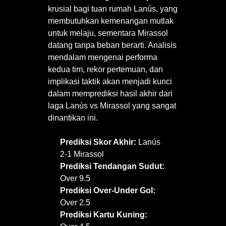
krusial bagi tuan rumah Lanús, yang
membutuhkan kemenangan mutlak
untuk melaju, sementara Mirassol
datang tanpa beban berarti. Analisis
mendalam mengenai performa
kedua tim, rekor pertemuan, dan
implikasi taktik akan menjadi kunci
dalam memprediksi hasil akhir dari
laga Lanús vs Mirassol yang sangat
dinantikan ini.
Prediksi Skor Akhir:
Lanús
2-1 Mirassol
Prediksi Tendangan Sudut:
Over 9.5
Prediksi Over-Under Gol:
Over 2.5
Prediksi Kartu Kuning: