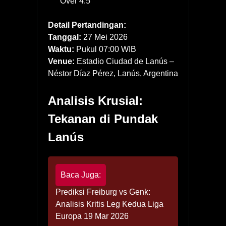
Over 4.5
Detail Pertandingan:
Tanggal:
27 Mei 2026
Waktu:
Pukul 07:00 WIB
Venue:
Estadio Ciudad de Lanús –
Néstor Díaz Pérez, Lanús, Argentina
Analisis Krusial:
Tekanan di Pundak
Lanús
Baca Juga:
Prediksi Freiburg vs Genk:
Analisis Kritis Leg Kedua Liga
Europa 19 Mar 2026