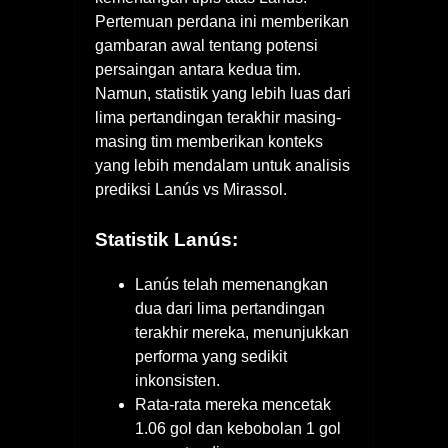
Pertemuan perdana ini memberikan
gambaran awal tentang potensi
persaingan antara kedua tim.
Namun, statistik yang lebih luas dari
lima pertandingan terakhir masing-
masing tim memberikan konteks
yang lebih mendalam untuk analisis
prediksi Lanús vs Mirassol.
Statistik Lanús:
Lanús telah memenangkan
dua dari lima pertandingan
terakhir mereka, menunjukkan
performa yang sedikit
inkonsisten.
Rata-rata mereka mencetak
1.06 gol dan kebobolan 1 gol