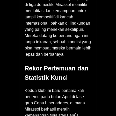
di liga domestik, Mirassol memiliki
mentalitas dan kemampuan untuk
tampil kompetitif di kancah
internasional, bahkan di lingkungan
yang paling menekan sekalipun.
Mereka datang ke pertandingan ini
tanpa tekanan, sebuah kondisi yang
bisa membuat mereka bermain lebih
lepas dan berbahaya.
Rekor Pertemuan dan
Statistik Kunci
Kedua klub ini baru pertama kali
bertemu pada bulan April di fase
grup Copa Libertadores, di mana
Mirassol berhasil meraih
kemenangan tipis atas Lanús.