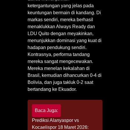
ketergantungan yang jelas pada
keuntungan bermain di kandang. Di
markas sendiri, mereka berhasil
menaklukkan Always Ready dan
LDU Quito dengan meyakinkan,
menunjukkan dominasi yang kuat di
hadapan pendukung sendiri.
Kontrasnya, performa tandang
mereka sangat mengecewakan.
Mereka menelan kekalahan di
Brasil, kemudian dihancurkan 0-4 di
Bolivia, dan juga takluk 0-2 saat
bertandang ke Ekuador.
Baca Juga:
Prediksi Alanyaspor vs
Kocaelispor 18 Maret 2026: