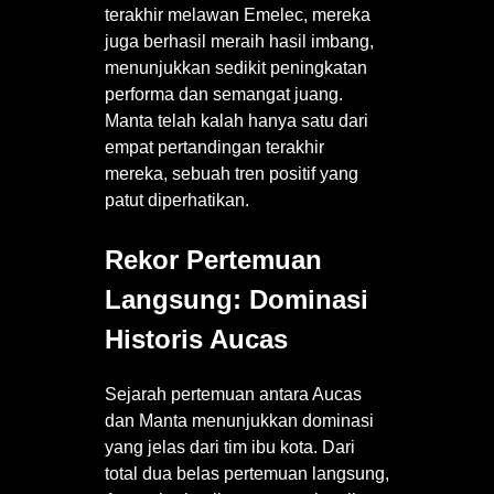
terakhir melawan Emelec, mereka
juga berhasil meraih hasil imbang,
menunjukkan sedikit peningkatan
performa dan semangat juang.
Manta telah kalah hanya satu dari
empat pertandingan terakhir
mereka, sebuah tren positif yang
patut diperhatikan.
Rekor Pertemuan
Langsung: Dominasi
Historis Aucas
Sejarah pertemuan antara Aucas
dan Manta menunjukkan dominasi
yang jelas dari tim ibu kota. Dari
total dua belas pertemuan langsung,