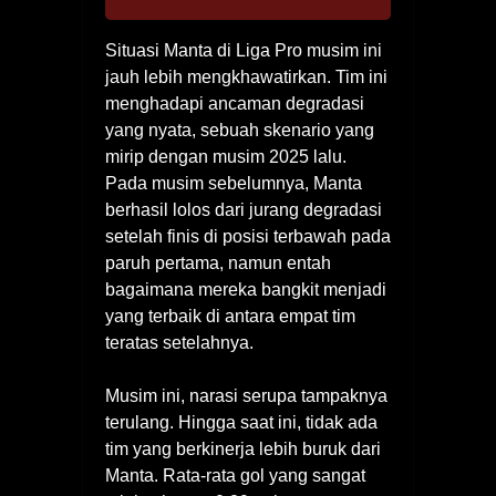
Situasi Manta di Liga Pro musim ini
jauh lebih mengkhawatirkan. Tim ini
menghadapi ancaman degradasi
yang nyata, sebuah skenario yang
mirip dengan musim 2025 lalu.
Pada musim sebelumnya, Manta
berhasil lolos dari jurang degradasi
setelah finis di posisi terbawah pada
paruh pertama, namun entah
bagaimana mereka bangkit menjadi
yang terbaik di antara empat tim
teratas setelahnya.
Musim ini, narasi serupa tampaknya
terulang. Hingga saat ini, tidak ada
tim yang berkinerja lebih buruk dari
Manta. Rata-rata gol yang sangat