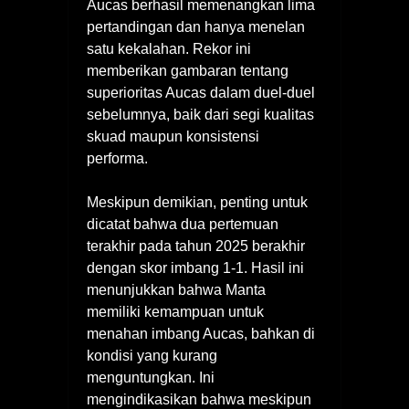
Aucas berhasil memenangkan lima
pertandingan dan hanya menelan
satu kekalahan. Rekor ini
memberikan gambaran tentang
superioritas Aucas dalam duel-duel
sebelumnya, baik dari segi kualitas
skuad maupun konsistensi
performa.
Meskipun demikian, penting untuk
dicatat bahwa dua pertemuan
terakhir pada tahun 2025 berakhir
dengan skor imbang 1-1. Hasil ini
menunjukkan bahwa Manta
memiliki kemampuan untuk
menahan imbang Aucas, bahkan di
kondisi yang kurang
menguntungkan. Ini
mengindikasikan bahwa meskipun