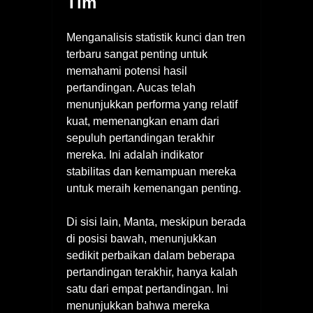
Tim
Menganalisis statistik kunci dan tren
terbaru sangat penting untuk
memahami potensi hasil
pertandingan. Aucas telah
menunjukkan performa yang relatif
kuat, memenangkan enam dari
sepuluh pertandingan terakhir
mereka. Ini adalah indikator
stabilitas dan kemampuan mereka
untuk meraih kemenangan penting.
Di sisi lain, Manta, meskipun berada
di posisi bawah, menunjukkan
sedikit perbaikan dalam beberapa
pertandingan terakhir, hanya kalah
satu dari empat pertandingan. Ini
menunjukkan bahwa mereka