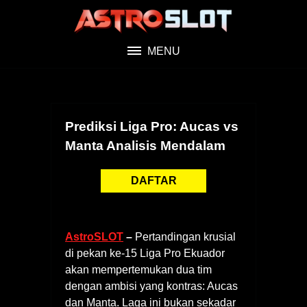
Skip
to
content
MENU
Prediksi Liga Pro: Aucas vs
Manta Analisis Mendalam
DAFTAR
AstroSLOT
–
Pertandingan krusial
di pekan ke-15 Liga Pro Ekuador
akan mempertemukan dua tim
dengan ambisi yang kontras: Aucas
dan Manta. Laga ini bukan sekadar