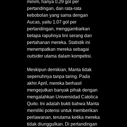
minim, hanya 0.29 gol per
pertandingan, dan rata-rata
kebobolan yang sama dengan
Aucas, yaitu 1.07 gol per
pertandingan, menggambarkan
betapa rapuhnya lini serang dan
pertahanan mereka. Statistik ini
menempatkan mereka sebagai
outsider
utama dalam kompetisi.
Meskipun demikian, Manta tidak
sepenuhnya tanpa taring. Pada
akhir April, mereka berhasil
mengejutkan banyak pihak dengan
mengalahkan Universidad Catolica
Quito. Ini adalah bukti bahwa Manta
memiliki potensi untuk memberikan
perlawanan, terutama ketika mereka
tidak diunggulkan. Di pertandingan