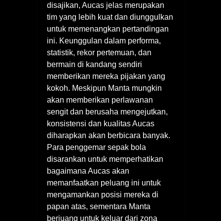
disajikan, Aucas jelas merupakan
tim yang lebih kuat dan diunggulkan
untuk memenangkan pertandingan
ini. Keunggulan dalam performa,
statistik, rekor pertemuan, dan
bermain di kandang sendiri
memberikan mereka pijakan yang
kokoh. Meskipun Manta mungkin
akan memberikan perlawanan
sengit dan berusaha mengejutkan,
konsistensi dan kualitas Aucas
diharapkan akan berbicara banyak.
Para penggemar sepak bola
disarankan untuk memperhatikan
bagaimana Aucas akan
memanfaatkan peluang ini untuk
mengamankan posisi mereka di
papan atas, sementara Manta
berjuang untuk keluar dari zona