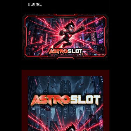
utama.
Navigasi
pos