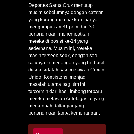
Deportes Santa Cruz menutup
musim sebelumnya dengan catatan
yang kurang memuaskan, hanya
mengumpulkan 31 poin dari 30
pertandingan, menempatkan
mereka di posisi ke-14 yang
sederhana. Musim ini, mereka
masih terseok-seok, dengan satu-
satunya kemenangan yang berhasil
dicatat adalah saat melawan Curicó
Unido. Konsistensi menjadi
masalah utama bagi tim ini,
tercermin dari hasil imbang terbaru
mereka melawan Antofagasta, yang
menambah daftar panjang
pertandingan tanpa kemenangan.