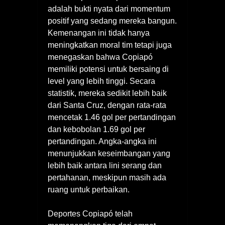
adalah bukti nyata dari momentum
positif yang sedang mereka bangun.
Kemenangan ini tidak hanya
meningkatkan moral tim tetapi juga
menegaskan bahwa Copiapó
memiliki potensi untuk bersaing di
level yang lebih tinggi. Secara
statistik, mereka sedikit lebih baik
dari Santa Cruz, dengan rata-rata
mencetak 1.46 gol per pertandingan
dan kebobolan 1.69 gol per
pertandingan. Angka-angka ini
menunjukkan keseimbangan yang
lebih baik antara lini serang dan
pertahanan, meskipun masih ada
ruang untuk perbaikan.
Deportes Copiapó telah