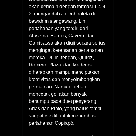
akan bermain dengan formasi 1-4-4-
2, mengandalkan Dobboleta di
bawah mistar gawang. Lini
pertahanan yang terdiri dari
Alusema, Barrios, Cavero, dan
Camisassa akan diuji secara serius
mengingat kerentanan pertahanan
mereka. Di lini tengah, Quiroz,
Romero, Plaza, dan Mederos
diharapkan mampu menciptakan
kreativitas dan menyeimbangkan
permainan. Namun, beban
mencetak gol akan banyak
bertumpu pada duet penyerang
Arias dan Pinto, yang harus tampil
sangat efektif untuk menembus
pertahanan Copiapó.