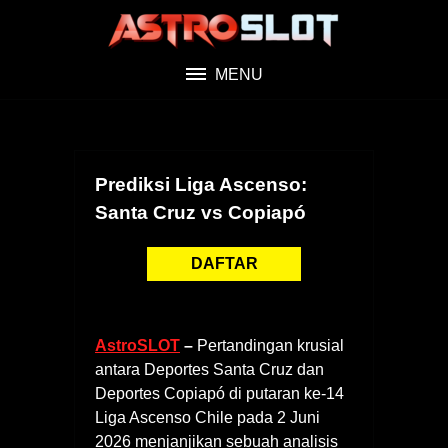
Skip
to
content
MENU
Prediksi Liga Ascenso:
Santa Cruz vs Copiapó
DAFTAR
AstroSLOT
–
Pertandingan krusial
antara Deportes Santa Cruz dan
Deportes Copiapó di putaran ke-14
Liga Ascenso Chile pada 2 Juni
2026 menjanjikan sebuah analisis