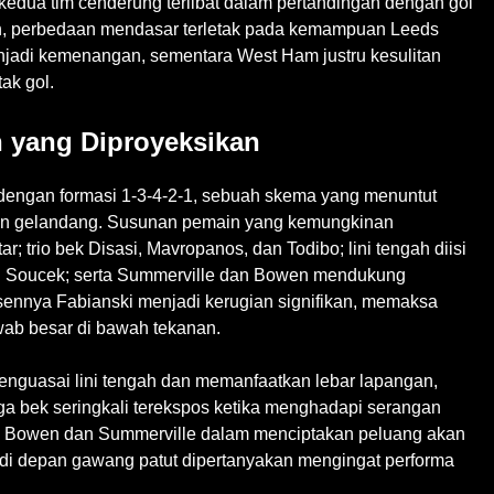
a kedua tim cenderung terlibat dalam pertandingan dengan gol
un, perbedaan mendasar terletak pada kemampuan Leeds
jadi kemenangan, sementara West Ham justru kesulitan
ak gol.
 yang Diproyeksikan
dengan formasi 1-3-4-2-1, sebuah skema yang menuntut
p dan gelandang. Susunan pemain yang kemungkinan
; trio bek Disasi, Mavropanos, dan Todibo; lini tengah diisi
n Soucek; serta Summerville dan Bowen mendukung
sennya Fabianski menjadi kerugian signifikan, memaksa
b besar di bawah tekanan.
enguasai lini tengah dan memanfaatkan lebar lapangan,
ga bek seringkali terekspos ketika menghadapi serangan
tas Bowen dan Summerville dalam menciptakan peluang akan
os di depan gawang patut dipertanyakan mengingat performa