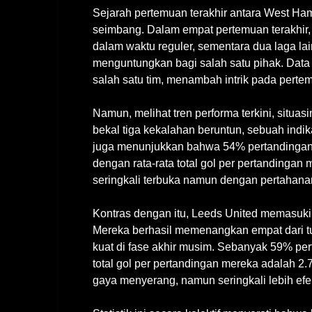
Sejarah pertemuan terakhir antara West H
seimbang. Dalam empat pertemuan terakhi
dalam waktu reguler, sementara dua laga la
menguntungkan bagi salah satu pihak. Data 
salah satu tim, menambah intrik pada pertemu
Namun, melihat tren performa terkini, situa
bekal tiga kekalahan beruntun, sebuah indika
juga menunjukkan bahwa 54% pertandingan 
dengan rata-rata total gol per pertandinga
seringkali terbuka namun dengan pertahan
Kontras dengan itu, Leeds United memasuki p
Mereka berhasil memenangkan empat dari t
kuat di fase akhir musim. Sebanyak 59% per
total gol per pertandingan mereka adalah 2
gaya menyerang, namun seringkali lebih ef