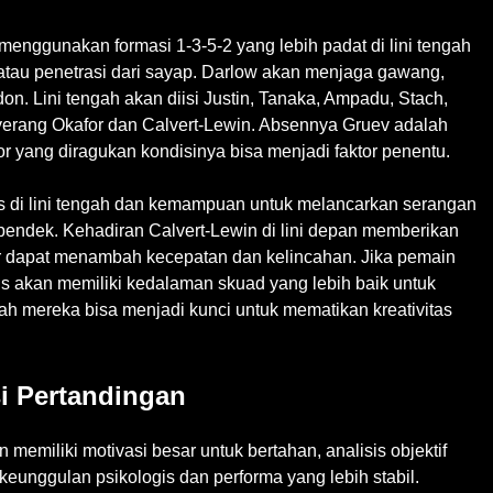
n menggunakan formasi 1-3-5-2 yang lebih padat di lini tengah
 atau penetrasi dari sayap. Darlow akan menjaga gawang,
Rodon. Lini tengah akan diisi Justin, Tanaka, Ampadu, Stach,
erang Okafor dan Calvert-Lewin. Absennya Gruev adalah
or yang diragukan kondisinya bisa menjadi faktor penentu.
s di lini tengah dan kemampuan untuk melancarkan serangan
pendek. Kehadiran Calvert-Lewin di lini depan memberikan
or dapat menambah kecepatan dan kelincahan. Jika pemain
ds akan memiliki kedalaman skuad yang lebih baik untuk
h mereka bisa menjadi kunci untuk mematikan kreativitas
si Pertandingan
emiliki motivasi besar untuk bertahan, analisis objektif
unggulan psikologis dan performa yang lebih stabil.