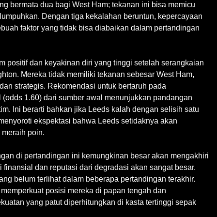
g bermata dua bagi West Ham; tekanan ini bisa memicu
u melumpuhkan. Dengan tiga kekalahan beruntun, kepercayaan
 sebuah faktor yang tidak bisa diabaikan dalam pertandingan
ositif dan keyakinan diri yang tinggi setelah serangkaian
ghton. Mereka tidak memiliki tekanan sebesar West Ham,
an strategis. Rekomendasi untuk bertaruh pada
 (odds 1.60) dari sumber awal menunjukkan pandangan
im. Ini berarti bahkan jika Leeds kalah dengan selisih satu
menyoroti ekspektasi bahwa Leeds setidaknya akan
meraih poin.
an di pertandingan ini kemungkinan besar akan mengakhiri
 finansial dan reputasi dari degradasi akan sangat besar.
g belum terlihat dalam beberapa pertandingan terakhir.
an memperkuat posisi mereka di papan tengah dan
tan yang patut diperhitungkan di kasta tertinggi sepak