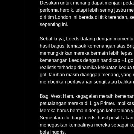
Desakan untuk menang dapat menjadi pedan
performa heroik, tetapi lebih sering justr
diri tim London ini berada di titik terendah,
sepenting ini.
Sebaliknya, Leeds datang dengan momentum p
hasil bagus, termasuk kemenangan atas Bri
memungkinkan mereka bermain lebih lepas d
kemenangan Leeds dengan handicap +1 gol
realistis terhadap dinamika kekuatan kedua t
gol, taruhan masih dianggap menang, yang 
memberikan perlawanan sengit atau bahkan 
Bagi West Ham, kegagalan meraih kemenang
petualangan mereka di Liga Primer. Implikasi
Mereka harus bermain dengan keberanian yan
Sementara itu, bagi Leeds, hasil positif ak
menegaskan kembalinya mereka sebagai kekua
bola Inggris.