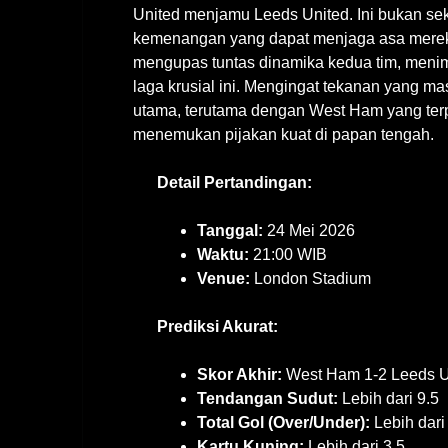
United menjamu Leeds United. Ini bukan se
kemenangan yang dapat menjaga asa mereka un
mengupas tuntas dinamika kedua tim, meni
laga krusial ini. Mengingat tekanan yang mas
utama, terutama dengan West Ham yang ter
menemukan pijakan kuat di papan tengah.
Detail Pertandingan:
Tanggal:
24 Mei 2026
Waktu:
21:00 WIB
Venue:
London Stadium
Prediksi Akurat:
Skor Akhir:
West Ham 1-2 Leeds U
Tendangan Sudut:
Lebih dari 9.5
Total Gol (Over/Under):
Lebih dari
Kartu Kuning:
Lebih dari 3.5