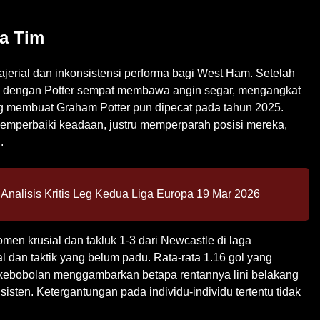
a Tim
jerial dan inkonsistensi performa bagi West Ham. Setelah
gui dengan Potter sempat membawa angin segar, mengangkat
ng membuat Graham Potter pun dipecat pada tahun 2025.
memperbaiki keadaan, justru memperparah posisi mereka,
.
 Analisis Kritis Leg Kedua Liga Europa 19 Mar 2026
men krusial dan takluk 1-3 dari Newcastle di laga
dan taktik yang belum padu. Rata-rata 1.16 gol yang
g kebobolan menggambarkan betapa rentannya lini belakang
sten. Ketergantungan pada individu-individu tertentu tidak