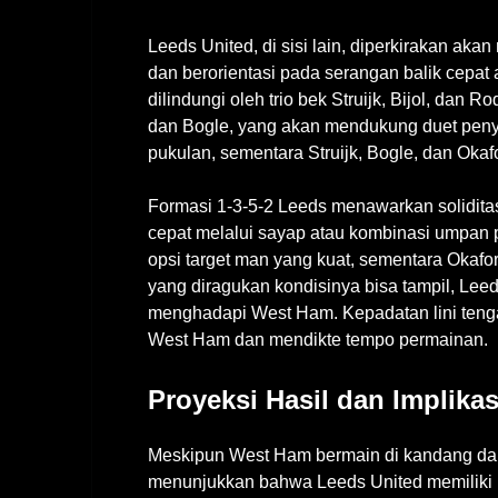
Leeds United, di sisi lain, diperkirakan aka
dan berorientasi pada serangan balik cepat
dilindungi oleh trio bek Struijk, Bijol, dan 
dan Bogle, yang akan mendukung duet peny
pukulan, sementara Struijk, Bogle, dan Okaf
Formasi 1-3-5-2 Leeds menawarkan solidita
cepat melalui sayap atau kombinasi umpan 
opsi target man yang kuat, sementara Okaf
yang diragukan kondisinya bisa tampil, Lee
menghadapi West Ham. Kepadatan lini tenga
West Ham dan mendikte tempo permainan.
Proyeksi Hasil dan Implika
Meskipun West Ham bermain di kandang dan m
menunjukkan bahwa Leeds United memiliki ke