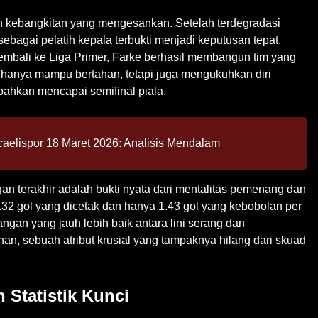
ah kebangkitan yang mengesankan. Setelah terdegradasi
ebagai pelatih kepala terbukti menjadi keputusan tepat.
bali ke Liga Primer, Farke berhasil membangun tim yang
ak hanya mampu bertahan, tetapi juga mengukuhkan diri
bahkan mencapai semifinal piala.
caelispor 18 Maret 2026: Analisis Mendalam
an terakhir adalah bukti nyata dari mentalitas pemenang dan
 1.32 gol yang dicetak dan hanya 1.43 gol yang kebobolan per
an yang jauh lebih baik antara lini serang dan
n, sebuah atribut krusial yang tampaknya hilang dari skuad
 Statistik Kunci