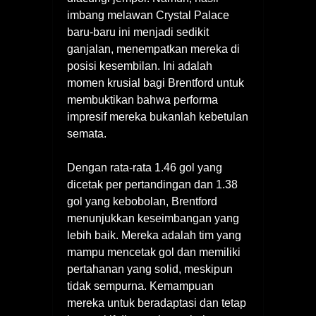
imbang melawan Crystal Palace
baru-baru ini menjadi sedikit
ganjalan, menempatkan mereka di
posisi kesembilan. Ini adalah
momen krusial bagi Brentford untuk
membuktikan bahwa performa
impresif mereka bukanlah kebetulan
semata.
Dengan rata-rata 1.46 gol yang
dicetak per pertandingan dan 1.38
gol yang kebobolan, Brentford
menunjukkan keseimbangan yang
lebih baik. Mereka adalah tim yang
mampu mencetak gol dan memiliki
pertahanan yang solid, meskipun
tidak sempurna. Kemampuan
mereka untuk beradaptasi dan tetap