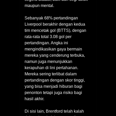
maupun mental.
Sebanyak 68% pertandingan
Liverpool berakhir dengan kedua
tim mencetak gol (BTTS), dengan
rata-rata total 3.08 gol per
pertandingan. Angka ini
mengindikasikan gaya bermain
mereka yang cenderung terbuka,
namun juga menunjukkan
kerapuhan di lini pertahanan.
Mereka sering terlibat dalam
pertandingan dengan skor tinggi,
yang bisa menjadi hiburan bagi
penonton tetapi juga risiko bagi
hasil akhir.
Di sisi lain, Brentford telah kalah