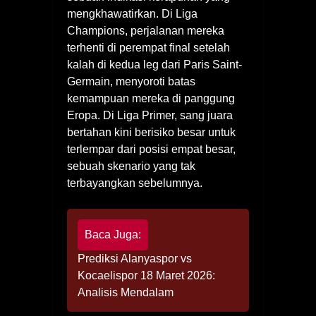
mengkhawatirkan. Di Liga
Champions, perjalanan mereka
terhenti di perempat final setelah
kalah di kedua leg dari Paris Saint-
Germain, menyoroti batas
kemampuan mereka di panggung
Eropa. Di Liga Primer, sang juara
bertahan kini berisiko besar untuk
terlempar dari posisi empat besar,
sebuah skenario yang tak
terbayangkan sebelumnya.
Baca Juga:
Prediksi Alanyaspor vs
Kocaelispor 18 Maret 2026:
Analisis Mendalam