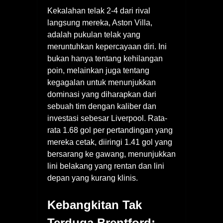
Kekalahan telak 2-4 dari rival
langsung mereka, Aston Villa,
adalah pukulan telak yang
meruntuhkan kepercayaan diri. Ini
bukan hanya tentang kehilangan
poin, melainkan juga tentang
kegagalan untuk menunjukkan
dominasi yang diharapkan dari
sebuah tim dengan kaliber dan
investasi sebesar Liverpool. Rata-
rata 1.68 gol per pertandingan yang
mereka cetak, diiringi 1.41 gol yang
bersarang ke gawang, menunjukkan
lini belakang yang rentan dan lini
depan yang kurang klinis.
Kebangkitan Tak
Terduga Brentford: