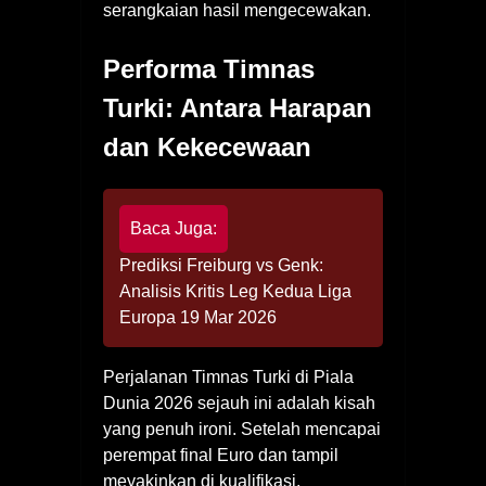
serangkaian hasil mengecewakan.
Performa Timnas
Turki: Antara Harapan
dan Kekecewaan
Baca Juga:
Prediksi Freiburg vs Genk:
Analisis Kritis Leg Kedua Liga
Europa 19 Mar 2026
Perjalanan Timnas Turki di Piala
Dunia 2026 sejauh ini adalah kisah
yang penuh ironi. Setelah mencapai
perempat final Euro dan tampil
meyakinkan di kualifikasi,