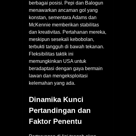
berbagai posisi. Pepi dan Balogun
menawarkan ancaman gol yang
konstan, sementara Adams dan
McKennie memberikan stabilitas
dan kreativitas. Pertahanan mereka,
meskipun sesekali kebobolan,
terbukti tangguh di bawah tekanan.
Fleksibilitas taktik ini
memungkinkan USA untuk
beradaptasi dengan gaya bermain
lawan dan mengeksploitasi
kelemahan yang ada.
Dinamika Kunci
Pertandingan dan
Faktor Penentu