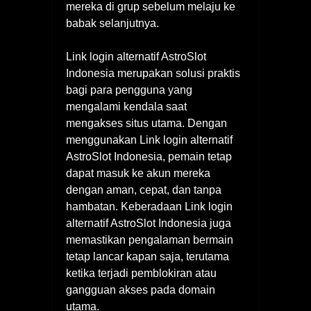
mereka di grup sebelum melaju ke
babak selanjutnya.
Link login alternatif AstroSlot
Indonesia merupakan solusi praktis
bagi para pengguna yang
mengalami kendala saat
mengakses situs utama. Dengan
menggunakan Link login alternatif
AstroSlot Indonesia, pemain tetap
dapat masuk ke akun mereka
dengan aman, cepat, dan tanpa
hambatan. Keberadaan Link login
alternatif AstroSlot Indonesia juga
memastikan pengalaman bermain
tetap lancar kapan saja, terutama
ketika terjadi pemblokiran atau
gangguan akses pada domain
utama.