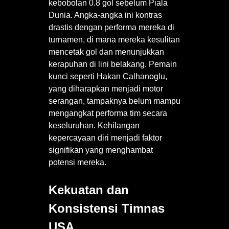
kebobolan 0.8 gol sebelum Piala
Dunia. Angka-angka ini kontras
drastis dengan performa mereka di
turnamen, di mana mereka kesulitan
mencetak gol dan menunjukkan
kerapuhan di lini belakang. Pemain
kunci seperti Hakan Calhanoglu,
yang diharapkan menjadi motor
serangan, tampaknya belum mampu
mengangkat performa tim secara
keseluruhan. Kehilangan
kepercayaan diri menjadi faktor
signifikan yang menghambat
potensi mereka.
Kekuatan dan
Konsistensi Timnas
USA