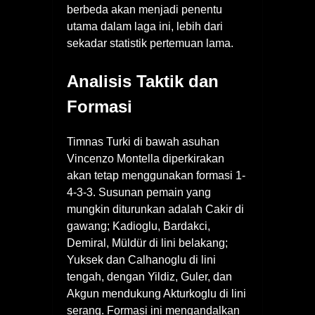
berbeda akan menjadi penentu
utama dalam laga ini, lebih dari
sekadar statistik pertemuan lama.
Analisis Taktik dan
Formasi
Timnas Turki di bawah asuhan
Vincenzo Montella diperkirakan
akan tetap menggunakan formasi 1-
4-3-3. Susunan pemain yang
mungkin diturunkan adalah Cakir di
gawang; Kadioglu, Bardakci,
Demiral, Müldür di lini belakang;
Yuksek dan Calhanoglu di lini
tengah, dengan Yildiz, Guler, dan
Akgun mendukung Akturkoglu di lini
serang. Formasi ini mengandalkan