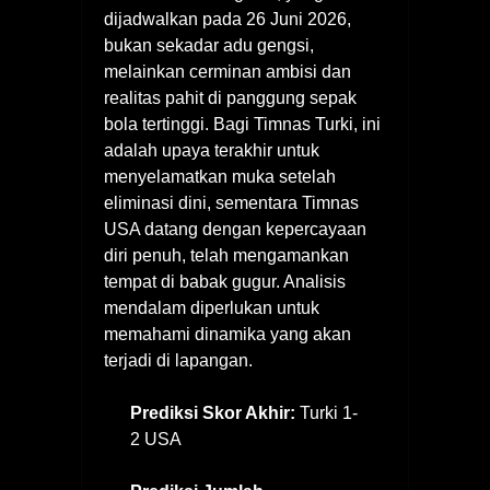
dijadwalkan pada 26 Juni 2026,
bukan sekadar adu gengsi,
melainkan cerminan ambisi dan
realitas pahit di panggung sepak
bola tertinggi. Bagi Timnas Turki, ini
adalah upaya terakhir untuk
menyelamatkan muka setelah
eliminasi dini, sementara Timnas
USA datang dengan kepercayaan
diri penuh, telah mengamankan
tempat di babak gugur. Analisis
mendalam diperlukan untuk
memahami dinamika yang akan
terjadi di lapangan.
Prediksi Skor Akhir:
Turki 1-
2 USA