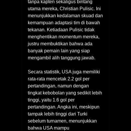
tanpa kapten sekaligus bintang
utama mereka, Christian Pulisic. Ini
menunjukkan kedalaman skuad dan
kemampuan adaptasi tim di bawah
tekanan. Ketiadaan Pulisic tidak
menghentikan momentum mereka,
justru membuktikan bahwa ada
banyak pemain lain yang siap
mengambil alih tanggung jawab.
Secara statistik, USA juga memiliki
rata-rata mencetak 2.2 gol per
pertandingan, namun dengan
tingkat kebobolan yang sedikit lebih
tinggi, yaitu 1.6 gol per
pertandingan. Angka ini, meskipun
tampak lebih tinggi dari Turki
sebelum turnamen, menunjukkan
bahwa USA mampu