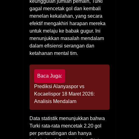
keunggulan jumlah pemain, Turki
gagal mencetak gol dan kembali
menelan kekalahan, yang secara
efektif mengakhiri harapan mereka
untuk melaju ke babak gugur. Ini
menunjukkan masalah mendalam
dalam efisiensi serangan dan
ketahanan mental tim.
Baca Juga:
Prediksi Alanyaspor vs
Kocaelispor 18 Maret 2026:
Analisis Mendalam
Data statistik menunjukkan bahwa
Turki rata-rata mencetak 2.20 gol
per pertandingan dan hanya