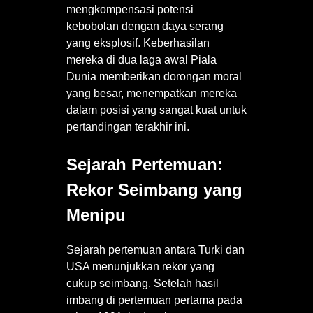
mengkompensasi potensi
kebobolan dengan daya serang
yang eksplosif. Keberhasilan
mereka di dua laga awal Piala
Dunia memberikan dorongan moral
yang besar, menempatkan mereka
dalam posisi yang sangat kuat untuk
pertandingan terakhir ini.
Sejarah Pertemuan:
Rekor Seimbang yang
Menipu
Sejarah pertemuan antara Turki dan
USA menunjukkan rekor yang
cukup seimbang. Setelah hasil
imbang di pertemuan pertama pada