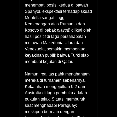
menempati posisi kedua di bawah
Spanyol, ekspektasi terhadap skuad
Montella sangat tinggi.
Kemenangan atas Rumania dan
Kosovo di babak
playoff
, diikuti oleh
hasil positif di laga persahabatan
melawan Makedonia Utara dan
Venezuela, semakin memperkuat
keyakinan publik bahwa Turki siap
membuat kejutan di Qatar.
Namun, realitas pahit menghantam
mereka di turnamen sebenarnya.
Kekalahan mengejutkan 0-2 dari
Australia di laga pembuka adalah
pukulan telak. Situasi memburuk
saat menghadapi Paraguay;
meskipun bermain dengan