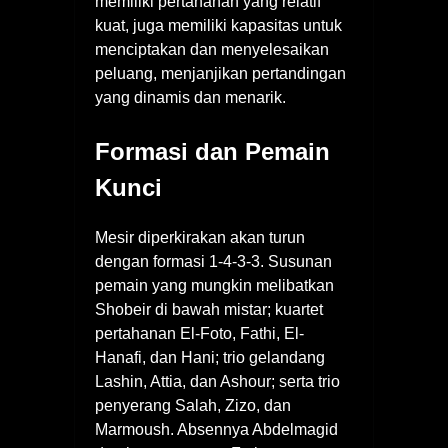
memiliki pertahanan yang relatif
kuat, juga memiliki kapasitas untuk
menciptakan dan menyelesaikan
peluang, menjanjikan pertandingan
yang dinamis dan menarik.
Formasi dan Pemain
Kunci
Mesir diperkirakan akan turun
dengan formasi 1-4-3-3. Susunan
pemain yang mungkin melibatkan
Shobeir di bawah mistar; kuartet
pertahanan El-Foto, Fathi, El-
Hanafi, dan Hani; trio gelandang
Lashin, Attia, dan Ashour; serta trio
penyerang Salah, Zizo, dan
Marmoush. Absennya Abdelmagid