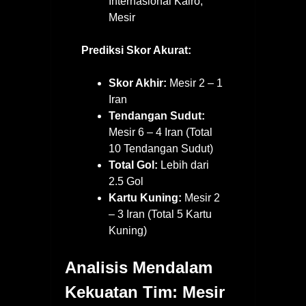
Internasional Kairo,
Mesir
Prediksi Skor Akurat:
Skor Akhir:
Mesir 2 – 1
Iran
Tendangan Sudut:
Mesir 6 – 4 Iran (Total
10 Tendangan Sudut)
Total Gol:
Lebih dari
2.5 Gol
Kartu Kuning:
Mesir 2
– 3 Iran (Total 5 Kartu
Kuning)
Analisis Mendalam
Kekuatan Tim: Mesir