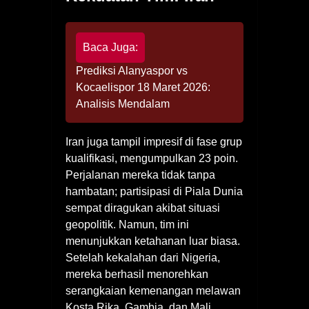
Baca Juga:
Prediksi Alanyaspor vs
Kocaelispor 18 Maret 2026:
Analisis Mendalam
Iran juga tampil impresif di fase grup
kualifikasi, mengumpulkan 23 poin.
Perjalanan mereka tidak tanpa
hambatan; partisipasi di Piala Dunia
sempat diragukan akibat situasi
geopolitik. Namun, tim ini
menunjukkan ketahanan luar biasa.
Setelah kekalahan dari Nigeria,
mereka berhasil menorehkan
serangkaian kemenangan melawan
Kosta Rika, Gambia, dan Mali