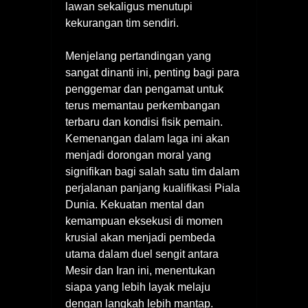
lawan sekaligus menutupi
kekurangan tim sendiri.
Menjelang pertandingan yang
sangat dinanti ini, penting bagi para
penggemar dan pengamat untuk
terus memantau perkembangan
terbaru dan kondisi fisik pemain.
Kemenangan dalam laga ini akan
menjadi dorongan moral yang
signifikan bagi salah satu tim dalam
perjalanan panjang kualifikasi Piala
Dunia. Kekuatan mental dan
kemampuan eksekusi di momen
krusial akan menjadi pembeda
utama dalam duel sengit antara
Mesir dan Iran ini, menentukan
siapa yang lebih layak melaju
dengan langkah lebih mantap.