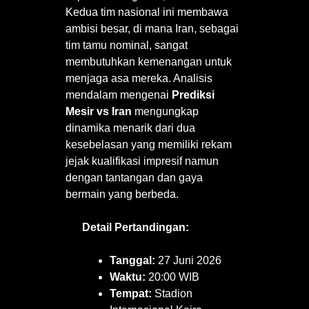
Kedua tim nasional ini membawa
ambisi besar, di mana Iran, sebagai
tim tamu nominal, sangat
membutuhkan kemenangan untuk
menjaga asa mereka. Analisis
mendalam mengenai
Prediksi
Mesir vs Iran
mengungkap
dinamika menarik dari dua
kesebelasan yang memiliki rekam
jejak kualifikasi impresif namun
dengan tantangan dan gaya
bermain yang berbeda.
Detail Pertandingan:
Tanggal:
27 Juni 2026
Waktu:
20:00 WIB
Tempat:
Stadion